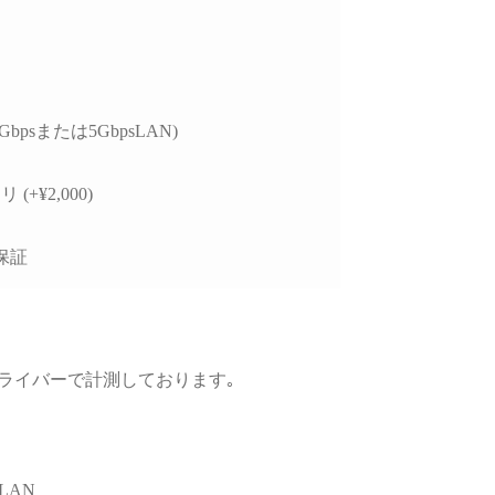
5Gbpsまたは5GbpsLAN)
 (+¥2,000)
保証
GPUドライバーで計測しております｡
LAN