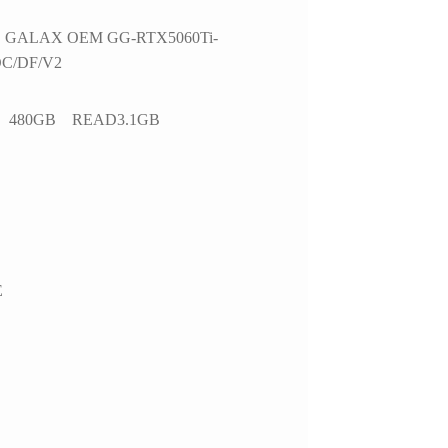
かつ分かりやすく整理
思います。
お
いただきました。結果
今後また買い換えることが
ALAX OEM GG-RTX5060Ti-
て、PC本体の故障では
あればこちらのお店を利用
C/DF/V2
特定の外付けHDDケ
したいです。
USBポートの組み合
による相性の可能性が
 480GB READ3.1GB
ことが分かり、安心し
用を続けられるように
ました。
らの質問に対しても毎
寧に返信してくださ
必要に応じてメーカー
の進め方や追加で確認
E
き内容まで案内してい
けました。購入後のト
ル相談にも真摯に対応
くださる、非常に信頼
るショップ様です。
本体の構成・価格だけで