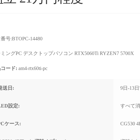
番号:BTOPC-14480
ョップより安いので
星5つの評価枠じゃ足りな
購入
店なのか？と躊躇し
い！
まで
ミングPC デスクトップパソコン RTX5060Ti RYZEN7 5700X
たが、ここのサイト
これからもずっと続いて欲
て相
んだPCの画像を投
しいPCBTOショップです！
す。
コード:
am4-rtx60ti-pc
るのを見て、思い切
む
続きを読む
続きを
ってみました。
2025年11月に購入、半年近
購入
週間でちゃんと届きま
く何も問題なく快適に使用
けHD
れいれい
ネテル会長
発送日:
9日-1
1 か月 前
2 か月 前
初見だと怪しさ全開
できていましたが、突然の
ポー
安心して良いかと思
故障。
くい
。サイト内で自分が
(BOOTランプ点灯で起動不
しま
LED設定:
すべて
たPCの完成後を載せ
可)
ート
るのでそこも安心で
終わ
PCケース:
CG530 
ゴールデンウィーク目前だ
USB
わせ等はしてないの
ったこともあり、連休中に
まで
ートは分かりません
PCが使えない絶望的な気持
の切