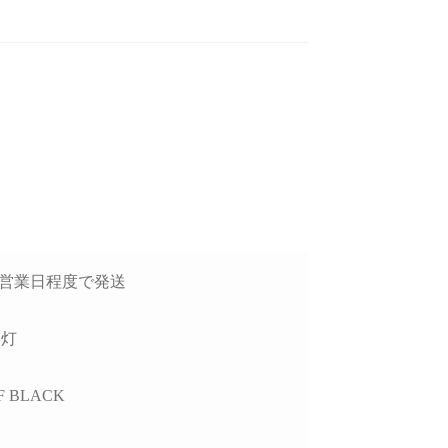
後のアフターフォロー
ゲームが快適にプレイした
去年
非常に丁寧で、安心し
いけど機械には詳しくない
談できるショップ様で
ので本人に聞いてみよう！
GP
ということでAIにゲームの
価
種類と予算を伝えたらオス
方
読む
続きを読む
続
したPCについて、外付
スメされたこちらで買いま
で
D接続時に特定のUSB
した。
H
チャロコテツ
ねこです
3日営業日程度で発送
2 か月 前
3 か月 前
トでデータ転送がうま
り
かない症状があり相談
最初にサイトを見た時はシ
怪
したが、単に「別のポ
ンプル過ぎてリンクが間違
たが
消灯
を使ってください」で
っているのかと思ってしま
他
るのではなく、背面
いましたが、種類はそこそ
レ
4F BLACK
ポートごとの内部仕様
こありパーツも分かりやす
か
確認したうえで、原因
く写真と説明があって選び
り分けを非常に詳しく
やすいです。目移りしない
製