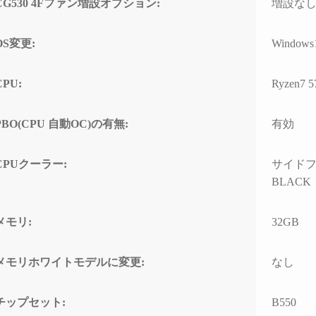
CG530 4Fファン増設オプション:
増設な
の方のレビューを見
ちでした。
案内
は良さそうです。
問題なくでき、家族
自分なりにAIやネットを駆
具体
OS変更:
Windows
でおります。
使して色々と対処を試みま
ている
入の際の比較ショッ
したが改善せず、藁にもす
ASM
CPU:
Ryzen7 
て入りそうです。
がる思いで相談したところ
るこ
「何か異常が見られた際
10G
は、まずは当店に相談くだ
CPU
PBO(CPU 自動OC)の有無:
有効
さい」と仰っていただき、
ーに
そのプロ意識の高さと責任
があ
感に深く感動しました！
ードの
CPUクーラー:
サイドフロ
ーラ
BLACK
修理の発送から手元に戻る
で説
まで、わずか1週間という神
た。
速対応でした。
メモリ:
32GB
また、
症状や再現性、原因の特定
の仕
メモリホワイトモデルに変更:
なし
次第によるとは思います
USB
が、修理の過程で判明した
10G
二次的な不具合があったに
効速
チップセット:
B550
も関わらず圧倒的なスピー
性の