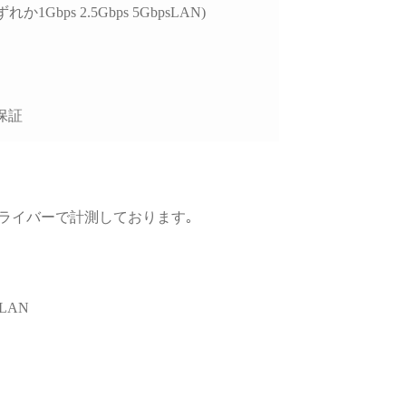
、購入後のサポートま
れか1Gbps 2.5Gbps 5GbpsLAN)
視される方には大変お
めできます。
保証
GPUドライバーで計測しております｡
LAN