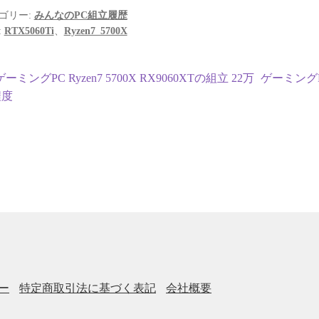
ゴリー:
みんなのPC組立履歴
:
RTX5060Ti
、
Ryzen7_5700X
投
前
次
ゲーミングPC Ryzen7 5700X RX9060XTの組立 22万
ゲーミングPC
の
の
程度
稿
投
投
ナ
稿:
稿:
ビ
ゲ
ー
シ
ョ
ー
特定商取引法に基づく表記
会社概要
ン