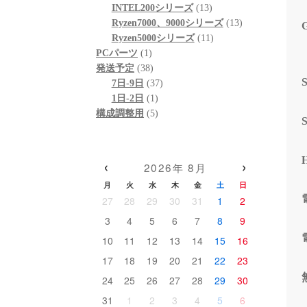
個
品
商
13
の
INTEL200シリーズ
13
の
品
個
13
商
Ryzen7000、9000シリーズ
13
商
の
11
個
品
Ryzen5000シリーズ
11
1
品
商
個
の
PCパーツ
1
個
38
品
の
商
発送予定
38
の
個
37
商
品
7日-9日
37
商
の
1
個
品
1日-2日
1
品
商
個
5
の
構成調整用
5
品
の
個
商
商
の
品
品
商
‹
›
2026年 8月
品
月
火
水
木
金
土
日
27
28
29
30
31
1
2
3
4
5
6
7
8
9
10
11
12
13
14
15
16
17
18
19
20
21
22
23
24
25
26
27
28
29
30
31
1
2
3
4
5
6