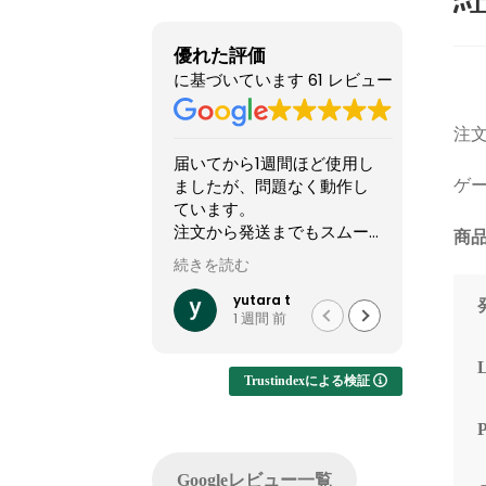
優れた評価
に基づいています 61 レビュー
注文
届いてから1週間ほど使用し
他のシ
ましたが、問題なく動作し
怪しい
ゲー
ています。
てまし
注文から発送までもスムー
やXで組
商品
ズでした。
稿して
続きを読む
続きを読
って買
他社では難しいカスタマイ
結果1
yutara t
1 週間 前
ズが実現でき、大変有難か
した。
ったです。
ですが
います
Trustindexによる検証
注文し
てくれ
した。
問い合
Googleレビュー一覧
でサポ