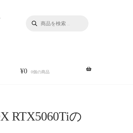
商
せ
品
検
索
¥
0
0個の商品
X RTX5060Tiの