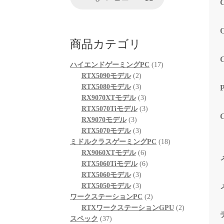
が、他
る限り
起動も
も喜ん
商品カテゴリ
次回購
プとし
17
ハイエンドゲーミングPC
17
2
個
RTX5090モデル
2
個
3
の
RTX5080モデル
3
の
個
3
商
RX9070XTモデル
3
商
の
個
3
品
RTX5070Tiモデル
3
3
品
商
の
個
RX9070モデル
3
個
品
3
商
の
RTX5070モデル
3
の
個
品
商
18
ミドルクラスゲーミングPC
18
商
の
6
品
個
RX9060XTモデル
6
品
商
個
6
の
RTX5060Tiモデル
6
品
3
の
個
商
RTX5060モデル
3
個
3
商
の
品
RTX5050モデル
3
の
個
品
商
2
ワークステーションPC
2
商
の
品
個
2
RTXワークステーションGPU
2
37
品
商
の
個
スペック
37