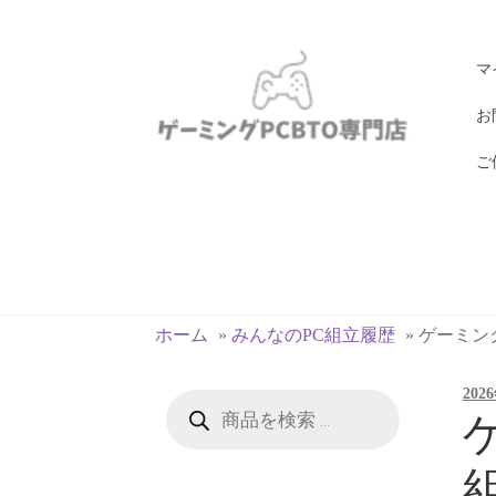
ナ
コ
マ
ビ
ン
ゲ
テ
お
ー
ン
ご
シ
ツ
ョ
へ
ン
ス
へ
キ
ス
ッ
キ
プ
ホーム
»
みんなのPC組立履歴
»
ゲーミングP
ッ
プ
202
商
品
ゲ
検
索