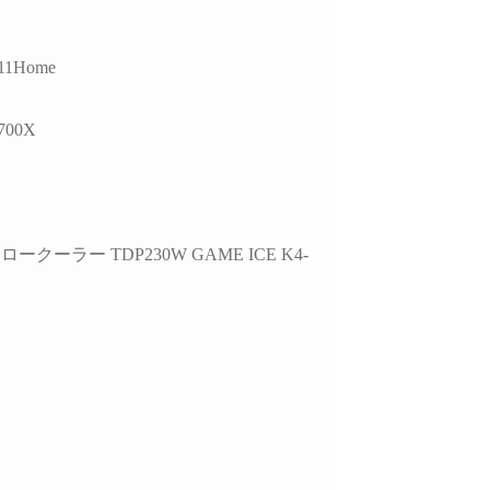
し
していただきました。
ので買うつもりのないもの
ヶ
まで買ってしまう現象もお
故
的には、正常に動作し
きません。組立履歴から実
作
11Home
USBポートが
際の数値が見られるので、
edia製チップ経由であ
この組み合わせでも大丈夫
選
5700X
と、症状が出ている
かなと思ったらそちらから
な
bps対応ポートがAMD
探してみるのもいいかもし
れ
側のUSBコントローラ
れません。
参
接続されている可能性
梱包は丁寧でPCには傷や汚
す
ることなど、マザーボ
れは一切ありません。ネッ
また
仕様やUSBコントロ
ト回線があればすぐに使用
で
ークーラー TDP230W GAME ICE K4-
ーの違いまで踏み込ん
できたのでゲームにログイ
で
明していただきまし
ンできて助かりました。
ま
PC本体だけを買い替えたい
こ
外付けHDDケース側
という人にはオススメで
プ
様やメーカー見解、
す。設置やセットアップ、
い
規格の違い、5Gbpsと
周辺パーツの購入、電話で
こ
bpsの帯域差、HDDの実
のアフターサービスなどと
て
度、ケーブル品質や相
にかく一から十までおまか
可能性まで、非常に専
せしたい人には向かないと
総