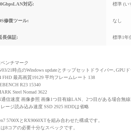
と知識量には脱帽するばか
なく
10GbpsLAN対応:
標準 (いず
りでした)
で重
すす
些細な相談でもネットやAI
OS修復ツール:
なし
で調べるより、わかりやす
く的確なアドバイスをいた
だけて非常に助かりまし
延長保証:
標準1年
た！
(良い意味で変態と言うアレ
です！笑)
種ベンチマーク
購入後に何かトラブルがあ
26/03/21時点のWindows updateとチップセットドライバー､
っても助けてくれる安心感
14 FHD 最高画質19129 平均フレームレート 138
は、PC購入を決断するうえ
EBENCH R23 15340
で、最も重要で価値のある
ARK Steel Nomad 3622
スペックではないでしょう
か。
N通信速度 画像参照 画像1つ目有線LAN、2つ目がある場合無線
レージ読み込み速度 SSD 2925 HDDは省略
おかげで他のショップでPC
を購入しようとは思えなく
zen7 5700XとRX9060XTを組み合わせた構成です。
なってしまいました。
Uは8コアの必要十分なスペックです。
（他店で構成を検討・比較