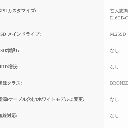
ド感で連休に間に合わせて
門的
いただいたことに感謝しか
して
GPUカスタマイズ:
玄人志向 G
ありません。
とし
E16GB/O
(こちらから急いで欲しいと
なく、
依頼したわけではなかった
ースと
のですが、顧客の心境を察
わせ
SSD メインドライブ:
M.2SSD
した対応力、そのホスピタ
高い
リティの高さにも感動)
て使
なり
SSD増設1:
なし
高額なゲーミングPCだから
こそ「売って終わり」では
こち
HDD増設:
なし
なく、トラブルで困った時
回丁
に本気で寄り添ってくれて
り、
信頼できるお店で買うべき
確認
電源クラス:
BRONZ
だと改めて痛感しました。
すべ
ただ
確かな技術力と顧客に寄り
ラブ
電源(ケーブル含む)ホワイトモデルに変更:
なし
添った姿勢は、まさにプロ
して
そのものです。
でき
無線対応:
なし
(購入時の構成相談の段階か
ら、提案の引き出しの多さ
PC