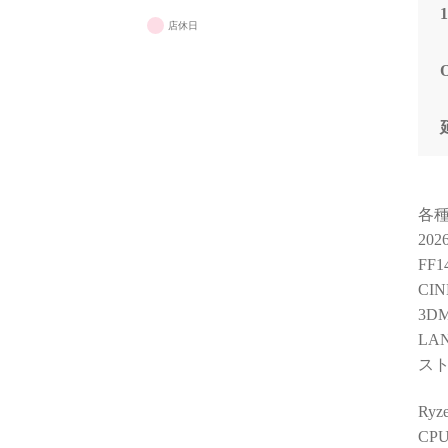
店休日
各
20
FF
CIN
3DM
LA
スト
Ry
CP