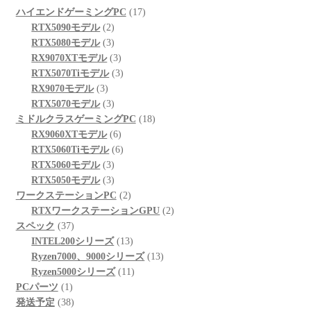
17
ハイエンドゲーミングPC
17
2
個
RTX5090モデル
2
個
3
の
RTX5080モデル
3
の
個
3
商
RX9070XTモデル
3
商
の
個
3
品
RTX5070Tiモデル
3
3
品
商
の
個
RX9070モデル
3
個
品
3
商
の
RTX5070モデル
3
の
個
品
商
18
ミドルクラスゲーミングPC
18
商
の
6
品
個
RX9060XTモデル
6
品
商
個
6
の
RTX5060Tiモデル
6
品
3
の
個
商
RTX5060モデル
3
個
3
商
の
品
RTX5050モデル
3
の
個
品
商
2
ワークステーションPC
2
商
の
品
個
2
RTXワークステーションGPU
2
37
品
商
の
個
スペック
37
個
品
商
13
の
INTEL200シリーズ
13
の
品
個
13
商
Ryzen7000、9000シリーズ
13
商
の
11
個
品
Ryzen5000シリーズ
11
1
品
商
個
の
PCパーツ
1
個
38
品
の
商
発送予定
38