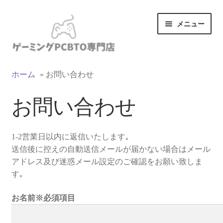
ナ
コ
メニュー
ビ
ン
ゲ
テ
ー
ン
カテゴリ一覧
シ
ツ
ホーム
»
お問い合わせ
ョ
へ
マイアカウント
ン
ス
お問い合わせ
へ
キ
ス
ッ
支払い
キ
プ
1-2営業日以内に返信いたします｡
ッ
お買い物カゴ
送信後に控えの自動送信メールが届かない場合はメール
プ
アドレス及び迷惑メール設定のご確認をお願い致しま
お買い物ガイド
す｡
LINEでお問い合わせ
お名前※必須項目