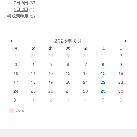
の
個
37
商
品
7日-9日
37
商
の
1
個
品
1日-2日
1
品
商
個
5
の
構成調整用
5
品
の
個
商
商
の
品
品
商
‹
›
2026年 8月
品
月
火
水
木
金
土
日
27
28
29
30
31
1
2
3
4
5
6
7
8
9
10
11
12
13
14
15
16
17
18
19
20
21
22
23
24
25
26
27
28
29
30
31
1
2
3
4
5
6
店休日