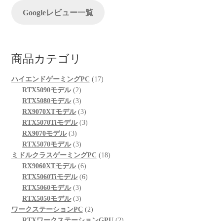
ン
Googleレビュー一覧
商品カテゴリ
17
ハイエンドゲーミングPC
17
2
個
RTX5090モデル
2
個
3
の
RTX5080モデル
3
の
個
3
商
RX9070XTモデル
3
商
の
個
3
品
RTX5070Tiモデル
3
3
品
商
の
個
RX9070モデル
3
個
品
3
商
の
RTX5070モデル
3
の
個
品
商
18
ミドルクラスゲーミングPC
18
商
の
6
品
個
RX9060XTモデル
6
品
商
個
6
の
RTX5060Tiモデル
6
品
3
の
個
商
RTX5060モデル
3
個
3
商
の
品
RTX5050モデル
3
の
個
品
商
2
ワークステーションPC
2
商
の
品
個
2
RTXワークステーションGPU
2