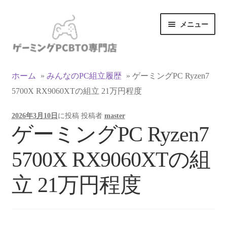
ナ
コ
メニュー
ビ
ン
ゲ
テ
ー
ン
カテゴリ一覧
シ
ツ
ホーム
»
みんなのPC組立履歴
»
ゲーミングPC Ryzen7
ョ
へ
5700X RX9060XTの組立 21万円程度
マイアカウント
ン
ス
へ
キ
2026年3月10日
に投稿
投稿者
master
ス
ッ
支払い
ゲーミングPC Ryzen7
キ
プ
ッ
お買い物カゴ
5700X RX9060XTの組
プ
お買い物ガイド
立 21万円程度
LINEでお問い合わせ