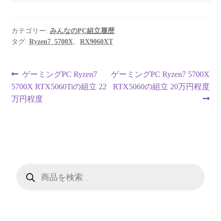
カテゴリー:
みんなのPC組立履歴
タグ:
Ryzen7_5700X
、
RX9060XT
投
前
次
ゲーミングPC Ryzen7
ゲーミングPC Ryzen7 5700X
の
の
5700X RTX5060Tiの組立 22
RTX5060の組立 20万円程度
稿
投
投
万円程度
ナ
稿:
稿:
ビ
ゲ
ー
商
品
検
シ
索
ョ