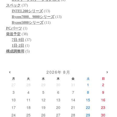
37
品
商
の
個
スペック
37
個
品
商
13
の
INTEL200シリーズ
13
の
品
個
13
商
Ryzen7000、9000シリーズ
13
商
の
11
個
品
Ryzen5000シリーズ
11
1
品
商
個
の
PCパーツ
1
個
38
品
の
商
発送予定
38
の
個
37
商
品
7日-9日
37
商
の
1
個
品
1日-2日
1
品
商
個
5
の
構成調整用
5
品
の
個
商
商
の
品
品
商
‹
›
2026年 8月
品
月
火
水
木
金
土
日
27
28
29
30
31
1
2
3
4
5
6
7
8
9
10
11
12
13
14
15
16
17
18
19
20
21
22
23
24
25
26
27
28
29
30