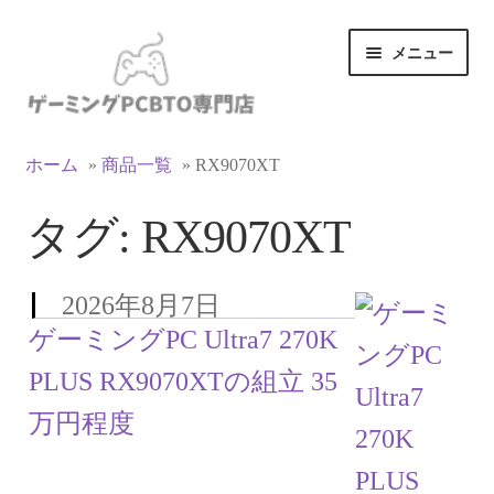
ナ
コ
メニュー
ビ
ン
ゲ
テ
ー
ン
カテゴリ一覧
シ
ツ
ホーム
»
商品一覧
»
RX9070XT
ョ
へ
マイアカウント
ン
ス
タグ:
RX9070XT
へ
キ
ス
ッ
支払い
キ
プ
2026年8月7日
ッ
お買い物カゴ
ゲーミングPC Ultra7 270K
プ
PLUS RX9070XTの組立 35
お買い物ガイド
万円程度
LINEでお問い合わせ