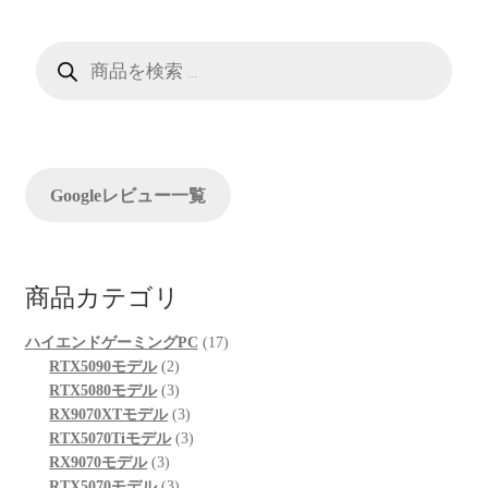
商
品
検
索
Googleレビュー一覧
商品カテゴリ
17
ハイエンドゲーミングPC
17
2
個
RTX5090モデル
2
個
3
の
RTX5080モデル
3
の
個
3
商
RX9070XTモデル
3
商
の
個
3
品
RTX5070Tiモデル
3
3
品
商
の
個
RX9070モデル
3
個
品
3
商
の
RTX5070モデル
3