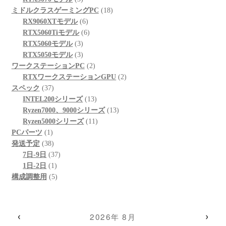
の
個
品
商
18
ミドルクラスゲーミングPC
18
商
の
6
品
個
RX9060XTモデル
6
品
商
個
6
の
RTX5060Tiモデル
6
品
3
の
個
商
RTX5060モデル
3
個
3
商
の
品
RTX5050モデル
3
の
個
品
商
2
ワークステーションPC
2
商
の
品
個
2
RTXワークステーションGPU
2
37
品
商
の
個
スペック
37
個
品
商
13
の
INTEL200シリーズ
13
の
品
個
13
商
Ryzen7000、9000シリーズ
13
商
の
11
個
品
Ryzen5000シリーズ
11
1
品
商
個
の
PCパーツ
1
個
38
品
の
商
発送予定
38
の
個
37
商
品
7日-9日
37
商
の
1
個
品
1日-2日
1
品
商
個
5
の
構成調整用
5
品
の
個
商
商
の
品
品
商
‹
›
2026年 8月
品