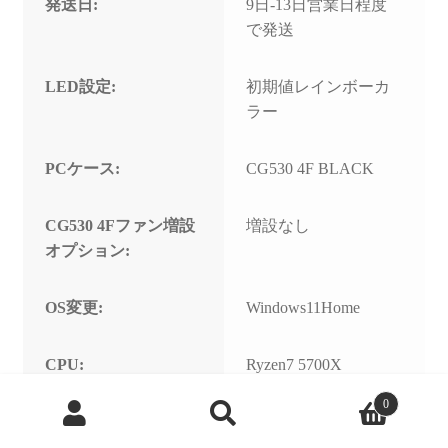
発送日:
9日-13日営業日程度
で発送
LED設定:
初期値レインボーカ
ラー
PCケース:
CG530 4F BLACK
CG530 4Fファン増設
増設なし
オプション:
OS変更:
Windows11Home
CPU:
Ryzen7 5700X
商
0
品
PBO(CPU 自動OC)の
有効
検
有無:
索