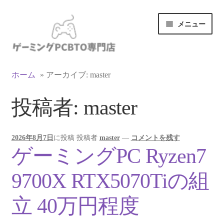
ナ
コ
メニュー
ビ
ン
ゲ
テ
ー
ン
カテゴリ一覧
シ
ツ
ホーム
»
アーカイブ: master
ョ
へ
マイアカウント
ン
ス
投稿者:
master
へ
キ
ス
ッ
支払い
キ
プ
2026年8月7日
に投稿
投稿者
master
—
コメントを残す
ッ
お買い物カゴ
ゲーミングPC Ryzen7
プ
お買い物ガイド
9700X RTX5070Tiの組
LINEでお問い合わせ
立 40万円程度