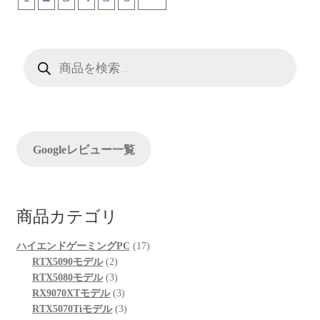
商
品
検
索
Googleレビュー一覧
商品カテゴリ
17
ハイエンドゲーミングPC
17
2
個
RTX5090モデル
2
個
3
の
RTX5080モデル
3
の
個
3
商
RX9070XTモデル
3
商
の
個
3
品
RTX5070Tiモデル
3