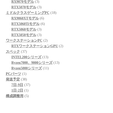
3
品
商
の
個
RX9070モデル
3
個
品
3
商
の
RTX5070モデル
3
の
個
品
商
18
ミドルクラスゲーミングPC
18
商
の
6
品
個
RX9060XTモデル
6
品
商
個
6
の
RTX5060Tiモデル
6
品
3
の
個
商
RTX5060モデル
3
個
3
商
の
品
RTX5050モデル
3
の
個
品
商
2
ワークステーションPC
2
商
の
品
個
2
RTXワークステーションGPU
2
37
品
商
の
個
スペック
37
個
品
商
13
の
INTEL200シリーズ
13
の
品
個
13
商
Ryzen7000、9000シリーズ
13
商
の
11
個
品
Ryzen5000シリーズ
11
1
品
商
個
の
PCパーツ
1
個
38
品
の
商
発送予定
38
の
個
37
商
品
7日-9日
37
商
の
1
個
品
1日-2日
1
品
商
個
5
の
構成調整用
5
品
の
個
商
商
の
品
品
商