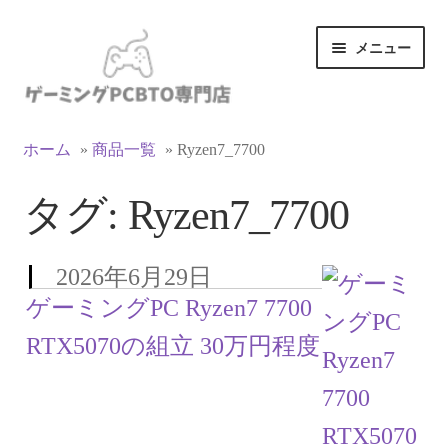
ナ
コ
メニュー
ビ
ン
ゲ
テ
ー
ン
カテゴリ一覧
シ
ツ
ホーム
»
商品一覧
»
Ryzen7_7700
ョ
へ
マイアカウント
ン
ス
タグ:
Ryzen7_7700
へ
キ
ス
ッ
支払い
キ
プ
2026年6月29日
ッ
お買い物カゴ
ゲーミングPC Ryzen7 7700
プ
RTX5070の組立 30万円程度
お買い物ガイド
LINEでお問い合わせ