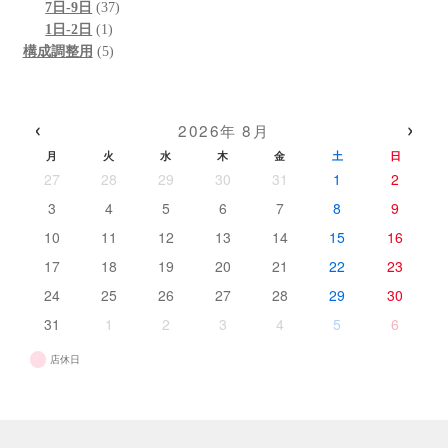
の
個
37
商
品
7日-9日
37
商
の
1
個
品
1日-2日
1
品
商
個
5
の
構成調整用
5
品
の
個
商
商
の
品
品
商
‹
›
2026年 8月
品
月
火
水
木
金
土
日
27
28
29
30
31
1
2
3
4
5
6
7
8
9
10
11
12
13
14
15
16
17
18
19
20
21
22
23
24
25
26
27
28
29
30
31
1
2
3
4
5
6
店休日