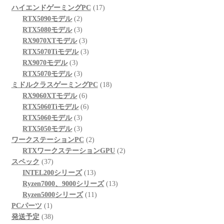
17
ハイエンドゲーミングPC
17
2
個
RTX5090モデル
2
個
3
の
RTX5080モデル
3
の
個
3
商
RX9070XTモデル
3
商
の
個
3
品
RTX5070Tiモデル
3
3
品
商
の
個
RX9070モデル
3
個
品
3
商
の
RTX5070モデル
3
の
個
品
商
18
ミドルクラスゲーミングPC
18
商
の
6
品
個
RX9060XTモデル
6
品
商
個
6
の
RTX5060Tiモデル
6
品
3
の
個
商
RTX5060モデル
3
個
3
商
の
品
RTX5050モデル
3
の
個
品
商
2
ワークステーションPC
2
商
の
品
個
2
RTXワークステーションGPU
2
37
品
商
の
個
スペック
37
個
品
商
13
の
INTEL200シリーズ
13
の
品
個
13
商
Ryzen7000、9000シリーズ
13
商
の
11
個
品
Ryzen5000シリーズ
11
1
品
商
個
の
PCパーツ
1
個
38
品
の
商
発送予定
38