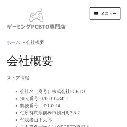
ナ
コ
メニュー
ビ
ン
ゲ
テ
ー
ン
カテゴリ一覧
シ
ツ
ホーム
»
会社概要
ョ
へ
マイアカウント
ン
ス
会社概要
へ
キ
ス
ッ
支払い
キ
プ
ストア情報
ッ
お買い物カゴ
プ
会社名（商号）株式会社PCBTO
お買い物ガイド
法人番号2070001043452
郵便番号〒371-0014
LINEでお問い合わせ
住所群馬県前橋市朝日町2-5-7
代表者山下太郎
ストア名ゲーミングPCBTO専門店