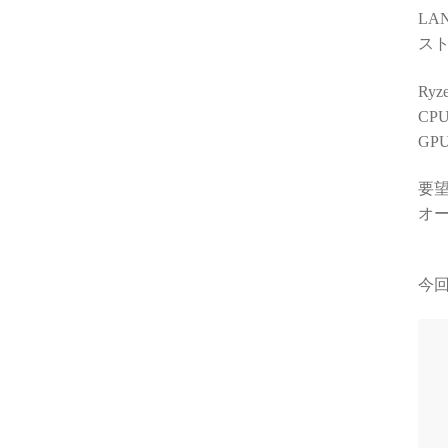
LA
スト
Ry
CP
GP
要望
オ
今