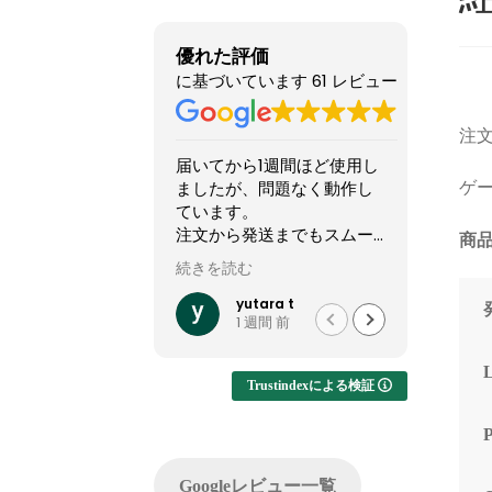
優れた評価
に基づいています 61 レビュー
注文
届いてから1週間ほど使用し
他のシ
ましたが、問題なく動作し
怪しい
ゲー
ています。
てまし
注文から発送までもスムー
やXで組
商品
ズでした。
稿して
続きを読む
続きを読
って買
他社では難しいカスタマイ
結果1
yutara t
1 週間 前
ズが実現でき、大変有難か
した。
ったです。
ですが
います
Trustindexによる検証
注文し
てくれ
した。
問い合
Googleレビュー一覧
でサポ