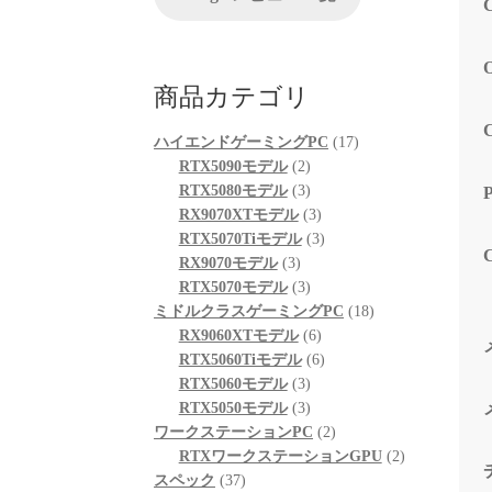
が、他
る限り
起動も
も喜ん
商品カテゴリ
次回購
プとし
17
ハイエンドゲーミングPC
17
2
個
RTX5090モデル
2
個
3
の
RTX5080モデル
3
の
個
3
商
RX9070XTモデル
3
商
の
個
3
品
RTX5070Tiモデル
3
3
品
商
の
個
RX9070モデル
3
個
品
3
商
の
RTX5070モデル
3
の
個
品
商
18
ミドルクラスゲーミングPC
18
商
の
6
品
個
RX9060XTモデル
6
品
商
個
6
の
RTX5060Tiモデル
6
品
3
の
個
商
RTX5060モデル
3
個
3
商
の
品
RTX5050モデル
3
の
個
品
商
2
ワークステーションPC
2
商
の
品
個
2
RTXワークステーションGPU
2
37
品
商
の
個
スペック
37