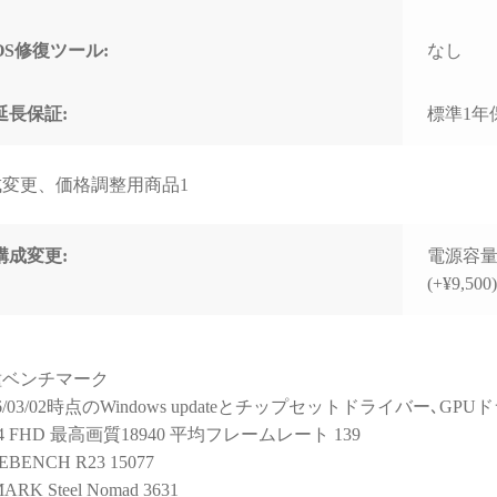
と知識量には脱帽するばか
なく
りでした)
で重
すす
OS修復ツール:
なし
些細な相談でもネットやAI
で調べるより、わかりやす
延長保証:
標準1年
く的確なアドバイスをいた
だけて非常に助かりまし
た！
成変更、価格調整用商品1
(良い意味で変態と言うアレ
です！笑)
構成変更:
電源容量変
購入後に何かトラブルがあ
っても助けてくれる安心感
(+¥9,500
は、PC購入を決断するうえ
で、最も重要で価値のある
スペックではないでしょう
か。
種ベンチマーク
26/03/02時点のWindows updateとチップセットドライバー､
おかげで他のショップでPC
14 FHD 最高画質18940 平均フレームレート 139
を購入しようとは思えなく
EBENCH R23 15077
なってしまいました。
ARK Steel Nomad 3631
（他店で構成を検討・比較