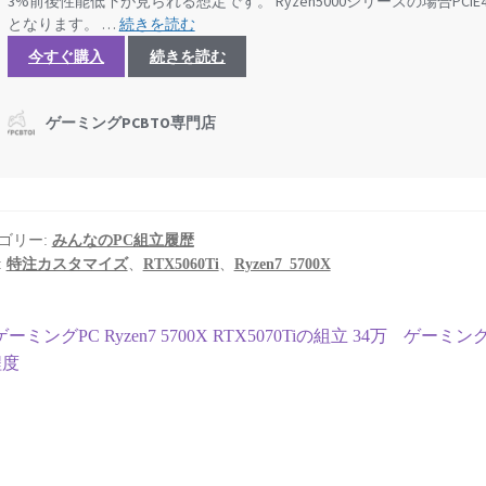
ゴリー:
みんなのPC組立履歴
:
特注カスタマイズ
、
RTX5060Ti
、
Ryzen7_5700X
投
前
次
ゲーミングPC Ryzen7 5700X RTX5070Tiの組立 34万
ゲーミングPC
の
の
程度
稿
投
投
ナ
稿:
稿:
ビ