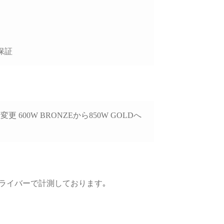
、購入後のサポートま
視される方には大変お
めできます。
保証
更 600W BRONZEから850W GOLDへ
)
GPUドライバーで計測しております｡