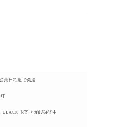
後のアフターフォロー
ゲームが快適にプレイした
去年
非常に丁寧で、安心し
いけど機械には詳しくない
談できるショップ様で
ので本人に聞いてみよう！
GP
ということでAIにゲームの
価
種類と予算を伝えたらオス
方
読む
続きを読む
続
したPCについて、外付
スメされたこちらで買いま
で
D接続時に特定のUSB
した。
H
チャロコテツ
ねこです
3日営業日程度で発送
2 か月 前
2 か月 前
トでデータ転送がうま
り
かない症状があり相談
最初にサイトを見た時はシ
怪
したが、単に「別のポ
ンプル過ぎてリンクが間違
たが
消灯
を使ってください」で
っているのかと思ってしま
他
るのではなく、背面
いましたが、種類はそこそ
レ
 4F BLACK 取寄せ 納期確認中
ポートごとの内部仕様
こありパーツも分かりやす
か
確認したうえで、原因
く写真と説明があって選び
り分けを非常に詳しく
やすいです。目移りしない
製