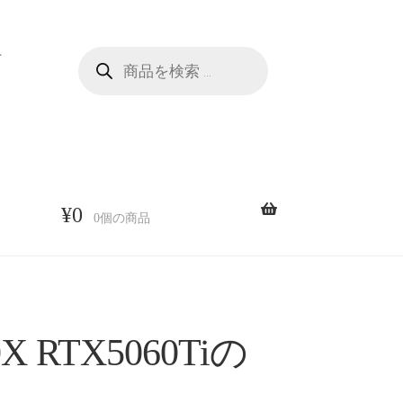
商
せ
品
検
索
¥
0
0個の商品
X RTX5060Tiの