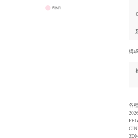
店休日
構
各
20
FF
CIN
3DM