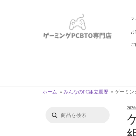
ナ
コ
マ
ビ
ン
ゲ
テ
お
ー
ン
ご
シ
ツ
ョ
へ
ン
ス
へ
キ
ス
ッ
キ
プ
ホーム
»
みんなのPC組立履歴
»
ゲーミングP
ッ
プ
202
商
品
ゲ
検
索