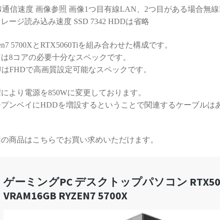
する時間が無駄と感じてし
N通信速度 画像参照 画像1つ目有線LAN、2つ目がある場合無線
まうかもしれません）
レージ読み込み速度 SSD 7342 HDDは省略
また次のゲーミングPCも、
zen7 5700XとRTX5060Tiを組み合わせた構成です。
必ずPCBTO専門店さんで購
Uは8コアの必要十分なスペックです。
入させていただきます！
UはFHDで高画質設定可能なスペックです。
により電源を850Wに変更しております。
ープンベイにHDDを増設するということで関連するケーブルは
回の商品はこちらでお買い求めいただけます。