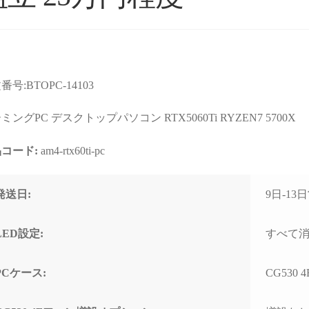
番号:BTOPC-14103
ョップより安いので
星5つの評価枠じゃ足りな
購入
店なのか？と躊躇し
い！
まで
ミングPC デスクトップパソコン RTX5060Ti RYZEN7 5700X
たが、ここのサイト
これからもずっと続いて欲
て相
んだPCの画像を投
しいPCBTOショップです！
す。
コード:
am4-rtx60ti-pc
るのを見て、思い切
む
続きを読む
続きを
ってみました。
2025年11月に購入、半年近
購入
週間でちゃんと届きま
く何も問題なく快適に使用
けHD
れいれい
ネテル会長
発送日:
9日-1
1 か月 前
2 か月 前
初見だと怪しさ全開
できていましたが、突然の
ポー
安心して良いかと思
故障。
くい
。サイト内で自分が
(BOOTランプ点灯で起動不
しま
LED設定:
すべて
たPCの完成後を載せ
可)
ート
るのでそこも安心で
終わ
PCケース:
CG530
ゴールデンウィーク目前だ
USB
わせ等はしてないの
ったこともあり、連休中に
まで
ートは分かりません
PCが使えない絶望的な気持
の切