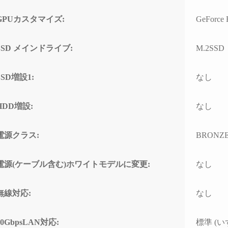
ド感で連休に間に合わせて
門的
いただいたことに感謝しか
して
GPUカスタマイズ:
GeForce
ありません。
とし
(こちらから急いで欲しいと
なく、
依頼したわけではなかった
ースと
SSD メインドライブ:
M.2SSD
のですが、顧客の心境を察
わせ
した対応力、そのホスピタ
高い
SSD増設1:
なし
リティの高さにも感動)
て使
なり
高額なゲーミングPCだから
HDD増設:
なし
こそ「売って終わり」では
こち
なく、トラブルで困った時
回丁
に本気で寄り添ってくれて
り、
電源クラス:
BRONZ
信頼できるお店で買うべき
確認
だと改めて痛感しました。
すべ
電源(ケーブル含む)ホワイトモデルに変更:
なし
ただ
確かな技術力と顧客に寄り
ラブ
添った姿勢は、まさにプロ
して
無線対応:
なし
そのものです。
でき
(購入時の構成相談の段階か
ら、提案の引き出しの多さ
PC
10GbpsLAN対応:
標準 (いず