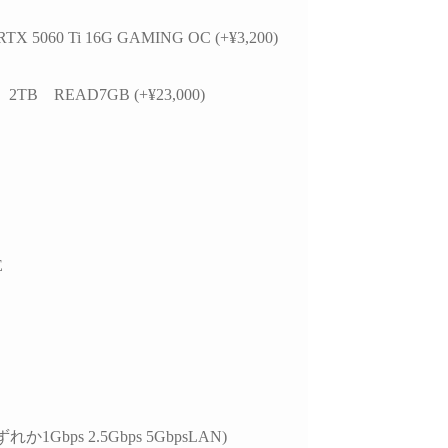
かつ分かりやすく整理
思います。
お
いただきました。結果
今後また買い換えることが
 RTX 5060 Ti 16G GAMING OC (+¥3,200)
て、PC本体の故障では
あればこちらのお店を利用
特定の外付けHDDケ
したいです。
USBポートの組み合
 2TB READ7GB (+¥23,000)
による相性の可能性が
ことが分かり、安心し
用を続けられるように
ました。
らの質問に対しても毎
寧に返信してくださ
必要に応じてメーカー
E
の進め方や追加で確認
き内容まで案内してい
けました。購入後のト
ル相談にも真摯に対応
くださる、非常に信頼
るショップ様です。
本体の構成・価格だけで
れか1Gbps 2.5Gbps 5GbpsLAN)