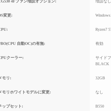
CG530 4Fファン増設オプション:
増設な
の方のレビューを見
ちでした。
案内
は良さそうです。
問題なくでき、家族
自分なりにAIやネットを駆
具体
OS変更:
Windows
でおります。
使して色々と対処を試みま
ている
入の際の比較ショッ
したが改善せず、藁にもす
ASM
CPU:
Ryzen7 
て入りそうです。
がる思いで相談したところ
るこ
「何か異常が見られた際
10G
は、まずは当店に相談くだ
CPU
PBO(CPU 自動OC)の有無:
有効
さい」と仰っていただき、
ーに
そのプロ意識の高さと責任
があ
感に深く感動しました！
ードの
CPUクーラー:
サイドフ
ーラ
BLACK
修理の発送から手元に戻る
で説
まで、わずか1週間という神
た。
速対応でした。
メモリ:
32GB
また、
症状や再現性、原因の特定
の仕
メモリホワイトモデルに変更:
なし
次第によるとは思います
USB
が、修理の過程で判明した
10G
二次的な不具合があったに
効速
チップセット:
B550
も関わらず圧倒的なスピー
性の