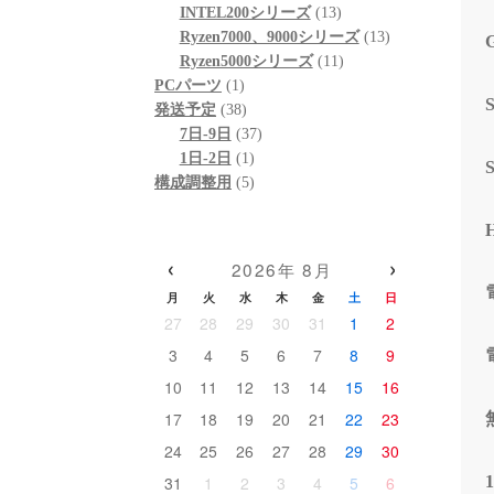
個
品
商
13
の
INTEL200シリーズ
13
の
品
個
13
商
Ryzen7000、9000シリーズ
13
商
の
11
個
品
Ryzen5000シリーズ
11
1
品
商
個
の
PCパーツ
1
個
38
品
の
商
発送予定
38
の
個
37
商
品
7日-9日
37
商
の
1
個
品
1日-2日
1
品
商
個
5
の
構成調整用
5
品
の
個
商
商
の
品
品
商
‹
›
2026年 8月
品
月
火
水
木
金
土
日
27
28
29
30
31
1
2
3
4
5
6
7
8
9
10
11
12
13
14
15
16
17
18
19
20
21
22
23
24
25
26
27
28
29
30
31
1
2
3
4
5
6