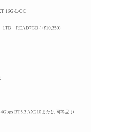
かつ分かりやすく整理
思います。
お
いただきました。結果
今後また買い換えることが
T 16G-L/OC
て、PC本体の故障では
あればこちらのお店を利用
特定の外付けHDDケ
したいです。
USBポートの組み合
 1TB READ7GB (+¥10,350)
による相性の可能性が
ことが分かり、安心し
用を続けられるように
ました。
らの質問に対しても毎
寧に返信してくださ
必要に応じてメーカー
E
の進め方や追加で確認
き内容まで案内してい
けました。購入後のト
ル相談にも真摯に対応
くださる、非常に信頼
 2.4Gbps BT5.3 AX210または同等品 (+
るショップ様です。
本体の構成・価格だけで