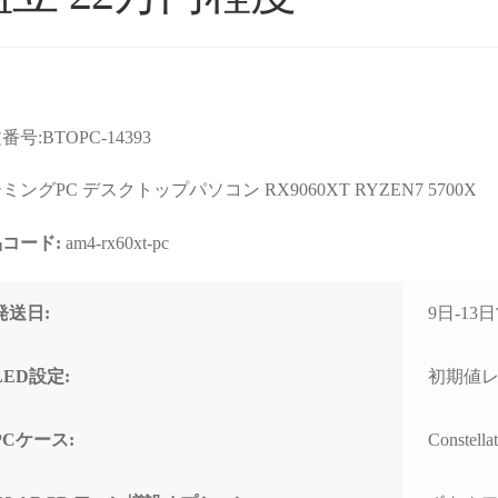
番号:BTOPC-14393
ョップより安いので
星5つの評価枠じゃ足りな
購入
店なのか？と躊躇し
い！
まで
ミングPC デスクトップパソコン RX9060XT RYZEN7 5700X
たが、ここのサイト
これからもずっと続いて欲
て相
んだPCの画像を投
しいPCBTOショップです！
す。
コード:
am4-rx60xt-pc
るのを見て、思い切
む
続きを読む
続きを
ってみました。
2025年11月に購入、半年近
購入
週間でちゃんと届きま
く何も問題なく快適に使用
けHD
れいれい
ネテル会長
発送日:
9日-1
1 か月 前
2 か月 前
初見だと怪しさ全開
できていましたが、突然の
ポー
安心して良いかと思
故障。
くい
。サイト内で自分が
(BOOTランプ点灯で起動不
しま
LED設定:
初期値
たPCの完成後を載せ
可)
ート
るのでそこも安心で
終わ
PCケース:
Constel
ゴールデンウィーク目前だ
USB
わせ等はしてないの
ったこともあり、連休中に
まで
ートは分かりません
PCが使えない絶望的な気持
の切