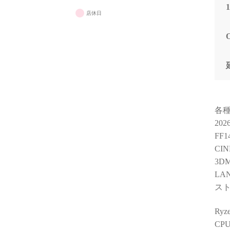
店休日
各
20
FF
CIN
3DM
LA
スト
Ry
CP