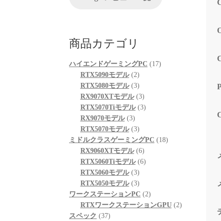
が、他
る限り
起動も
も喜ん
商品カテゴリ
次回購
プとし
17
ハイエンドゲーミングPC
17
2
個
RTX5090モデル
2
個
3
の
RTX5080モデル
3
の
個
3
商
RX9070XTモデル
3
商
の
個
3
品
RTX5070Tiモデル
3
3
品
商
の
個
RX9070モデル
3
個
品
3
商
の
RTX5070モデル
3
の
個
品
商
18
ミドルクラスゲーミングPC
18
商
の
6
品
個
RX9060XTモデル
6
品
商
個
6
の
RTX5060Tiモデル
6
品
3
の
個
商
RTX5060モデル
3
個
3
商
の
品
RTX5050モデル
3
の
個
品
商
2
ワークステーションPC
2
商
の
品
個
2
RTXワークステーションGPU
2
37
品
商
の
個
スペック
37