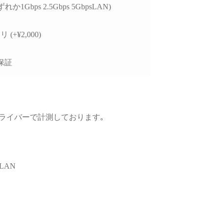
、購入後のサポートま
れか1Gbps 2.5Gbps 5GbpsLAN)
視される方には大変お
めできます。
 (+¥2,000)
保証
GPUドライバーで計測しております｡
LAN