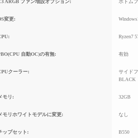
C3 ARGB ファン増設オプション:
ボトムファン
の方のレビューを見
ちでした。
案内
は良さそうです。
問題なくでき、家族
自分なりにAIやネットを駆
具体
OS変更:
Windows
でおります。
使して色々と対処を試みま
ている
入の際の比較ショッ
したが改善せず、藁にもす
ASM
CPU:
Ryzen7 
て入りそうです。
がる思いで相談したところ
るこ
「何か異常が見られた際
10G
は、まずは当店に相談くだ
CPU
PBO(CPU 自動OC)の有無:
有効
さい」と仰っていただき、
ーに
そのプロ意識の高さと責任
があ
感に深く感動しました！
ードの
CPUクーラー:
サイドフロ
ーラ
BLACK
修理の発送から手元に戻る
で説
まで、わずか1週間という神
た。
速対応でした。
メモリ:
32GB
また、
症状や再現性、原因の特定
の仕
メモリホワイトモデルに変更:
なし
次第によるとは思います
USB
が、修理の過程で判明した
10G
二次的な不具合があったに
効速
チップセット:
B550
も関わらず圧倒的なスピー
性の