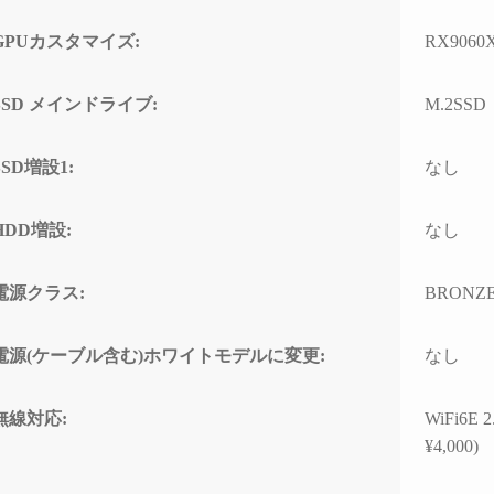
ド感で連休に間に合わせて
門的
いただいたことに感謝しか
して
GPUカスタマイズ:
RX9060X
ありません。
とし
(こちらから急いで欲しいと
なく、
依頼したわけではなかった
ースと
SSD メインドライブ:
M.2SSD
のですが、顧客の心境を察
わせ
した対応力、そのホスピタ
高い
SSD増設1:
なし
リティの高さにも感動)
て使
なり
高額なゲーミングPCだから
HDD増設:
なし
こそ「売って終わり」では
こち
なく、トラブルで困った時
回丁
に本気で寄り添ってくれて
り、
電源クラス:
BRONZ
信頼できるお店で買うべき
確認
だと改めて痛感しました。
すべ
電源(ケーブル含む)ホワイトモデルに変更:
なし
ただ
確かな技術力と顧客に寄り
ラブ
添った姿勢は、まさにプロ
して
無線対応:
WiFi6E
そのものです。
でき
¥4,000)
(購入時の構成相談の段階か
ら、提案の引き出しの多さ
PC