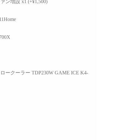
増設 x1 (+¥1,500)
していただきました。
ので買うつもりのないもの
ヶ
まで買ってしまう現象もお
故
的には、正常に動作し
きません。組立履歴から実
作
11Home
USBポートが
際の数値が見られるので、
edia製チップ経由であ
この組み合わせでも大丈夫
選
5700X
と、症状が出ている
かなと思ったらそちらから
な
bps対応ポートがAMD
探してみるのもいいかもし
れ
側のUSBコントローラ
れません。
参
接続されている可能性
梱包は丁寧でPCには傷や汚
す
ることなど、マザーボ
れは一切ありません。ネッ
また
仕様やUSBコントロ
ト回線があればすぐに使用
で
ークーラー TDP230W GAME ICE K4-
ーの違いまで踏み込ん
できたのでゲームにログイ
で
明していただきまし
ンできて助かりました。
ま
PC本体だけを買い替えたい
こ
外付けHDDケース側
という人にはオススメで
プ
様やメーカー見解、
す。設置やセットアップ、
い
規格の違い、5Gbpsと
周辺パーツの購入、電話で
こ
bpsの帯域差、HDDの実
のアフターサービスなどと
て
度、ケーブル品質や相
にかく一から十までおまか
可能性まで、非常に専
せしたい人には向かないと
総