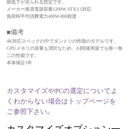
た。
す。
能低下が見られる想定です。
メーカー推奨電源容量1200W ATX3.1対応
負荷時平均消費電力400W-800程度
■備考
4K対応スペックの中でダントツの性能のモデルです。
GPUメモリの容量も潤沢なため、AI関連用途でも唯一無
二の性能です。
本体保証1年
カスタマイズやPCの選定についてよ
くわからない場合はトップページを
ご参照下さい｡
カスタマイズオプション一