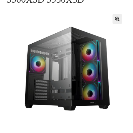
お問い合わせ
フルカスタマイズ相談
みんなのPC組立履歴
ご使用時にあたって