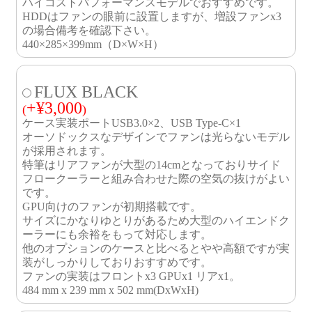
ハイコストパフォーマンスモデルでおすすめです。
HDDはファンの眼前に設置しますが、増設ファンx3
の場合備考を確認下さい。
440×285×399mm（D×W×H）
FLUX BLACK
+
¥
3,000
(
)
ケース実装ポートUSB3.0×2、USB Type-C×1
オーソドックスなデザインでファンは光らないモデル
が採用されます。
特筆はリアファンが大型の14cmとなっておりサイド
フロークーラーと組み合わせた際の空気の抜けがよい
です。
GPU向けのファンが初期搭載です。
サイズにかなりゆとりがあるため大型のハイエンドク
ーラーにも余裕をもって対応します。
他のオプションのケースと比べるとやや高額ですが実
装がしっかりしておりおすすめです。
ファンの実装はフロントx3 GPUx1 リアx1。
484 mm x 239 mm x 502 mm(DxWxH)