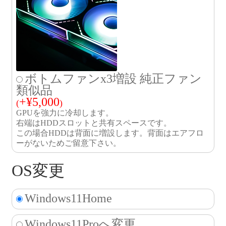
ボトムファンx3増設 純正ファン
類似品
+
¥
5,000
(
)
GPUを強力に冷却します。
右端はHDDスロットと共有スペースです。
この場合HDDは背面に増設します。背面はエアフロ
ーがないためご留意下さい。
OS変更
Windows11Home
Windows11Proへ変更