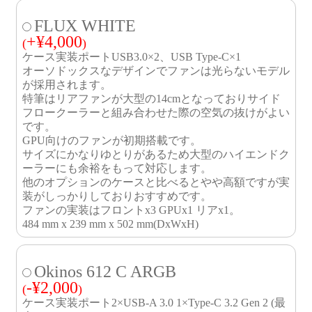
FLUX WHITE
+
¥
4,000
(
)
ケース実装ポートUSB3.0×2、USB Type-C×1
オーソドックスなデザインでファンは光らないモデル
が採用されます。
特筆はリアファンが大型の14cmとなっておりサイド
フロークーラーと組み合わせた際の空気の抜けがよい
です。
GPU向けのファンが初期搭載です。
サイズにかなりゆとりがあるため大型のハイエンドク
ーラーにも余裕をもって対応します。
他のオプションのケースと比べるとやや高額ですが実
装がしっかりしておりおすすめです。
ファンの実装はフロントx3 GPUx1 リアx1。
484 mm x 239 mm x 502 mm(DxWxH)
Okinos 612 C ARGB
-
¥
2,000
(
)
ケース実装ポート2×USB-A 3.0 1×Type-C 3.2 Gen 2 (最