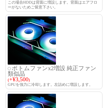
この場合HDDは背面に増設します。背面はエアフロ
ーがないためご留意下さい。
ボトムファンx2増設 純正ファン
類似品
+
¥
3,500
(
)
GPUを強力に冷却します。左詰めに増設します。