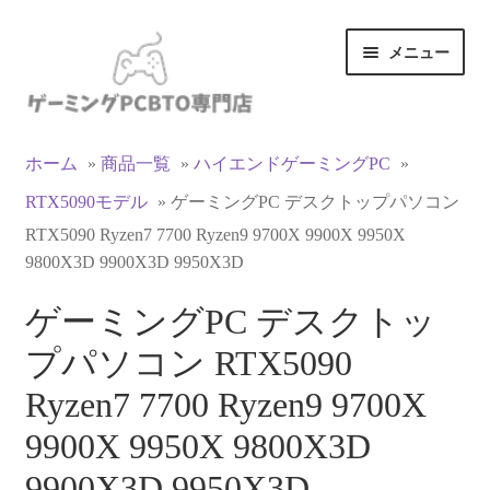
ナ
コ
メニュー
ビ
ン
ゲ
テ
ー
ン
カテゴリ一覧
シ
ツ
ホーム
»
商品一覧
»
ハイエンドゲーミングPC
»
ョ
へ
RTX5090モデル
»
ゲーミングPC デスクトップパソコン
マイアカウント
ン
ス
へ
キ
RTX5090 Ryzen7 7700 Ryzen9 9700X 9900X 9950X
ス
ッ
支払い
9800X3D 9900X3D 9950X3D
キ
プ
ゲーミングPC デスクトッ
ッ
お買い物カゴ
プ
プパソコン RTX5090
お買い物ガイド
Ryzen7 7700 Ryzen9 9700X
LINEでお問い合わせ
9900X 9950X 9800X3D
9900X3D 9950X3D