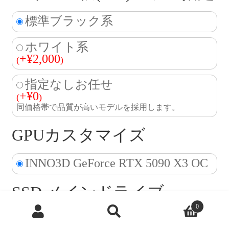
標準ブラック系
ホワイト系
+
¥
2,000
(
)
指定なしお任せ
+
¥
0
(
)
同価格帯で品質が高いモデルを採用します。
GPUカスタマイズ
INNO3D GeForce RTX 5090 X3 OC
SSD メインドライブ
商
0
品
OSをセットアップするドライブです。メインドライブ
検
索