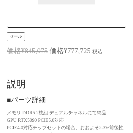
セール
元
現
¥
845,075
¥
777,725
税込
の
在
価
の
格
価
説明
は
格
■パーツ詳細
¥845,075
は
メモリ DDR5 2枚組 デュアルチャネルにて納品
で
¥777,725
GPU RTX5090 PCIE5.0対応
し
で
PCIE4.0対応チップセットの場合、おおよそ2-3%前後性