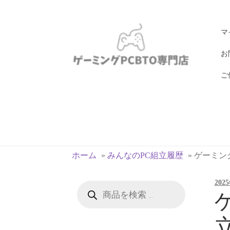
ナ
コ
マ
ビ
ン
ゲ
テ
お
ー
ン
ご
シ
ツ
ョ
へ
ン
ス
へ
キ
ス
ッ
キ
プ
ホーム
»
みんなのPC組立履歴
»
ゲーミングP
ッ
プ
202
商
品
ゲ
検
索