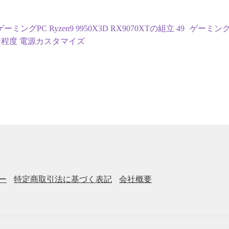
投
前
次
ゲーミングPC Ryzen9 9950X3D RX9070XTの組立 49
ゲーミングPC
の
の
程度 電源カスタマイズ
稿
投
投
ナ
稿:
稿:
ビ
ゲ
ー
シ
ョ
ー
特定商取引法に基づく表記
会社概要
ン