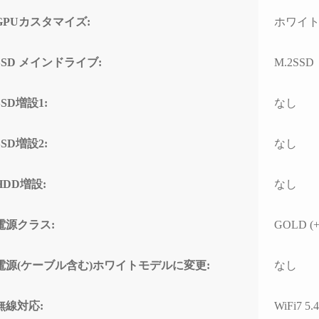
ド感で連休に間に合わせて
門的
いただいたことに感謝しか
して
GPUカスタマイズ:
ホワイ
ありません。
とし
(こちらから急いで欲しいと
なく、
SSD メインドライブ:
M.2SSD
依頼したわけではなかった
ースと
のですが、顧客の心境を察
わせ
した対応力、そのホスピタ
高い
SSD増設1:
なし
リティの高さにも感動)
て使
なり
高額なゲーミングPCだから
SSD増設2:
なし
こそ「売って終わり」では
こち
なく、トラブルで困った時
回丁
HDD増設:
なし
に本気で寄り添ってくれて
り、
信頼できるお店で買うべき
確認
だと改めて痛感しました。
すべ
電源クラス:
GOLD (+
ただ
確かな技術力と顧客に寄り
ラブ
添った姿勢は、まさにプロ
して
電源(ケーブル含む)ホワイトモデルに変更:
なし
そのものです。
でき
(購入時の構成相談の段階か
ら、提案の引き出しの多さ
PC
無線対応:
WiFi7 