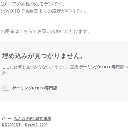
Uは8コアの高性能なモデルです。
する時間が無駄と感じてし
まうかもしれません）
UはWQHDで高画質よりの設定が可能です。
また次のゲーミングPCも、
必ずPCBTO専門店さんで購
回の商品はこちらでお買い求めいただけます｡
入させていただきます！
ゴリー:
みんなのPC組立履歴
:
RX7800XT
、
Ryzen7_7700