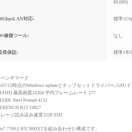
と知識量には脱帽するばか
なく
¥6,000)
りでした)
で重
すす
10GbpsLAN対応:
標準1Gb
些細な相談でもネットやAI
で調べるより、わかりやす
く的確なアドバイスをいた
OS修復ツール:
なし
だけて非常に助かりまし
た！
(良い意味で変態と言うアレ
延長保証:
標準1年
です！笑)
購入後に何かトラブルがあ
っても助けてくれる安心感
種ベンチマーク
は、PC購入を決断するうえ
25/07/12時点のWindows updateとチップセットドライバー､
で、最も重要で価値のある
14 FHD 最高画質24304 平均フレームレート 177
スペックではないでしょう
か。
ARK Steel Nomad 4152
EBENCH R23 19827
おかげで他のショップでPC
レージ読み込み速度3228 SSD
を購入しようとは思えなく
なってしまいました。
zen7 7700とRX7800XTを組み合わせた構成です。
（他店で構成を検討・比較