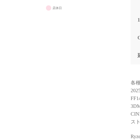
店休日
各
20
FF
3DM
CIN
スト
Ry