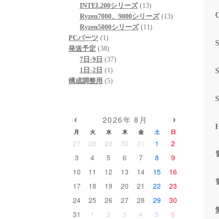
個
品
商
13
の
INTEL200シリーズ
13
の
品
個
13
商
Ryzen7000、9000シリーズ
13
商
の
11
個
品
Ryzen5000シリーズ
11
1
品
商
個
の
PCパーツ
1
個
38
品
の
商
発送予定
38
の
個
37
商
品
7日-9日
37
商
の
1
個
品
1日-2日
1
品
商
個
5
の
構成調整用
5
品
の
個
商
商
の
品
品
商
‹
›
2026年 8月
品
月
火
水
木
金
土
日
27
28
29
30
31
1
2
3
4
5
6
7
8
9
10
11
12
13
14
15
16
17
18
19
20
21
22
23
24
25
26
27
28
29
30
31
1
2
3
4
5
6