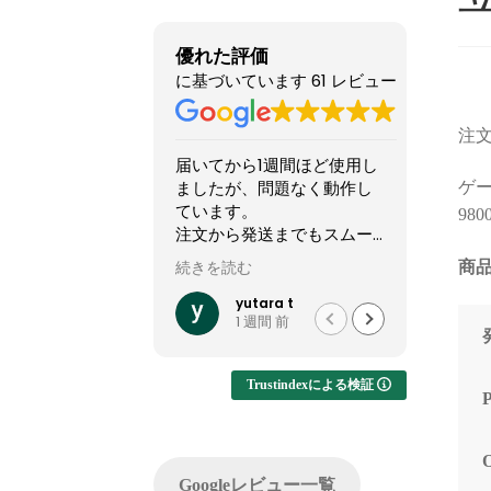
優れた評価
に基づいています 61 レビュー
注文
届いてから1週間ほど使用し
他のシ
ましたが、問題なく動作し
怪しい
ゲーミ
ています。
てまし
980
注文から発送までもスムー
やXで組
ズでした。
稿して
商品
続きを読む
続きを読
って買
他社では難しいカスタマイ
結果1
yutara t
1 週間 前
ズが実現でき、大変有難か
した。
ったです。
ですが
います
Trustindexによる検証
注文し
てくれ
した。
問い合
Googleレビュー一覧
でサポ