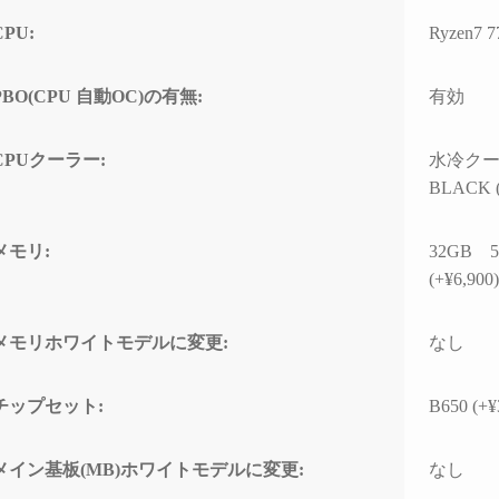
の方のレビューを見
ちでした。
案内
CPU:
Ryzen7
は良さそうです。
問題なくでき、家族
自分なりにAIやネットを駆
具体
でおります。
使して色々と対処を試みま
ている
PBO(CPU 自動OC)の有無:
有効
入の際の比較ショッ
したが改善せず、藁にもす
ASM
て入りそうです。
がる思いで相談したところ
るこ
「何か異常が見られた際
10G
CPUクーラー:
水冷クーラー
は、まずは当店に相談くだ
CPU
BLACK (
さい」と仰っていただき、
ーに
そのプロ意識の高さと責任
があ
感に深く感動しました！
ードの
メモリ:
32GB 5
ーラ
(+¥6,900
修理の発送から手元に戻る
で説
まで、わずか1週間という神
た。
メモリホワイトモデルに変更:
なし
速対応でした。
また、
症状や再現性、原因の特定
の仕
チップセット:
B650 (+¥
次第によるとは思います
USB
が、修理の過程で判明した
10G
二次的な不具合があったに
効速
メイン基板(MB)ホワイトモデルに変更:
なし
も関わらず圧倒的なスピー
性の