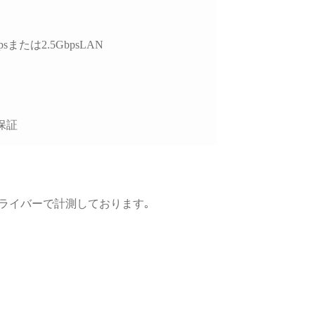
、購入後のサポートま
視される方には大変お
めできます。
psまたは2.5GbpsLAN
保証
GPUドライバーで計測しております｡