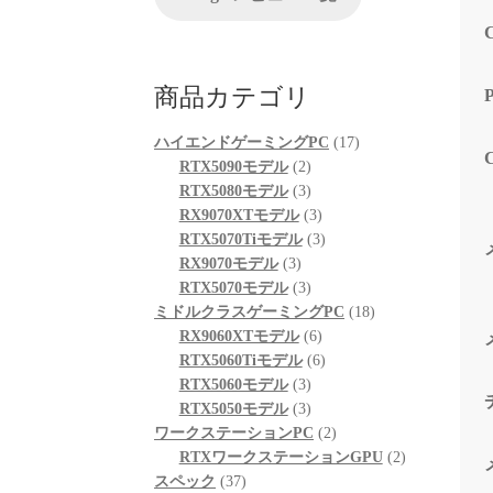
が、他
る限り
起動も
も喜ん
商品カテゴリ
次回購
プとし
17
ハイエンドゲーミングPC
17
2
個
RTX5090モデル
2
個
3
の
RTX5080モデル
3
の
個
3
商
RX9070XTモデル
3
商
の
個
3
品
RTX5070Tiモデル
3
3
品
商
の
個
RX9070モデル
3
個
品
3
商
の
RTX5070モデル
3
の
個
品
商
18
ミドルクラスゲーミングPC
18
商
の
6
品
個
RX9060XTモデル
6
品
商
個
6
の
RTX5060Tiモデル
6
品
3
の
個
商
RTX5060モデル
3
個
3
商
の
品
RTX5050モデル
3
の
個
品
商
2
ワークステーションPC
2
商
の
品
個
2
RTXワークステーションGPU
2
37
品
商
の
個
スペック
37