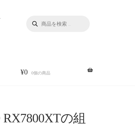
商
せ
品
検
索
¥
0
0個の商品
0 RX7800XTの組