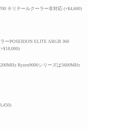
していただきました。
ので買うつもりのないもの
ヶ
 7700 ※リテールクーラー非対応 (+¥4,600)
まで買ってしまう現象もお
故
的には、正常に動作し
きません。組立履歴から実
作
USBポートが
際の数値が見られるので、
edia製チップ経由であ
この組み合わせでも大丈夫
選
と、症状が出ている
かなと思ったらそちらから
な
bps対応ポートがAMD
探してみるのもいいかもし
れ
POSEIDON ELITE ARGB 360
側のUSBコントローラ
れません。
参
+¥18,000)
接続されている可能性
梱包は丁寧でPCには傷や汚
す
ることなど、マザーボ
れは一切ありません。ネッ
また
仕様やUSBコントロ
ト回線があればすぐに使用
で
200MHz Ryzen9000シリーズは5600MHz
ーの違いまで踏み込ん
できたのでゲームにログイ
で
)
明していただきまし
ンできて助かりました。
ま
PC本体だけを買い替えたい
こ
外付けHDDケース側
という人にはオススメで
プ
様やメーカー見解、
す。設置やセットアップ、
い
3,450)
規格の違い、5Gbpsと
周辺パーツの購入、電話で
こ
bpsの帯域差、HDDの実
のアフターサービスなどと
て
度、ケーブル品質や相
にかく一から十までおまか
可能性まで、非常に専
せしたい人には向かないと
総