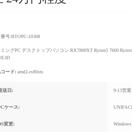
番号:BTOPC-10368
ョップより安いので
星5つの評価枠じゃ足りな
購入
店なのか？と躊躇し
い！
まで
ングPC デスクトップパソコン RX7800XT Ryzen5 7600 Ryzen7 7700
たが、ここのサイト
これからもずっと続いて欲
て相
0X3D
んだPCの画像を投
しいPCBTOショップです！
す。
るのを見て、思い切
コード:
amd2-rx80xts
む
続きを読む
続きを
ってみました。
2025年11月に購入、半年近
購入
週間でちゃんと届きま
く何も問題なく快適に使用
けHD
れいれい
ネテル会長
1 か月 前
2 か月 前
初見だと怪しさ全開
できていましたが、突然の
ポー
発送日:
9-13
安心して良いかと思
故障。
くい
。サイト内で自分が
(BOOTランプ点灯で起動不
しま
たPCの完成後を載せ
可)
ート
PCケース:
UNIFACE
るのでそこも安心で
終わ
ゴールデンウィーク目前だ
USB
OS変更:
Windows
わせ等はしてないの
ったこともあり、連休中に
まで
ートは分かりません
PCが使えない絶望的な気持
の切