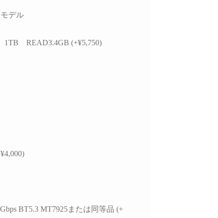
かつ分かりやすく整理
思います。
お
いただきました。結果
今後また買い換えることが
トモデル
て、PC本体の故障では
あればこちらのお店を利用
特定の外付けHDDケ
したいです。
 1TB READ3.4GB (+¥5,750)
USBポートの組み合
による相性の可能性が
ことが分かり、安心し
用を続けられるように
ました。
らの質問に対しても毎
寧に返信してくださ
必要に応じてメーカー
の進め方や追加で確認
き内容まで案内してい
¥4,000)
けました。購入後のト
ル相談にも真摯に対応
くださる、非常に信頼
るショップ様です。
本体の構成・価格だけで
5.4Gbps BT5.3 MT7925または同等品 (+