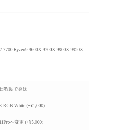
後のアフターフォロー
ゲームが快適にプレイした
去年
非常に丁寧で、安心し
いけど機械には詳しくない
 Ryzen9 9600X 9700X 9900X 9950X
談できるショップ様で
ので本人に聞いてみよう！
GP
ということでAIにゲームの
価
種類と予算を伝えたらオス
方
読む
続きを読む
続
したPCについて、外付
スメされたこちらで買いま
で
D接続時に特定のUSB
した。
H
チャロコテツ
ねこです
2 か月 前
2 か月 前
トでデータ転送がうま
り
営業日程度で発送
かない症状があり相談
最初にサイトを見た時はシ
怪
したが、単に「別のポ
ンプル過ぎてリンクが間違
たが
を使ってください」で
っているのかと思ってしま
他
 RGB White (+¥1,000)
るのではなく、背面
いましたが、種類はそこそ
レ
ポートごとの内部仕様
こありパーツも分かりやす
か
11Proへ変更 (+¥5,000)
確認したうえで、原因
く写真と説明があって選び
り分けを非常に詳しく
やすいです。目移りしない
製