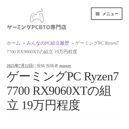
ナ
コ
メニュー
ビ
ン
ゲ
テ
ー
ン
カテゴリ一覧
シ
ツ
ホーム
»
みんなのPC組立履歴
»
ゲーミングPC Ryzen7
ョ
へ
7700 RX9060XTの組立 19万円程度
マイアカウント
ン
ス
へ
キ
2025年7月12日
に投稿
投稿者
master
ス
ッ
支払い
ゲーミングPC Ryzen7
キ
プ
ッ
お買い物カゴ
7700 RX9060XTの組
プ
お買い物ガイド
立 19万円程度
LINEでお問い合わせ