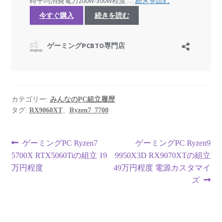
カテゴリー:
みんなのPC組立履歴
タグ:
RX9060XT
、
Ryzen7_7700
投
前
次
ゲーミングPC Ryzen7
ゲーミングPC Ryzen9
の
の
5700X RTX5060Tiの組立 19
9950X3D RX9070XTの組立
稿
投
投
万円程度
49万円程度 電源カスタマイ
ナ
稿:
稿:
ズ
ビ
ゲ