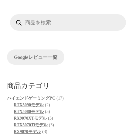
ー
商
シ
品
検
索
ョ
ン
Googleレビュー一覧
商品カテゴリ
17
ハイエンドゲーミングPC
17
2
個
RTX5090モデル
2
個
3
の
RTX5080モデル
3
の
個
3
商
RX9070XTモデル
3
商
の
個
3
品
RTX5070Tiモデル
3
3
品
商
の
個
RX9070モデル
3