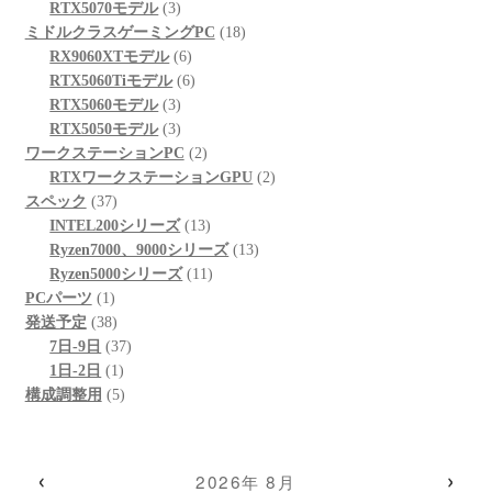
個
品
3
商
の
RTX5070モデル
3
の
個
品
商
18
ミドルクラスゲーミングPC
18
商
の
6
品
個
RX9060XTモデル
6
品
商
個
6
の
RTX5060Tiモデル
6
品
3
の
個
商
RTX5060モデル
3
個
3
商
の
品
RTX5050モデル
3
の
個
品
商
2
ワークステーションPC
2
商
の
品
個
2
RTXワークステーションGPU
2
37
品
商
の
個
スペック
37
個
品
商
13
の
INTEL200シリーズ
13
の
品
個
13
商
Ryzen7000、9000シリーズ
13
商
の
11
個
品
Ryzen5000シリーズ
11
1
品
商
個
の
PCパーツ
1
個
38
品
の
商
発送予定
38
の
個
37
商
品
7日-9日
37
商
の
1
個
品
1日-2日
1
品
商
個
5
の
構成調整用
5
品
の
個
商
商
の
品
品
商
‹
›
2026年 8月
品