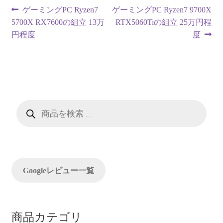
投
前
次
ゲーミングPC Ryzen7
ゲーミングPC Ryzen7 9700X
の
の
5700X RX7600の組立 13万
RTX5060Tiの組立 25万円程
稿
投
投
円程度
度
ナ
稿:
稿:
ビ
ゲ
ー
商
品
検
シ
索
ョ
ン
Googleレビュー一覧
商品カテゴリ