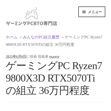
ナ
コ
メニュー
ビ
ン
ゲ
テ
ー
ン
カテゴリ一覧
シ
ツ
ホーム
»
みんなのPC組立履歴
»
ゲーミングPC Ryzen7
ョ
へ
9800X3D RTX5070Tiの組立 36万円程度
マイアカウント
ン
ス
へ
キ
2025年6月8日
に投稿
投稿者
master
ス
ッ
支払い
ゲーミングPC Ryzen7
キ
プ
ッ
お買い物カゴ
9800X3D RTX5070Ti
プ
お買い物ガイド
の組立 36万円程度
LINEでお問い合わせ