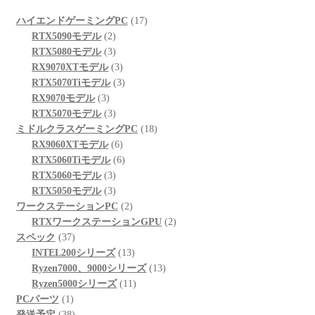
17
ハイエンドゲーミングPC
17
2
個
RTX5090モデル
2
個
3
の
RTX5080モデル
3
の
個
3
商
RX9070XTモデル
3
商
の
個
3
品
RTX5070Tiモデル
3
3
品
商
の
個
RX9070モデル
3
個
品
3
商
の
RTX5070モデル
3
の
個
品
商
18
ミドルクラスゲーミングPC
18
商
の
6
品
個
RX9060XTモデル
6
品
商
個
6
の
RTX5060Tiモデル
6
品
3
の
個
商
RTX5060モデル
3
個
3
商
の
品
RTX5050モデル
3
の
個
品
商
2
ワークステーションPC
2
商
の
品
個
2
RTXワークステーションGPU
2
37
品
商
の
個
スペック
37
個
品
商
13
の
INTEL200シリーズ
13
の
品
個
13
商
Ryzen7000、9000シリーズ
13
商
の
11
個
品
Ryzen5000シリーズ
11
1
品
商
個
の
PCパーツ
1
個
38
品
の
商
発送予定
38