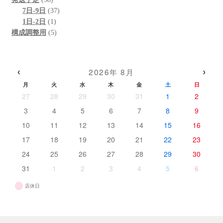
の
個
37
商
品
7日-9日
37
商
の
1
個
品
1日-2日
1
品
商
個
5
の
構成調整用
5
品
の
個
商
商
の
品
品
商
‹
›
2026年 8月
品
月
火
水
木
金
土
日
27
28
29
30
31
1
2
3
4
5
6
7
8
9
10
11
12
13
14
15
16
17
18
19
20
21
22
23
24
25
26
27
28
29
30
31
1
2
3
4
5
6
店休日