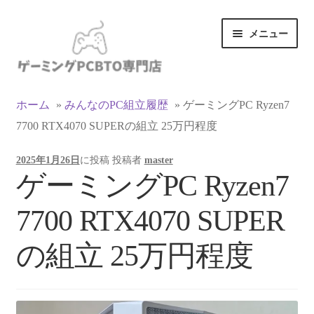
ナ
コ
メニュー
ビ
ン
ゲ
テ
ー
ン
カテゴリ一覧
シ
ツ
ホーム
»
みんなのPC組立履歴
»
ゲーミングPC Ryzen7
ョ
へ
7700 RTX4070 SUPERの組立 25万円程度
マイアカウント
ン
ス
へ
キ
2025年1月26日
に投稿
投稿者
master
ス
ッ
支払い
ゲーミングPC Ryzen7
キ
プ
ッ
お買い物カゴ
7700 RTX4070 SUPER
プ
お買い物ガイド
の組立 25万円程度
LINEでお問い合わせ