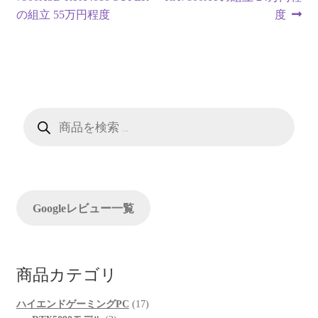
稿
投
投
の組立 55万円程度
度
ナ
稿:
稿:
ビ
ゲ
ー
商
品
検
シ
索
ョ
ン
Googleレビュー一覧
商品カテゴリ
17
ハイエンドゲーミングPC
17