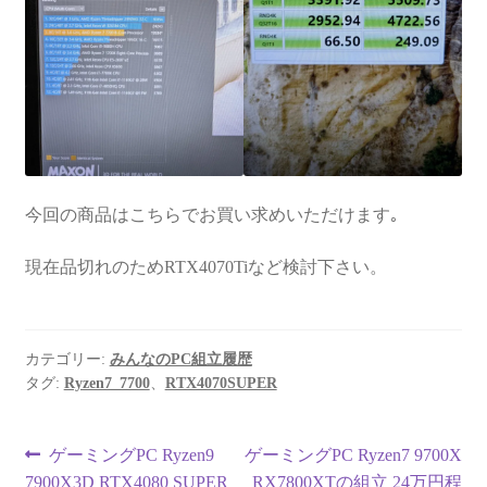
今回の商品はこちらでお買い求めいただけます｡
現在品切れのためRTX4070Tiなど検討下さい。
カテゴリー:
みんなのPC組立履歴
タグ:
Ryzen7_7700
、
RTX4070SUPER
投
前
次
ゲーミングPC Ryzen9
ゲーミングPC Ryzen7 9700X
の
の
7900X3D RTX4080 SUPER
RX7800XTの組立 24万円程