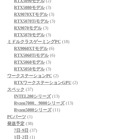
2
個
RTX5090モデル
2
個
3
の
RTX5080モデル
3
の
個
3
商
RX9070XTモデル
3
商
の
個
3
品
RTX5070Tiモデル
3
3
品
商
の
個
RX9070モデル
3
個
品
3
商
の
RTX5070モデル
3
の
個
品
商
18
ミドルクラスゲーミングPC
18
商
の
6
品
個
RX9060XTモデル
6
品
商
個
6
の
RTX5060Tiモデル
6
品
3
の
個
商
RTX5060モデル
3
個
3
商
の
品
RTX5050モデル
3
の
個
品
商
2
ワークステーションPC
2
商
の
品
個
2
RTXワークステーションGPU
2
37
品
商
の
個
スペック
37
個
品
商
13
の
INTEL200シリーズ
13
の
品
個
13
商
Ryzen7000、9000シリーズ
13
商
の
11
個
品
Ryzen5000シリーズ
11
1
品
商
個
の
PCパーツ
1
個
38
品
の
商
発送予定
38
の
個
37
商
品
7日-9日
37
商
の
1
個
品
1日-2日
1