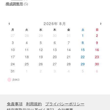
品
商
個
5
の
構成調整用
5
品
の
個
商
商
の
品
品
商
‹
›
2026年 8月
品
月
火
水
木
金
土
日
27
28
29
30
31
1
2
3
4
5
6
7
8
9
10
11
12
13
14
15
16
17
18
19
20
21
22
23
24
25
26
27
28
29
30
31
1
2
3
4
5
6
店休日
免責事項
利用規約
プライバシーポリシー