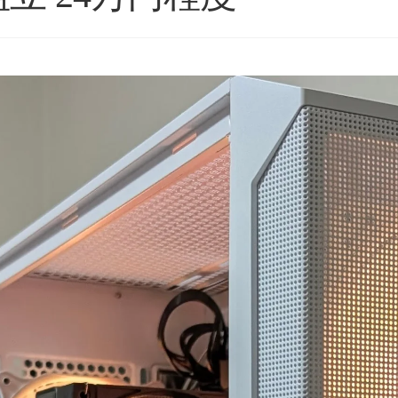
のアフターフォロー
ゲームが快適にプレイした
去年の
常に丁寧で、安心し
いけど機械には詳しくない
できるショップ様で
ので本人に聞いてみよう！
GPU
ということでAIにゲームの
価な
種類と予算を伝えたらオス
方、
む
続きを読む
続き
たPCについて、外付
スメされたこちらで買いま
でし
接続時に特定のUSB
した。
HP
チャロコテツ
ねこです
2 か月 前
2 か月 前
でデータ転送がうま
りに
ない症状があり相談
最初にサイトを見た時はシ
怪し
たが、単に「別のポ
ンプル過ぎてリンクが間違
たが…
使ってください」で
っているのかと思ってしま
他の
のではなく、背面
いましたが、種類はそこそ
レビ
ートごとの内部仕様
こありパーツも分かりやす
かけ
認したうえで、原因
く写真と説明があって選び
分けを非常に詳しく
やすいです。目移りしない
製品