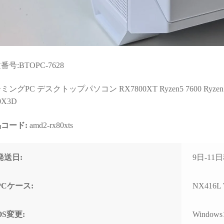
購入後のサポートま
される方には大変お
できます。
番号:BTOPC-7628
ングPC デスクトップパソコン RX7800XT Ryzen5 7600 Ryzen7 7700
0X3D
コード:
amd2-rx80xts
発送日:
9日-1
PCケース:
NX416L
OS変更:
Windows