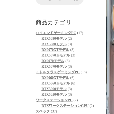
方のレビューを見
ちでした。
案内し
良さそうです。
題なくでき、家族
自分なりにAIやネットを駆
具体的
おります。
使して色々と対処を試みま
ているU
商品カテゴリ
の際の比較ショッ
したが改善せず、藁にもす
ASMe
入りそうです。
がる思いで相談したところ
ること
17
ハイエンドゲーミングPC
17
「何か異常が見られた際
10Gb
2
個
RTX5090モデル
2
は、まずは当店に相談くだ
CPU側
個
3
の
RTX5080モデル
3
さい」と仰っていただき、
ーに接
の
個
3
商
RX9070XTモデル
3
そのプロ意識の高さと責任
がある
商
の
個
3
品
RTX5070Tiモデル
3
感に深く感動しました！
ードの仕
3
品
商
の
個
RX9070モデル
3
ーラー
個
品
3
商
の
RTX5070モデル
3
修理の発送から手元に戻る
で説明
の
個
品
商
18
ミドルクラスゲーミングPC
18
まで、わずか1週間という神
た。
商
の
6
品
個
RX9060XTモデル
6
速対応でした。
品
商
個
6
の
RTX5060Tiモデル
6
また、外
品
3
の
個
商
RTX5060モデル
3
症状や再現性、原因の特定
の仕様
個
3
商
の
品
次第によるとは思います
RTX5050モデル
3
USB規
が、修理の過程で判明した
の
個
品
商
2
10Gb
ワークステーションPC
2
二次的な不具合があったに
効速度
商
の
品
個
2
RTXワークステーションGPU
2
も関わらず圧倒的なスピー
性の可
37
品
商
の
個
スペック
37