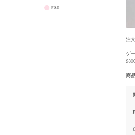
と知識量には脱帽するばか
なく、
りでした)
で重視
店休日
すすめ
些細な相談でもネットやAI
で調べるより、わかりやす
く的確なアドバイスをいた
だけて非常に助かりまし
注文
た！
(良い意味で変態と言うアレ
ゲーミ
です！笑)
980
購入後に何かトラブルがあ
商品
っても助けてくれる安心感
は、PC購入を決断するうえ
で、最も重要で価値のある
スペックではないでしょう
か。
おかげで他のショップでPC
を購入しようとは思えなく
なってしまいました。
（他店で構成を検討・比較