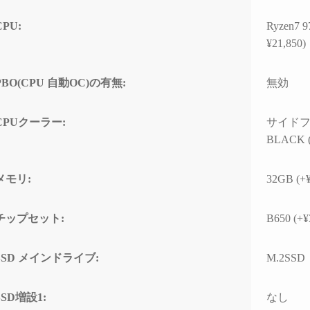
CPU:
Ryzen
¥21,850)
PBO(CPU 自動OC)の有無:
無効
CPUクーラー:
サイドフ
BLACK (
メモリ:
32GB (+¥
チップセット:
B650 (+¥
SSD メインドライブ:
M.2SSD
SSD増設1:
なし