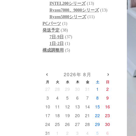
ド感で連休に間に合わせて
門的か
個
品
商
13
の
INTEL200シリーズ
13
いただいたことに感謝しか
してい
の
品
個
13
商
Ryzen7000、9000シリーズ
13
ありません。
として
商
の
11
個
品
Ryzen5000シリーズ
11
(こちらから急いで欲しいと
なく、特
1
品
商
個
の
PCパーツ
1
依頼したわけではなかった
ースとU
個
38
品
の
商
発送予定
38
のですが、顧客の心境を察
わせに
の
個
37
商
品
7日-9日
37
した対応力、そのホスピタ
高いこ
商
の
1
個
品
1日-2日
1
リティの高さにも感動)
て使用
品
商
個
5
の
構成調整用
5
なりま
品
の
個
商
高額なゲーミングPCだから
商
の
品
こそ「売って終わり」では
こちら
品
商
‹
›
なく、トラブルで困った時
回丁寧
2026年 8月
品
に本気で寄り添ってくれて
り、必
月
火
水
木
金
土
日
信頼できるお店で買うべき
確認の
27
28
29
30
31
1
2
だと改めて痛感しました。
すべき
3
4
5
6
7
8
9
ただけ
確かな技術力と顧客に寄り
ラブル
10
11
12
13
14
15
16
添った姿勢は、まさにプロ
してく
17
18
19
20
21
22
23
そのものです。
できる
24
25
26
27
28
29
30
(購入時の構成相談の段階か
ら、提案の引き出しの多さ
PC本
31
1
2
3
4
5
6