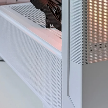
つ分かりやすく整理
思います。
お買
ただきました。結果
今後また買い換えることが
、PC本体の故障では
あればこちらのお店を利用
定の外付けHDDケ
したいです。
SBポートの組み合
よる相性の可能性が
とが分かり、安心し
を続けられるように
した。
の質問に対しても毎
に返信してくださ
要に応じてメーカー
進め方や追加で確認
内容まで案内してい
ました。購入後のト
相談にも真摯に対応
ださる、非常に信頼
ショップ様です。
体の構成・価格だけで