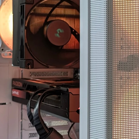
ていただきました。
ので買うつもりのないもの
ヶ月
まで買ってしまう現象もお
故障
には、正常に動作し
きません。組立履歴から実
作、
SBポートが
際の数値が見られるので、
dia製チップ経由であ
この組み合わせでも大丈夫
選ぶ
、症状が出ている
かなと思ったらそちらから
など
ps対応ポートがAMD
探してみるのもいいかもし
れて
のUSBコントローラ
れません。
参考
続されている可能性
梱包は丁寧でPCには傷や汚
す！
ことなど、マザーボ
れは一切ありません。ネッ
また、
様やUSBコントロ
ト回線があればすぐに使用
での
の違いまで踏み込ん
できたのでゲームにログイ
での
していただきまし
ンできて助かりました。
ます
PC本体だけを買い替えたい
こち
付けHDDケース側
という人にはオススメで
プグ
やメーカー見解、
す。設置やセットアップ、
いみ
格の違い、5Gbpsと
周辺パーツの購入、電話で
こち
psの帯域差、HDDの実
のアフターサービスなどと
てい
、ケーブル品質や相
にかく一から十までおまか
能性まで、非常に専
せしたい人には向かないと
総合