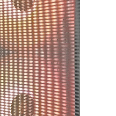
弱経ちますが不具合や
問
は一切なく快適に動
不安な点や不明点について
丁
使用できています！
問い合わせをした際も、返
の
信が非常に早く、とてもス
（
際の価格や性能の基準
ムーズでした。
も
が分かりやすく明記さ
今回BTOでの購入は初めて
気
いるので選ぶうえでの
でしたが、主にゲーム用途
う
にもしやすかったで
で不要となるWindows 11の
こ
設定があらかじめオフにさ
（
気になる点などはLINE
れており、購入後にほとん
連絡が可能なので個別
ど設定を触る必要がなかっ
相談も受け付けてくれ
た点はとても好印象です。
！
フルカスタムにも対応して
らでのリピ買いやアッ
いるため、構成にこだわり
レードされてる方も多
たい人でも安心して利用で
たいなので私も次回も
きると思います。
らで購入しようと思っ
次回PCを購入する際も、こ
ます
ちらのサイトで注文しよう
と思います。
的にとても満足できる