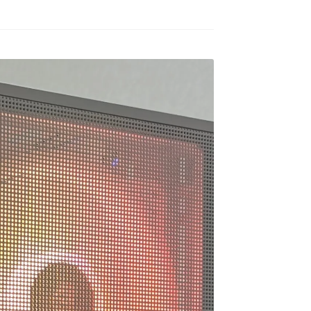
12月初旬に購入。
他のBTOショップと比較し
1
て、パーツの選定基準がが
入
はRTX5060の比較的安
高く、しっかりとパフォー
壊
構成のPC購入ですが当
マンスを発揮できる構成に
て
初めてのゲーミングPC
なっていると感じました。
に
を読む
続きを読む
続
た。
GPUは基本的にデュアルフ
な
内がとてもシンプルな作
ァン以上のモデルが採用さ
ま
道明寺エルアート
Caol
4 か月 前
5 か月 前
なっているので若干の
れており、他BTOと比べて
や
さを感じてしまいまし
好印象です。
く
笑
さらにシングルファンモデ
ズ
方の丁寧で評価の高い
ルも一部オプションとして
た
ューなども購入のきっ
用意されており、できるだ
値
の一つになりました。
け安くしたい人にも対応で
た
きる点も良いと思いまし
由
に関しても購入して４
た。
し