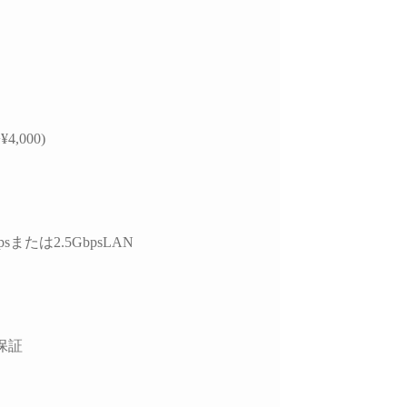
¥4,000)
psまたは2.5GbpsLAN
保証