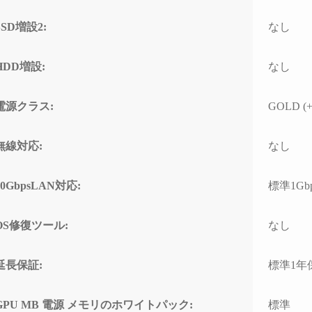
SSD増設2:
なし
HDD増設:
なし
電源クラス:
GOLD (+
無線対応:
なし
10GbpsLAN対応:
標準1Gb
OS修復ツール:
なし
延長保証:
標準1年
GPU MB 電源 メモリのホワイトパック:
標準