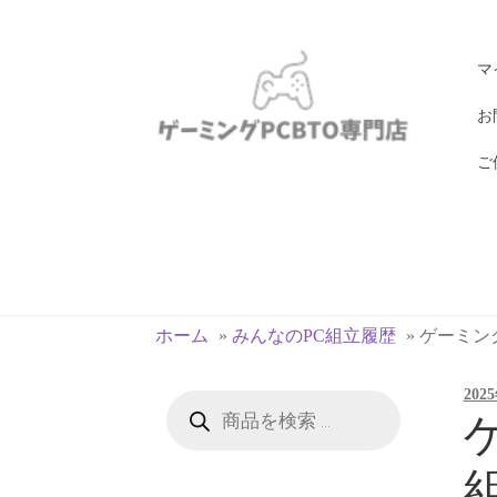
ナ
コ
マ
ビ
ン
ゲ
テ
お
ー
ン
ご
シ
ツ
ョ
へ
ン
ス
へ
キ
ス
ッ
キ
プ
ホーム
»
みんなのPC組立履歴
»
ゲーミングP
ッ
プ
202
商
品
ゲ
検
索