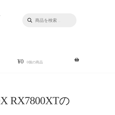
商
せ
品
検
索
¥
0
0個の商品
X RX7800XTの