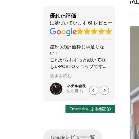
優れた評価
に基づいています 61 レビュー
ップより安いので
星5つの評価枠じゃ足りな
購入後
なのか？と躊躇し
い！
まで非
が、ここのサイト
これからもずっと続いて欲
て相談
だPCの画像を投
しいPCBTOショップです！
す。
のを見て、思い切
続きを読む
続きを読
てみました。
2025年11月に購入、半年近
購入し
間でちゃんと届きま
く何も問題なく快適に使用
けHDD
いれい
ネテル会長
 か月 前
2 か月 前
見だと怪しさ全開
できていましたが、突然の
ポート
心して良いかと思
故障。
くいか
サイト内で自分が
(BOOTランプ点灯で起動不
しまし
Trustindexによる検証
PCの完成後を載せ
可)
ートを
のでそこも安心で
終わる
ゴールデンウィーク目前だ
USBポ
せ等はしてないの
ったこともあり、連休中に
まで確
Googleレビュー一覧
トは分かりません
PCが使えない絶望的な気持
の切り