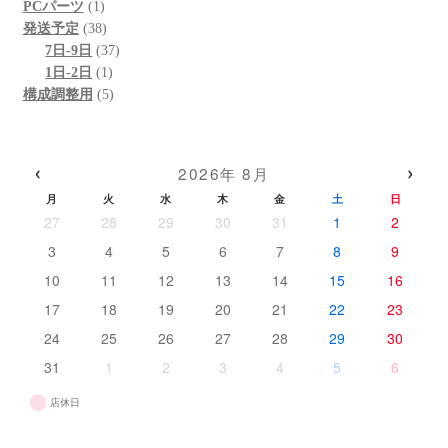
1
品
商
個
の
PCパーツ
1
個
38
品
の
商
発送予定
38
の
個
37
商
品
7日-9日
37
商
の
1
個
品
1日-2日
1
品
商
個
5
の
構成調整用
5
品
の
個
商
商
の
品
品
商
‹
›
2026年 8月
品
月
火
水
木
金
土
日
27
28
29
30
31
1
2
3
4
5
6
7
8
9
10
11
12
13
14
15
16
17
18
19
20
21
22
23
24
25
26
27
28
29
30
31
1
2
3
4
5
6
店休日