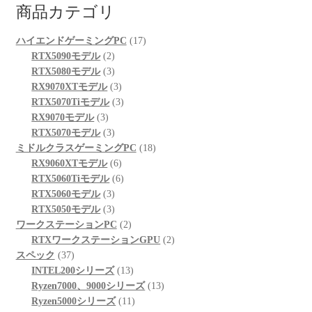
商品カテゴリ
17
ハイエンドゲーミングPC
17
2
個
RTX5090モデル
2
個
3
の
RTX5080モデル
3
の
個
3
商
RX9070XTモデル
3
商
の
個
3
品
RTX5070Tiモデル
3
3
品
商
の
個
RX9070モデル
3
個
品
3
商
の
RTX5070モデル
3
の
個
品
商
18
ミドルクラスゲーミングPC
18
商
の
6
品
個
RX9060XTモデル
6
品
商
個
6
の
RTX5060Tiモデル
6
品
3
の
個
商
RTX5060モデル
3
個
3
商
の
品
RTX5050モデル
3
の
個
品
商
2
ワークステーションPC
2
商
の
品
個
2
RTXワークステーションGPU
2
37
品
商
の
個
スペック
37
個
品
商
13
の
INTEL200シリーズ
13
の
品
個
13
商
Ryzen7000、9000シリーズ
13
商
の
11
個
品
Ryzen5000シリーズ
11