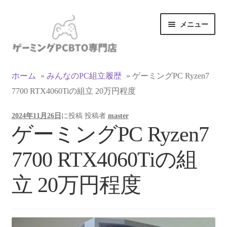
ナ
コ
メニュー
ビ
ン
ゲ
テ
ー
ン
カテゴリ一覧
シ
ツ
ホーム
»
みんなのPC組立履歴
»
ゲーミングPC Ryzen7
ョ
へ
7700 RTX4060Tiの組立 20万円程度
マイアカウント
ン
ス
へ
キ
2024年11月26日
に投稿
投稿者
master
ス
ッ
支払い
ゲーミングPC Ryzen7
キ
プ
ッ
お買い物カゴ
7700 RTX4060Tiの組
プ
お買い物ガイド
立 20万円程度
LINEでお問い合わせ