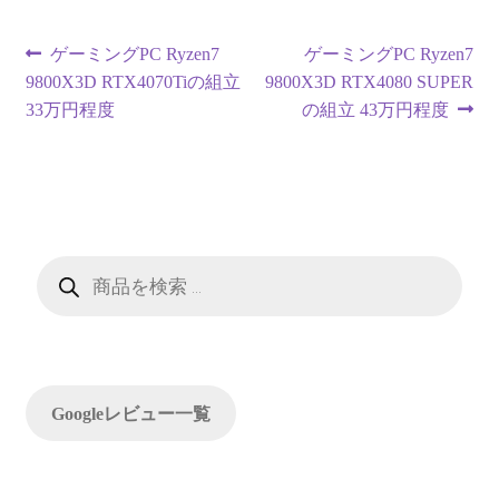
投
前
次
ゲーミングPC Ryzen7
ゲーミングPC Ryzen7
の
の
9800X3D RTX4070Tiの組立
9800X3D RTX4080 SUPER
稿
投
投
33万円程度
の組立 43万円程度
ナ
稿:
稿:
ビ
ゲ
ー
商
品
検
シ
索
ョ
ン
Googleレビュー一覧