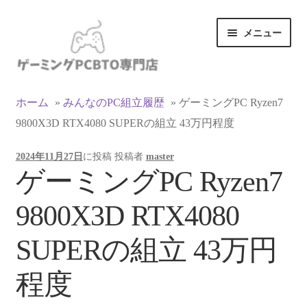
ナ
コ
メニュー
ビ
ン
ゲ
テ
ー
ン
カテゴリ一覧
シ
ツ
ホーム
»
みんなのPC組立履歴
»
ゲーミングPC Ryzen7
ョ
へ
9800X3D RTX4080 SUPERの組立 43万円程度
マイアカウント
ン
ス
へ
キ
2024年11月27日
に投稿
投稿者
master
ス
ッ
支払い
ゲーミングPC Ryzen7
キ
プ
ッ
お買い物カゴ
9800X3D RTX4080
プ
お買い物ガイド
SUPERの組立 43万円
LINEでお問い合わせ
程度