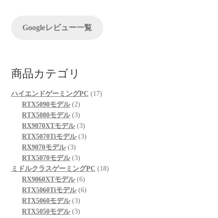
ョ
ン
Googleレビュー一覧
商品カテゴリ
17
ハイエンドゲーミングPC
17
2
個
RTX5090モデル
2
個
3
の
RTX5080モデル
3
の
個
3
商
RX9070XTモデル
3
商
の
個
3
品
RTX5070Tiモデル
3
3
品
商
の
個
RX9070モデル
3
個
品
3
商
の
RTX5070モデル
3
の
個
品
商
18
ミドルクラスゲーミングPC
18
商
の
6
品
個
RX9060XTモデル
6
品
商
個
6
の
RTX5060Tiモデル
6
品
3
の
個
商
RTX5060モデル
3
個
3
商
の
品
RTX5050モデル
3