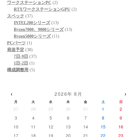
の
個
品
商
2
ワークステーションPC
2
商
の
品
個
2
RTXワークステーションGPU
2
37
品
商
の
個
スペック
37
個
品
商
13
の
INTEL200シリーズ
13
の
品
個
13
商
Ryzen7000、9000シリーズ
13
商
の
11
個
品
Ryzen5000シリーズ
11
1
品
商
個
の
PCパーツ
1
個
38
品
の
商
発送予定
38
の
個
37
商
品
7日-9日
37
商
の
1
個
品
1日-2日
1
品
商
個
5
の
構成調整用
5
品
の
個
商
商
の
品
品
商
‹
›
2026年 8月
品
月
火
水
木
金
土
日
27
28
29
30
31
1
2
3
4
5
6
7
8
9
10
11
12
13
14
15
16
17
18
19
20
21
22
23