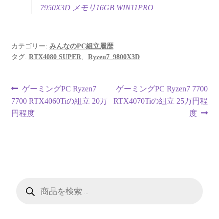
7950X3D メモリ16GB WIN11PRO
カテゴリー:
みんなのPC組立履歴
タグ:
RTX4080 SUPER
、
Ryzen7_9800X3D
投
前
次
ゲーミングPC Ryzen7
ゲーミングPC Ryzen7 7700
の
の
7700 RTX4060Tiの組立 20万
RTX4070Tiの組立 25万円程
稿
投
投
円程度
度
ナ
稿:
稿:
ビ
ゲ
ー
商
品
検
シ
索