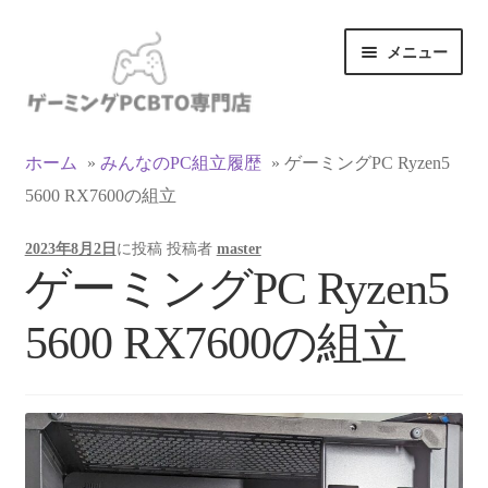
ナ
コ
メニュー
ビ
ン
ゲ
テ
ー
ン
カテゴリ一覧
シ
ツ
ホーム
»
みんなのPC組立履歴
»
ゲーミングPC Ryzen5
ョ
へ
5600 RX7600の組立
マイアカウント
ン
ス
へ
キ
2023年8月2日
に投稿
投稿者
master
ス
ッ
支払い
ゲーミングPC Ryzen5
キ
プ
ッ
お買い物カゴ
5600 RX7600の組立
プ
お買い物ガイド
LINEでお問い合わせ