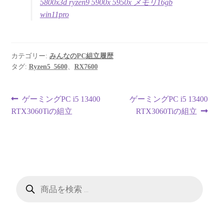
5800x3d ryzen9 5900x 5950x メモリ16gb
win11pro
カテゴリー:
みんなのPC組立履歴
タグ:
Ryzen5_5600
、
RX7600
投
前
次
ゲーミングPC i5 13400
ゲーミングPC i5 13400
の
の
RTX3060Tiの組立
RTX3060Tiの組立
稿
投
投
ナ
稿:
稿:
ビ
ゲ
商
品
ー
検
索
シ