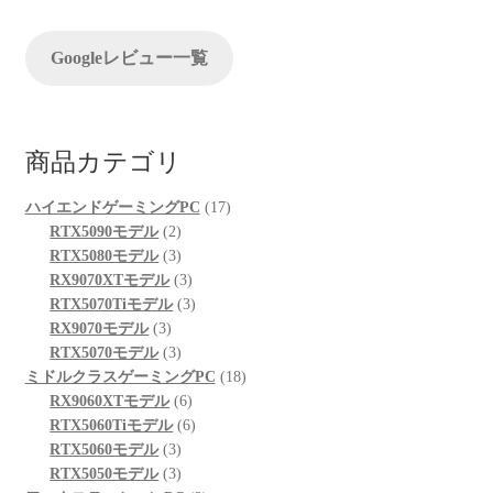
ョ
Googleレビュー一覧
ン
商品カテゴリ
17
ハイエンドゲーミングPC
17
2
個
RTX5090モデル
2
個
3
の
RTX5080モデル
3
の
個
3
商
RX9070XTモデル
3
商
の
個
3
品
RTX5070Tiモデル
3
3
品
商
の
個
RX9070モデル
3
個
品
3
商
の
RTX5070モデル
3
の
個
品
商
18
ミドルクラスゲーミングPC
18
商
の
6
品
個
RX9060XTモデル
6
品
商
個
6
の
RTX5060Tiモデル
6
品
3
の
個
商
RTX5060モデル
3
個
3
商
の
品
RTX5050モデル
3