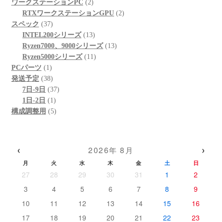
の
個
品
商
2
ワークステーションPC
2
商
の
品
個
2
RTXワークステーションGPU
2
37
品
商
の
個
スペック
37
個
品
商
13
の
INTEL200シリーズ
13
の
品
個
13
商
Ryzen7000、9000シリーズ
13
商
の
11
個
品
Ryzen5000シリーズ
11
1
品
商
個
の
PCパーツ
1
個
38
品
の
商
発送予定
38
の
個
37
商
品
7日-9日
37
商
の
1
個
品
1日-2日
1
品
商
個
5
の
構成調整用
5
品
の
個
商
商
の
品
品
商
‹
›
2026年 8月
品
月
火
水
木
金
土
日
27
28
29
30
31
1
2
3
4
5
6
7
8
9
10
11
12
13
14
15
16
17
18
19
20
21
22
23