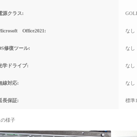
間が無駄と感じてし
もしれません）
電源クラス:
GOLD
のゲーミングPCも、
BTO専門店さんで購
icrosoft Office2021:
なし
ていただきます！
OS修復ツール:
なし
光学ドライブ:
なし
無線対応:
なし
延長保証:
標準
線の様子