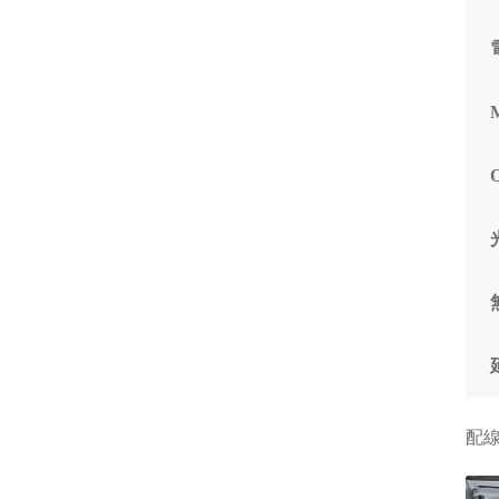
する時
まうか
また次
必ずPC
M
入させ
配