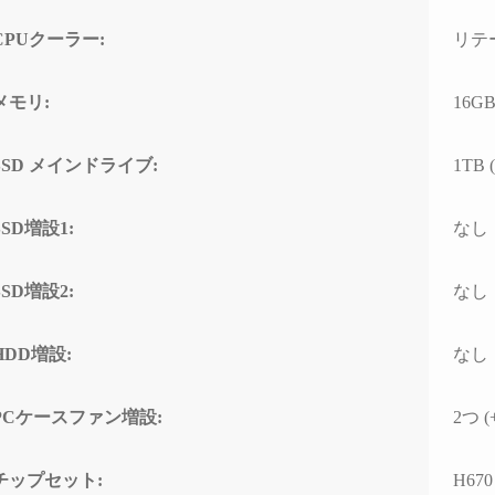
量には脱帽するばか
なく、購入後のサポートま
た)
で重視される方には大変お
CPUクーラー:
リテ
すすめできます。
相談でもネットやAI
るより、わかりやす
メモリ:
16G
なアドバイスをいた
非常に助かりまし
SSD メインドライブ:
1TB (
意味で変態と言うアレ
笑)
SSD増設1:
なし
に何かトラブルがあ
助けてくれる安心感
SSD増設2:
なし
C購入を決断するうえ
も重要で価値のある
クではないでしょう
HDD増設:
なし
PCケースファン増設:
2つ (
で他のショップでPC
しようとは思えなく
しまいました。
チップセット:
H670 
で構成を検討・比較