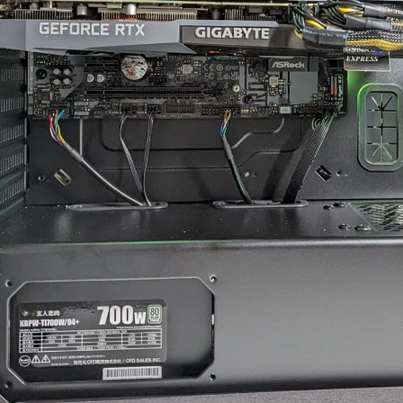
た。
案内していただきました。
ので
まで
りにAIやネットを駆
具体的には、正常に動作し
きま
色々と対処を試みま
ているUSBポートが
際の
改善せず、藁にもす
ASMedia製チップ経由であ
この
いで相談したところ
ること、症状が出ている
かな
異常が見られた際
10Gbps対応ポートがAMD
探し
ずは当店に相談くだ
CPU側のUSBコントローラ
れま
と仰っていただき、
ーに接続されている可能性
梱包
ロ意識の高さと責任
があることなど、マザーボ
れは
く感動しました！
ードの仕様やUSBコントロ
ト回
ーラーの違いまで踏み込ん
でき
発送から手元に戻る
で説明していただきまし
ンで
わずか1週間という神
た。
でした。
PC
また、外付けHDDケース側
とい
再現性、原因の特定
の仕様やメーカー見解、
す。
よるとは思います
USB規格の違い、5Gbpsと
周辺
理の過程で判明した
10Gbpsの帯域差、HDDの実
のア
な不具合があったに
効速度、ケーブル品質や相
にか
らず圧倒的なスピー
性の可能性まで、非常に専
せし