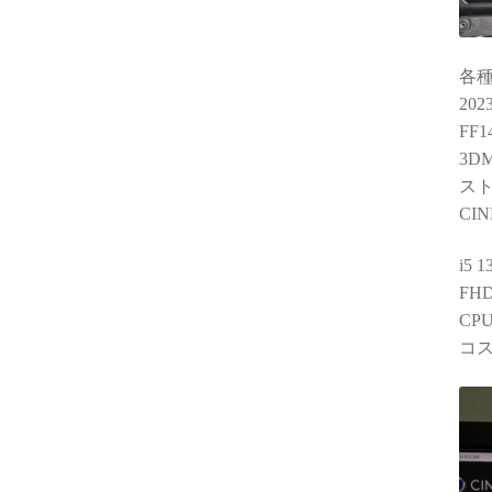
各
20
FF
3DM
スト
CIN
i5
F
CP
コ