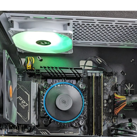
の評価枠じゃ足りな
購入後のアフターフォロー
ゲー
まで非常に丁寧で、安心し
いけ
らもずっと続いて欲
て相談できるショップ様で
ので
BTOショップです！
す。
とい
種類
読む
続きを読む
続き
年11月に購入、半年近
購入したPCについて、外付
スメ
問題なく快適に使用
けHDD接続時に特定のUSB
した
ネテル会長
チャロコテツ
2 か月 前
2 か月 前
いましたが、突然の
ポートでデータ転送がうま
くいかない症状があり相談
最初
Tランプ点灯で起動不
しましたが、単に「別のポ
ンプ
ートを使ってください」で
って
終わるのではなく、背面
いま
デンウィーク目前だ
USBポートごとの内部仕様
こあ
ともあり、連休中に
まで確認したうえで、原因
く写
使えない絶望的な気持
の切り分けを非常に詳しく
やす