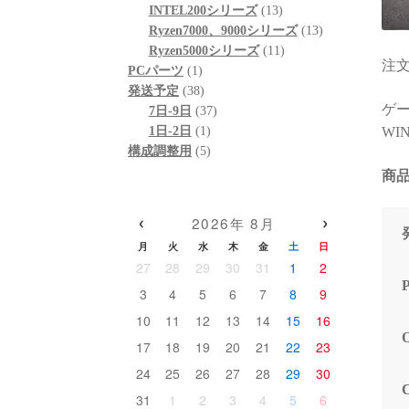
ド感で
個
品
商
13
の
INTEL200シリーズ
13
いただ
の
品
個
13
商
Ryzen7000、9000シリーズ
13
ありま
商
の
11
個
品
Ryzen5000シリーズ
11
注文
(こち
1
品
商
個
の
PCパーツ
1
依頼し
個
38
品
の
商
発送予定
38
のです
ゲーミ
の
個
37
商
品
7日-9日
37
した対
商
の
1
個
品
WIN
1日-2日
1
リティ
品
商
個
5
の
構成調整用
5
品
の
個
商
商品
高額な
商
の
品
こそ「
品
商
‹
›
なく、
2026年 8月
品
に本気
月
火
水
木
金
土
日
信頼で
27
28
29
30
31
1
2
だと改
3
4
5
6
7
8
9
確かな
10
11
12
13
14
15
16
添った
17
18
19
20
21
22
23
そのも
24
25
26
27
28
29
30
(購入
ら、提
31
1
2
3
4
5
6