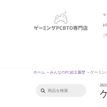
ナ
コ
マ
ビ
ン
ゲ
テ
お
ー
ン
ご
シ
ツ
ョ
へ
ン
ス
へ
キ
ス
ッ
キ
プ
ホーム
»
みんなのPC組立履歴
»
ゲーミングPC
ッ
プ
202
商
品
ゲ
検
索