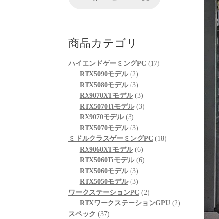
が、他の方のレビューを見
ちでし
る限りは良さそうです。
起動も問題なくでき、家族
自分な
も喜んでおります。
使して
商品カテゴリ
次回購入の際の比較ショッ
したが
プとして入りそうです。
がる思
17
ハイエンドゲーミングPC
17
「何か
2
個
RTX5090モデル
2
は、ま
個
3
の
RTX5080モデル
3
さい」
の
個
3
商
RX9070XTモデル
3
そのプ
商
の
個
3
品
RTX5070Tiモデル
3
感に深
3
品
商
の
個
RX9070モデル
3
個
品
3
商
の
RTX5070モデル
3
修理の
の
個
品
商
18
ミドルクラスゲーミングPC
18
まで、
商
の
6
品
個
RX9060XTモデル
6
速対応
品
商
個
6
の
RTX5060Tiモデル
6
品
3
の
個
商
RTX5060モデル
3
症状や
個
3
商
の
品
RTX5050モデル
3
次第に
の
個
品
商
2
が、修
ワークステーションPC
2
二次的
商
の
品
個
2
RTXワークステーションGPU
2
も関わ
37
品
商
の
個
スペック
37