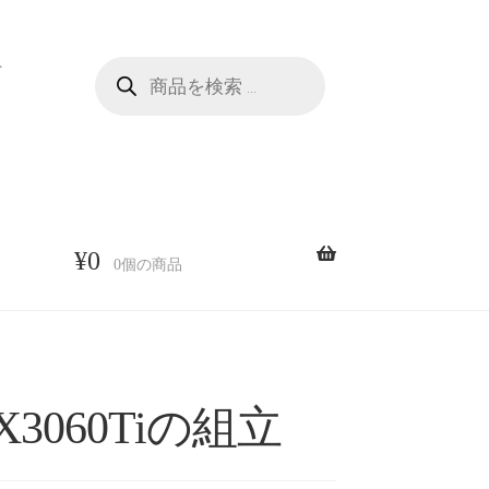
商
せ
品
検
索
¥
0
0個の商品
TX3060Tiの組立