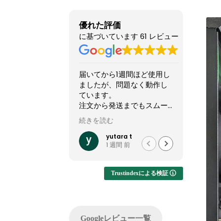
優れた評価
に基づいています 61 レビュー
ら1週間ほど使用し
他のショップより安いので
星5つ
、問題なく動作し
怪しい店なのか？と躊躇し
い！
。
てましたが、ここのサイト
これか
発送までもスムー
やXで組んだPCの画像を投
しいPC
。
稿してるのを見て、思い切
む
続きを読む
続きを
って買ってみました。
2025
難しいカスタマイ
結果1週間でちゃんと届きま
く何も
utara t
れいれい
 週間 前
1 か月 前
でき、大変有難か
した。初見だと怪しさ全開
できて
。
ですが安心して良いかと思
故障。
います。サイト内で自分が
(BOO
Trustindexによる検証
注文したPCの完成後を載せ
可)
てくれるのでそこも安心で
した。
ゴール
問い合わせ等はしてないの
ったこ
Googleレビュー一覧
でサポートは分かりません
PCが