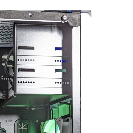
ムが快適にプレイした
去年の12月初旬に購入。
他
ど機械には詳しくない
て
本人に聞いてみよう！
GPUはRTX5060の比較的安
高
うことでAIにゲームの
価な構成のPC購入ですが当
マ
と予算を伝えたらオス
方、初めてのゲーミングPC
な
を読む
続きを読む
続
されたこちらで買いま
でした。
G
。
HP内がとてもシンプルな作
ァ
ねこです
道明寺エルアート
3 か月 前
4 か月 前
りになっているので若干の
れ
にサイトを見た時はシ
怪しさを感じてしまいまし
好
ル過ぎてリンクが間違
たが…笑
さ
いるのかと思ってしま
他の方の丁寧で評価の高い
ル
したが、種類はそこそ
レビューなども購入のきっ
用
りパーツも分かりやす
かけの一つになりました。
け
真と説明があって選び
き
いです。目移りしない
製品に関しても購入して４
た