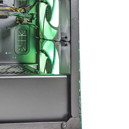
買うつもりのないもの
ヶ月弱経ちますが不具合や
買ってしまう現象もお
故障は一切なく快適に動
不
せん。組立履歴から実
作、使用できています！
問
数値が見られるので、
信
組み合わせでも大丈夫
選ぶ際の価格や性能の基準
ム
と思ったらそちらから
などが分かりやすく明記さ
今
てみるのもいいかもし
れているので選ぶうえでの
で
せん。
参考にもしやすかったで
で不
は丁寧でPCには傷や汚
す！
設
一切ありません。ネッ
また、気になる点などはLINE
れ
線があればすぐに使用
での連絡が可能なので個別
ど
たのでゲームにログイ
での相談も受け付けてくれ
た
きて助かりました。
ます！
フ
本体だけを買い替えたい
こちらでのリピ買いやアッ
い
う人にはオススメで
プグレードされてる方も多
た
設置やセットアップ、
いみたいなので私も次回も
き
パーツの購入、電話で
こちらで購入しようと思っ
次
フターサービスなどと
ています
ち
く一から十までおまか
と
たい人には向かないと
総合的にとても満足できる