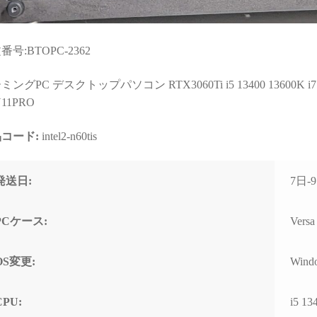
連休に間に合わせて
門的かつ分かりやすく整理
思い
いたことに感謝しか
していただきました。結果
今後
せん。
として、PC本体の故障では
あれ
番号:BTOPC-2362
らから急いで欲しいと
なく、特定の外付けHDDケ
した
たわけではなかった
ースとUSBポートの組み合
が、顧客の心境を察
わせによる相性の可能性が
ングPC デスクトップパソコン RTX3060Ti i5 13400 13600K i7 1
応力、そのホスピタ
高いことが分かり、安心し
11PRO
の高さにも感動)
て使用を続けられるように
なりました。
コード:
intel2-n60tis
ゲーミングPCだから
売って終わり」では
こちらの質問に対しても毎
トラブルで困った時
回丁寧に返信してくださ
発送日:
7日
で寄り添ってくれて
り、必要に応じてメーカー
きるお店で買うべき
確認の進め方や追加で確認
めて痛感しました。
すべき内容まで案内してい
PCケース:
Vers
ただけました。購入後のト
技術力と顧客に寄り
ラブル相談にも真摯に対応
姿勢は、まさにプロ
してくださる、非常に信頼
OS変更:
Wind
のです。
できるショップ様です。
時の構成相談の段階か
CPU:
i5 13
案の引き出しの多さ
PC本体の構成・価格だけで