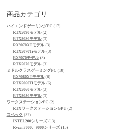
商品カテゴリ
17
ハイエンドゲーミングPC
17
2
個
RTX5090モデル
2
個
3
の
RTX5080モデル
3
の
個
3
商
RX9070XTモデル
3
商
の
個
3
品
RTX5070Tiモデル
3
3
品
商
の
個
RX9070モデル
3
個
品
3
商
の
RTX5070モデル
3
の
個
品
商
18
ミドルクラスゲーミングPC
18
商
の
6
品
個
RX9060XTモデル
6
品
商
個
6
の
RTX5060Tiモデル
6
品
3
の
個
商
RTX5060モデル
3
個
3
商
の
品
RTX5050モデル
3
の
個
品
商
2
ワークステーションPC
2
商
の
品
個
2
RTXワークステーションGPU
2
37
品
商
の
個
スペック
37
個
品
商
13
の
INTEL200シリーズ
13
の
品
個
13
商
Ryzen7000、9000シリーズ
13