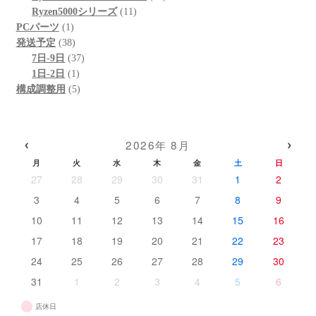
商
の
11
個
品
Ryzen5000シリーズ
11
1
品
商
個
の
PCパーツ
1
個
38
品
の
商
発送予定
38
の
個
37
商
品
7日-9日
37
商
の
1
個
品
1日-2日
1
品
商
個
5
の
構成調整用
5
品
の
個
商
商
の
品
品
商
‹
›
2026年 8月
品
月
火
水
木
金
土
日
27
28
29
30
31
1
2
3
4
5
6
7
8
9
10
11
12
13
14
15
16
17
18
19
20
21
22
23
24
25
26
27
28
29
30
31
1
2
3
4
5
6
店休日