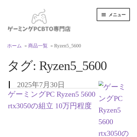
ナ
コ
メニュー
ビ
ン
ゲ
テ
ー
ン
カテゴリ一覧
シ
ツ
ホーム
»
商品一覧
»
Ryzen5_5600
ョ
へ
マイアカウント
ン
ス
タグ:
Ryzen5_5600
へ
キ
ス
ッ
支払い
キ
プ
2025年7月30日
ッ
お買い物カゴ
ゲーミングPC Ryzen5 5600
プ
rtx3050の組立 10万円程度
お買い物ガイド
LINEでお問い合わせ