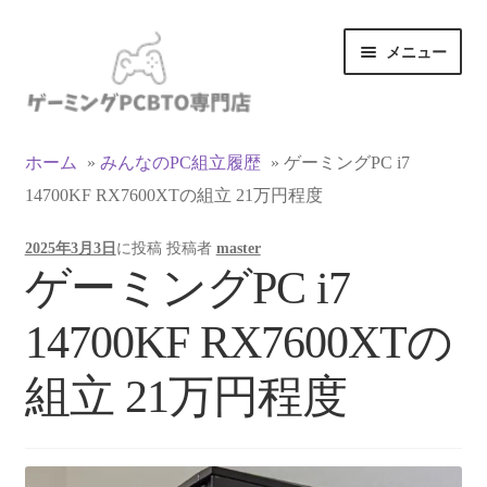
ナ
コ
メニュー
ビ
ン
ゲ
テ
ー
ン
カテゴリ一覧
シ
ツ
ホーム
»
みんなのPC組立履歴
»
ゲーミングPC i7
ョ
へ
14700KF RX7600XTの組立 21万円程度
マイアカウント
ン
ス
へ
キ
2025年3月3日
に投稿
投稿者
master
ス
ッ
支払い
ゲーミングPC i7
キ
プ
ッ
お買い物カゴ
14700KF RX7600XTの
プ
お買い物ガイド
組立 21万円程度
LINEでお問い合わせ