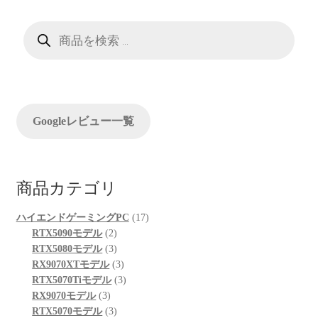
ゲ
ー
商
品
検
シ
索
ョ
ン
Googleレビュー一覧
商品カテゴリ
17
ハイエンドゲーミングPC
17
2
個
RTX5090モデル
2
個
3
の
RTX5080モデル
3
の
個
3
商
RX9070XTモデル
3
商
の
個
3
品
RTX5070Tiモデル
3
3
品
商
の
個
RX9070モデル
3
個
品
3
商
の
RTX5070モデル
3