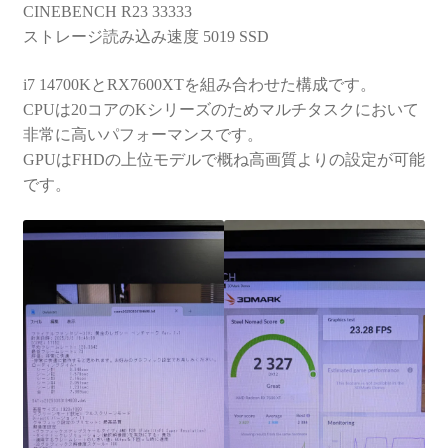
CINEBENCH R23 33333
ストレージ読み込み速度 5019 SSD
i7 14700KとRX7600XTを組み合わせた構成です。
CPUは20コアのKシリーズのためマルチタスクにおいて
非常に高いパフォーマンスです。
GPUはFHDの上位モデルで概ね高画質よりの設定が可能
です。