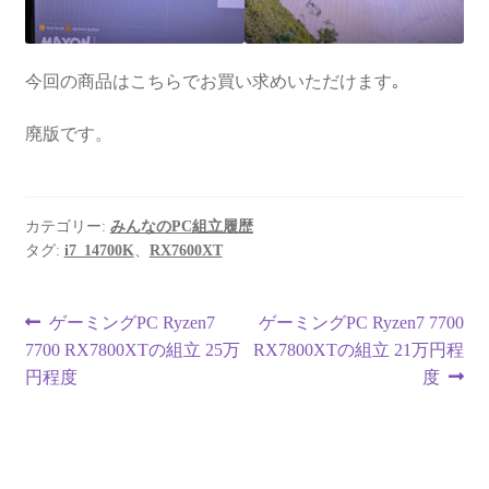
今回の商品はこちらでお買い求めいただけます｡
廃版です。
カテゴリー:
みんなのPC組立履歴
タグ:
i7_14700K
、
RX7600XT
投
前
次
ゲーミングPC Ryzen7
ゲーミングPC Ryzen7 7700
の
の
7700 RX7800XTの組立 25万
RX7800XTの組立 21万円程
稿
投
投
円程度
度
ナ
稿:
稿:
ビ