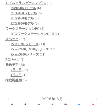
の
個
品
商
18
ミドルクラスゲーミングPC
18
商
の
6
品
個
RX9060XTモデル
6
品
商
個
6
の
RTX5060Tiモデル
6
品
3
の
個
商
RTX5060モデル
3
個
3
商
の
品
RTX5050モデル
3
の
個
品
商
2
ワークステーションPC
2
商
の
品
個
2
RTXワークステーションGPU
2
37
品
商
の
個
スペック
37
個
品
商
13
の
INTEL200シリーズ
13
の
品
個
13
商
Ryzen7000、9000シリーズ
13
商
の
11
個
品
Ryzen5000シリーズ
11
1
品
商
個
の
PCパーツ
1
個
38
品
の
商
発送予定
38
の
個
37
商
品
7日-9日
37
商
の
1
個
品
1日-2日
1
品
商
個
5
の
構成調整用
5
品
の
個
商
商
の
品
品
商
‹
›
2026年 8月
品
月
火
水
木
金
土
日