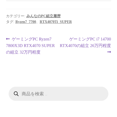
カテゴリー:
みんなのPC組立履歴
タグ:
Ryzen7_7700
、
RTX4070Ti_SUPER
投
前
次
ゲーミングPC Ryzen7
ゲーミングPC i7 14700
の
の
7800X3D RTX4070 SUPER
RTX4070の組立 26万円程度
稿
投
投
の組立 32万円程度
ナ
稿:
稿:
ビ
ゲ
ー
商
品
検
シ
索
ョ