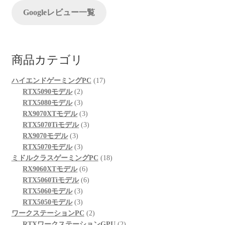
ン
Googleレビュー一覧
商品カテゴリ
17
ハイエンドゲーミングPC
17
2
個
RTX5090モデル
2
個
3
の
RTX5080モデル
3
の
個
3
商
RX9070XTモデル
3
商
の
個
3
品
RTX5070Tiモデル
3
3
品
商
の
個
RX9070モデル
3
個
品
3
商
の
RTX5070モデル
3
の
個
品
商
18
ミドルクラスゲーミングPC
18
商
の
6
品
個
RX9060XTモデル
6
品
商
個
6
の
RTX5060Tiモデル
6
品
3
の
個
商
RTX5060モデル
3
個
3
商
の
品
RTX5050モデル
3
の
個
品
商
2
ワークステーションPC
2
商
の
品
個
2
RTXワークステーションGPU
2