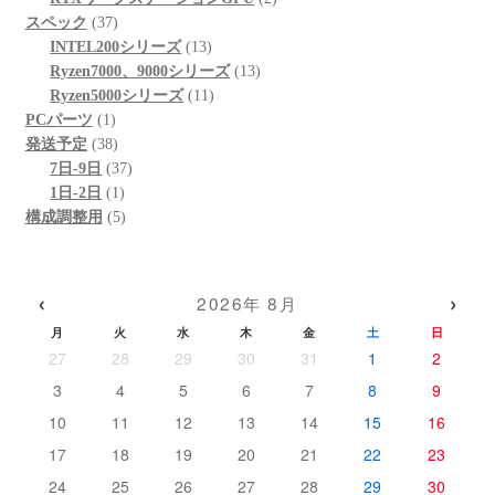
37
品
商
の
個
スペック
37
個
品
商
13
の
INTEL200シリーズ
13
の
品
個
13
商
Ryzen7000、9000シリーズ
13
商
の
11
個
品
Ryzen5000シリーズ
11
1
品
商
個
の
PCパーツ
1
個
38
品
の
商
発送予定
38
の
個
37
商
品
7日-9日
37
商
の
1
個
品
1日-2日
1
品
商
個
5
の
構成調整用
5
品
の
個
商
商
の
品
品
商
‹
›
2026年 8月
品
月
火
水
木
金
土
日
27
28
29
30
31
1
2
3
4
5
6
7
8
9
10
11
12
13
14
15
16
17
18
19
20
21
22
23
24
25
26
27
28
29
30