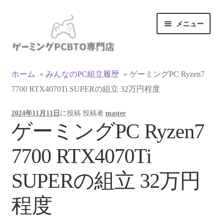
ナ
コ
メニュー
ビ
ン
ゲ
テ
ー
ン
カテゴリ一覧
シ
ツ
ホーム
»
みんなのPC組立履歴
»
ゲーミングPC Ryzen7
ョ
へ
7700 RTX4070Ti SUPERの組立 32万円程度
マイアカウント
ン
ス
へ
キ
2024年11月11日
に投稿
投稿者
master
ス
ッ
支払い
ゲーミングPC Ryzen7
キ
プ
ッ
お買い物カゴ
7700 RTX4070Ti
プ
お買い物ガイド
SUPERの組立 32万円
LINEでお問い合わせ
程度