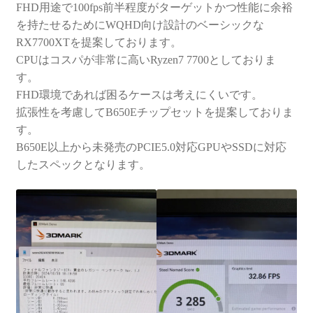
FHD用途で100fps前半程度がターゲットかつ性能に余裕
を持たせるためにWQHD向け設計のベーシックな
RX7700XTを提案しております。
CPUはコスパが非常に高いRyzen7 7700としておりま
す。
FHD環境であれば困るケースは考えにくいです。
拡張性を考慮してB650Eチップセットを提案しておりま
す。
B650E以上から未発売のPCIE5.0対応GPUやSSDに対応
したスペックとなります。