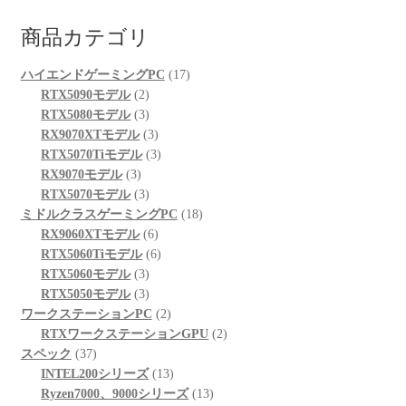
商品カテゴリ
17
ハイエンドゲーミングPC
17
2
個
RTX5090モデル
2
個
3
の
RTX5080モデル
3
の
個
3
商
RX9070XTモデル
3
商
の
個
3
品
RTX5070Tiモデル
3
3
品
商
の
個
RX9070モデル
3
個
品
3
商
の
RTX5070モデル
3
の
個
品
商
18
ミドルクラスゲーミングPC
18
商
の
6
品
個
RX9060XTモデル
6
品
商
個
6
の
RTX5060Tiモデル
6
品
3
の
個
商
RTX5060モデル
3
個
3
商
の
品
RTX5050モデル
3
の
個
品
商
2
ワークステーションPC
2
商
の
品
個
2
RTXワークステーションGPU
2
37
品
商
の
個
スペック
37
個
品
商
13
の
INTEL200シリーズ
13
の
品
個
13
商
Ryzen7000、9000シリーズ
13