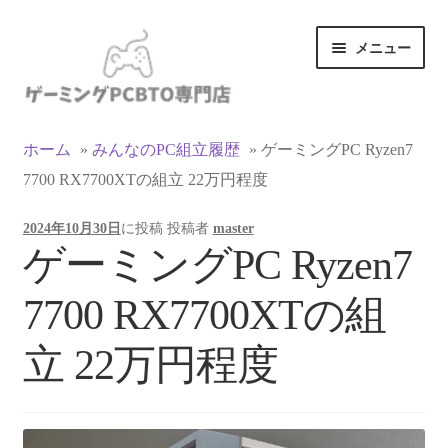
ナ
コ
メニュー
ビ
ン
ゲ
テ
ー
ン
カテゴリ一覧
シ
ツ
ホーム
»
みんなのPC組立履歴
»
ゲーミングPC Ryzen7
ョ
へ
7700 RX7700XTの組立 22万円程度
マイアカウント
ン
ス
へ
キ
2024年10月30日
に投稿
投稿者
master
ス
ッ
支払い
ゲーミングPC Ryzen7
キ
プ
ッ
お買い物カゴ
7700 RX7700XTの組
プ
お買い物ガイド
立 22万円程度
LINEでお問い合わせ