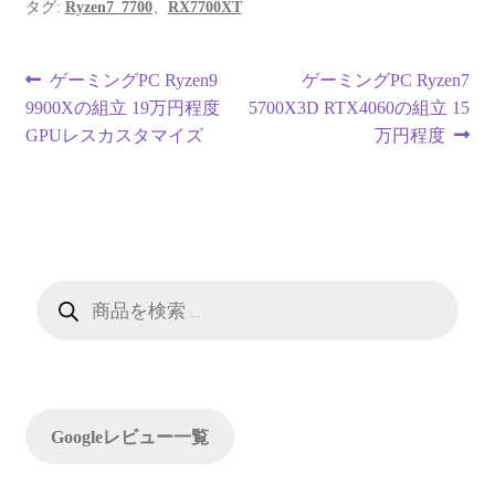
タグ:
Ryzen7_7700
、
RX7700XT
投
前
次
ゲーミングPC Ryzen9
ゲーミングPC Ryzen7
の
の
9900Xの組立 19万円程度
5700X3D RTX4060の組立 15
稿
投
投
GPUレスカスタマイズ
万円程度
ナ
稿:
稿:
ビ
ゲ
ー
商
品
検
シ
索
ョ
ン
Googleレビュー一覧