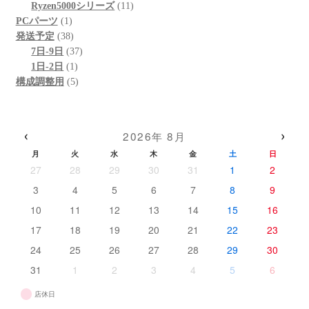
商
の
11
個
品
Ryzen5000シリーズ
11
1
品
商
個
の
PCパーツ
1
個
38
品
の
商
発送予定
38
の
個
37
商
品
7日-9日
37
商
の
1
個
品
1日-2日
1
品
商
個
5
の
構成調整用
5
品
の
個
商
商
の
品
品
商
‹
›
2026年 8月
品
月
火
水
木
金
土
日
27
28
29
30
31
1
2
3
4
5
6
7
8
9
10
11
12
13
14
15
16
17
18
19
20
21
22
23
24
25
26
27
28
29
30
31
1
2
3
4
5
6
店休日