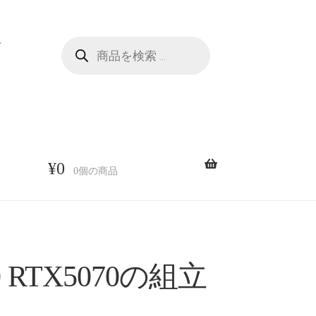
商
せ
品
検
索
¥
0
0個の商品
0 RTX5070の組立