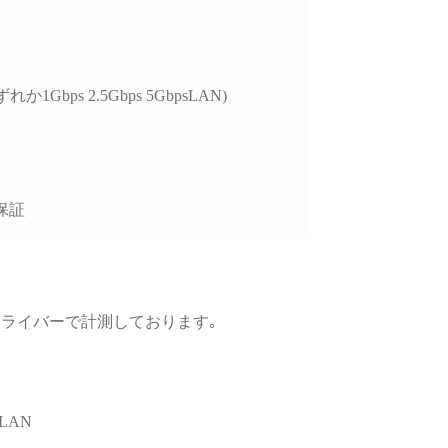
、購入後のサポートま
視される方には大変お
めできます。
れか1Gbps 2.5Gbps 5GbpsLAN)
保証
､GPUドライバーで計測しております｡
LAN