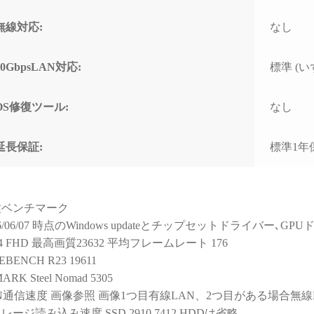
と知識量には脱帽するばか
なく
りでした)
で重
無線対応:
なし
すす
些細な相談でもネットやAI
で調べるより、わかりやす
10GbpsLAN対応:
標準 (いず
く的確なアドバイスをいた
だけて非常に助かりまし
た！
OS修復ツール:
なし
(良い意味で変態と言うアレ
です！笑)
延長保証:
標準1年
購入後に何かトラブルがあ
っても助けてくれる安心感
は、PC購入を決断するうえ
で、最も重要で価値のある
種ベンチマーク
スペックではないでしょう
26/06/07 時点のWindows updateとチップセットドライバー
か。
14 FHD 最高画質23632 平均フレームレート 176
EBENCH R23 19611
おかげで他のショップでPC
ARK Steel Nomad 5305
を購入しようとは思えなく
N通信速度 画像参照 画像1つ目有線LAN、2つ目がある場合無線
なってしまいました。
（他店で構成を検討・比較
レージ読み込み速度 SSD 2910 7412 HDDは省略