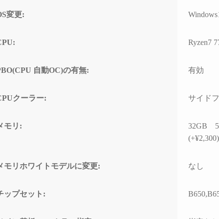
の方のレビューを見
ちでした。
案内
OS変更:
Windows
は良さそうです。
問題なくでき、家族
自分なりにAIやネットを駆
具体
でおります。
使して色々と対処を試みま
ている
CPU:
Ryzen7 7
入の際の比較ショッ
したが改善せず、藁にもす
ASM
て入りそうです。
がる思いで相談したところ
るこ
「何か異常が見られた際
10G
PBO(CPU 自動OC)の有無:
有効
は、まずは当店に相談くだ
CPU
さい」と仰っていただき、
ーに
CPUクーラー:
サイドフロー
そのプロ意識の高さと責任
があ
感に深く感動しました！
ードの
ーラ
メモリ:
32GB 5
修理の発送から手元に戻る
で説
(+¥2,300
まで、わずか1週間という神
た。
速対応でした。
また、
メモリホワイトモデルに変更:
なし
症状や再現性、原因の特定
の仕
次第によるとは思います
USB
が、修理の過程で判明した
10G
チップセット:
B650,B65
二次的な不具合があったに
効速
も関わらず圧倒的なスピー
性の