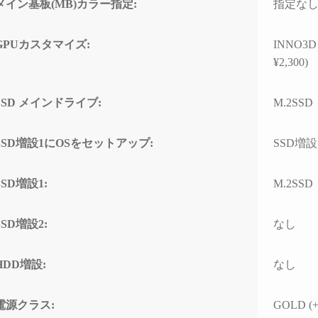
メイン基板(MB)カラー指定:
指定な
ド感で連休に間に合わせて
門的
いただいたことに感謝しか
して
ありません。
とし
GPUカスタマイズ:
INNO3D 
(こちらから急いで欲しいと
なく、
¥2,300)
依頼したわけではなかった
ースと
のですが、顧客の心境を察
わせ
した対応力、そのホスピタ
高い
SSD メインドライブ:
M.2SSD
リティの高さにも感動)
て使
なり
高額なゲーミングPCだから
SSD増設1にOSをセットアップ:
SSD増
こそ「売って終わり」では
こち
なく、トラブルで困った時
回丁
SSD増設1:
M.2SSD
に本気で寄り添ってくれて
り、
信頼できるお店で買うべき
確認
だと改めて痛感しました。
すべ
SSD増設2:
なし
ただ
確かな技術力と顧客に寄り
ラブ
添った姿勢は、まさにプロ
して
HDD増設:
なし
そのものです。
でき
(購入時の構成相談の段階か
ら、提案の引き出しの多さ
PC
電源クラス:
GOLD (+