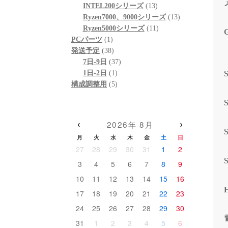
個
品
商
13
の
INTEL200シリーズ
13
の
品
個
13
商
Ryzen7000、9000シリーズ
13
商
の
11
個
品
Ryzen5000シリーズ
11
1
品
商
個
の
PCパーツ
1
個
38
品
の
商
発送予定
38
の
個
37
商
品
7日-9日
37
商
の
1
個
品
1日-2日
1
品
商
個
5
の
構成調整用
5
品
の
個
商
商
の
品
品
商
‹
›
2026年 8月
品
月
火
水
木
金
土
日
27
28
29
30
31
1
2
3
4
5
6
7
8
9
10
11
12
13
14
15
16
17
18
19
20
21
22
23
24
25
26
27
28
29
30
31
1
2
3
4
5
6