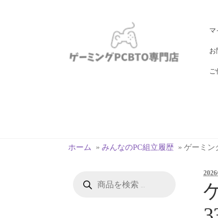
ナ
コ
マ
ビ
ン
ゲ
テ
お
ー
ン
ご
シ
ツ
ョ
へ
ン
ス
へ
キ
ス
ッ
キ
プ
ホーム
»
みんなのPC組立履歴
»
ゲーミングP
ッ
プ
202
商
品
ゲ
検
索