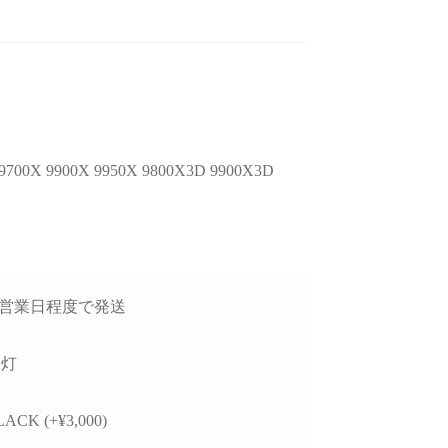
後のアフターフォロー
ゲームが快適にプレイした
去年
非常に丁寧で、安心し
いけど機械には詳しくない
X 9900X 9950X 9800X3D 9900X3D
談できるショップ様で
ので本人に聞いてみよう！
GP
ということでAIにゲームの
価
種類と予算を伝えたらオス
方
読む
続きを読む
続
したPCについて、外付
スメされたこちらで買いま
で
D接続時に特定のUSB
した。
H
チャロコテツ
ねこです
2 か月 前
2 か月 前
トでデータ転送がうま
り
3日営業日程度で発送
かない症状があり相談
最初にサイトを見た時はシ
怪
したが、単に「別のポ
ンプル過ぎてリンクが間違
たが
を使ってください」で
っているのかと思ってしま
他
消灯
るのではなく、背面
いましたが、種類はそこそ
レ
ポートごとの内部仕様
こありパーツも分かりやす
か
ACK (+¥3,000)
確認したうえで、原因
く写真と説明があって選び
り分けを非常に詳しく
やすいです。目移りしない
製