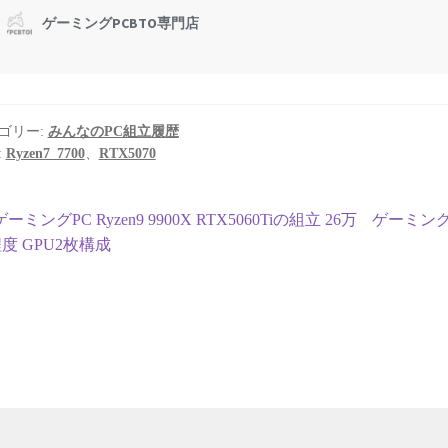
ゴリー:
みんなのPC組立履歴
:
Ryzen7_7700
、
RTX5070
投
前
次
ゲーミングPC Ryzen9 9900X RTX5060Tiの組立 26万
ゲーミングPC
の
の
度 GPU2枚構成
稿
投
投
ナ
稿:
稿:
ビ
ゲ
ー