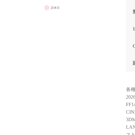
店休日
各
20
FF
CIN
3DM
LA
スト