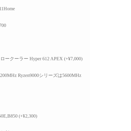
していただきました。
ので買うつもりのないもの
ヶ
11Home
まで買ってしまう現象もお
故
的には、正常に動作し
きません。組立履歴から実
作
USBポートが
際の数値が見られるので、
700
edia製チップ経由であ
この組み合わせでも大丈夫
選
と、症状が出ている
かなと思ったらそちらから
な
bps対応ポートがAMD
探してみるのもいいかもし
れ
側のUSBコントローラ
れません。
参
接続されている可能性
梱包は丁寧でPCには傷や汚
す
クーラー Hyper 612 APEX (+¥7,000)
ることなど、マザーボ
れは一切ありません。ネッ
また
仕様やUSBコントロ
ト回線があればすぐに使用
で
ーの違いまで踏み込ん
できたのでゲームにログイ
で
200MHz Ryzen9000シリーズは5600MHz
明していただきまし
ンできて助かりました。
ま
)
PC本体だけを買い替えたい
こ
外付けHDDケース側
という人にはオススメで
プ
様やメーカー見解、
す。設置やセットアップ、
い
規格の違い、5Gbpsと
周辺パーツの購入、電話で
こ
bpsの帯域差、HDDの実
のアフターサービスなどと
て
0E,B850 (+¥2,300)
度、ケーブル品質や相
にかく一から十までおまか
可能性まで、非常に専
せしたい人には向かないと
総