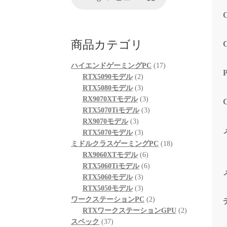
が、他
る限り
起動も
も喜ん
商品カテゴリ
次回購
プとし
17
ハイエンドゲーミングPC
17
2
個
RTX5090モデル
2
個
3
の
RTX5080モデル
3
の
個
3
商
RX9070XTモデル
3
商
の
個
3
品
RTX5070Tiモデル
3
3
品
商
の
個
RX9070モデル
3
個
品
3
商
の
RTX5070モデル
3
の
個
品
商
18
ミドルクラスゲーミングPC
18
商
の
6
品
個
RX9060XTモデル
6
品
商
個
6
の
RTX5060Tiモデル
6
品
3
の
個
商
RTX5060モデル
3
個
3
商
の
品
RTX5050モデル
3
の
個
品
商
2
ワークステーションPC
2
商
の
品
個
2
RTXワークステーションGPU
2
37
品
商
の
個
スペック
37