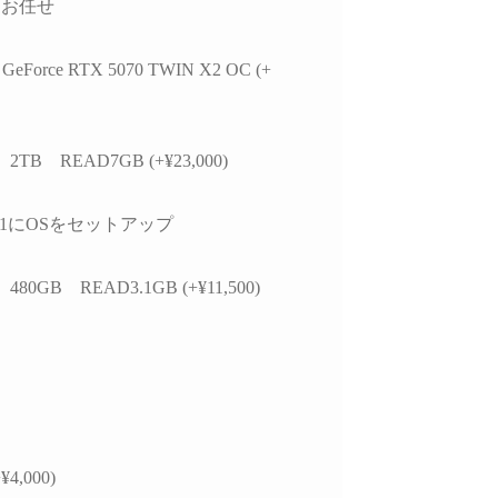
しお任せ
かつ分かりやすく整理
思います。
お
いただきました。結果
今後また買い換えることが
て、PC本体の故障では
あればこちらのお店を利用
GeForce RTX 5070 TWIN X2 OC (+
特定の外付けHDDケ
したいです。
USBポートの組み合
による相性の可能性が
ことが分かり、安心し
 2TB READ7GB (+¥23,000)
用を続けられるように
ました。
設1にOSをセットアップ
らの質問に対しても毎
寧に返信してくださ
 480GB READ3.1GB (+¥11,500)
必要に応じてメーカー
の進め方や追加で確認
き内容まで案内してい
けました。購入後のト
ル相談にも真摯に対応
くださる、非常に信頼
るショップ様です。
本体の構成・価格だけで
¥4,000)