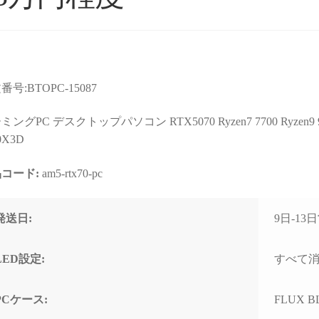
番号:BTOPC-15087
ョップより安いので
星5つの評価枠じゃ足りな
購入
店なのか？と躊躇し
い！
まで
ングPC デスクトップパソコン RTX5070 Ryzen7 7700 Ryzen9 9700
たが、ここのサイト
これからもずっと続いて欲
て相
0X3D
んだPCの画像を投
しいPCBTOショップです！
す。
るのを見て、思い切
コード:
am5-rtx70-pc
む
続きを読む
続きを
ってみました。
2025年11月に購入、半年近
購入
週間でちゃんと届きま
く何も問題なく快適に使用
けHD
れいれい
ネテル会長
1 か月 前
2 か月 前
初見だと怪しさ全開
できていましたが、突然の
ポー
発送日:
9日-1
安心して良いかと思
故障。
くい
。サイト内で自分が
(BOOTランプ点灯で起動不
しま
たPCの完成後を載せ
可)
ート
LED設定:
すべて
るのでそこも安心で
終わ
ゴールデンウィーク目前だ
USB
PCケース:
FLUX BL
わせ等はしてないの
ったこともあり、連休中に
まで
ートは分かりません
PCが使えない絶望的な気持
の切