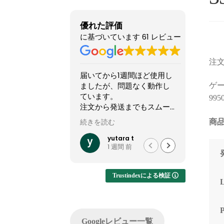
優れた評価
に基づいています 61 レビュー
注文
届いてから1週間ほど使用し
他のシ
ましたが、問題なく動作し
怪しい
ゲーミ
ています。
てまし
995
注文から発送までもスムー
やXで組
ズでした。
稿して
商品
続きを読む
続きを読
って買
他社では難しいカスタマイ
結果1
yutara t
1 週間 前
ズが実現でき、大変有難か
した。
ったです。
ですが
います
Trustindexによる検証
注文し
てくれ
した。
問い合
Googleレビュー一覧
でサポ