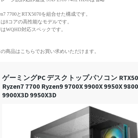
する時間が無駄と感じてし
まうかもしれません）
zen7 7700とRTX5070を組合せた構成です。
Uは8コアの高性能なモデルです。
また次のゲーミングPCも、
UはWQHD対応スペックです。
必ずPCBTO専門店さんで購
入させていただきます！
回の商品はこちらでお買い求めいただけます。