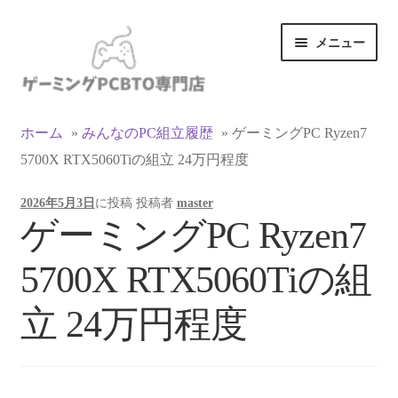
ナ
コ
メニュー
ビ
ン
ゲ
テ
ー
ン
カテゴリ一覧
シ
ツ
ホーム
»
みんなのPC組立履歴
»
ゲーミングPC Ryzen7
ョ
へ
5700X RTX5060Tiの組立 24万円程度
マイアカウント
ン
ス
へ
キ
2026年5月3日
に投稿
投稿者
master
ス
ッ
支払い
ゲーミングPC Ryzen7
キ
プ
ッ
お買い物カゴ
5700X RTX5060Tiの組
プ
お買い物ガイド
立 24万円程度
LINEでお問い合わせ