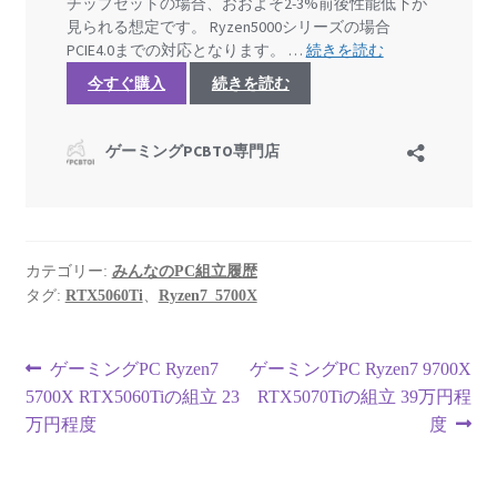
カテゴリー:
みんなのPC組立履歴
タグ:
RTX5060Ti
、
Ryzen7_5700X
投
前
次
ゲーミングPC Ryzen7
ゲーミングPC Ryzen7 9700X
の
の
5700X RTX5060Tiの組立 23
RTX5070Tiの組立 39万円程
稿
投
投
万円程度
度
ナ
稿:
稿: