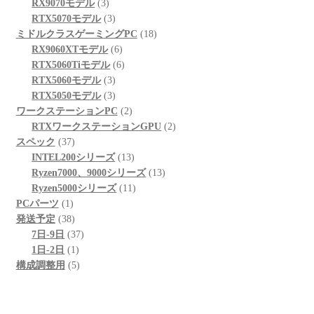
3
品
商
の
個
RX9070モデル
3
個
品
3
商
の
RTX5070モデル
3
の
個
品
商
18
ミドルクラスゲーミングPC
18
商
の
6
品
個
RX9060XTモデル
6
品
商
個
6
の
RTX5060Tiモデル
6
品
3
の
個
商
RTX5060モデル
3
個
3
商
の
品
RTX5050モデル
3
の
個
品
商
2
ワークステーションPC
2
商
の
品
個
2
RTXワークステーションGPU
2
37
品
商
の
個
スペック
37
個
品
商
13
の
INTEL200シリーズ
13
の
品
個
13
商
Ryzen7000、9000シリーズ
13
商
の
11
個
品
Ryzen5000シリーズ
11
1
品
商
個
の
PCパーツ
1
個
38
品
の
商
発送予定
38
の
個
37
商
品
7日-9日
37
商
の
1
個
品
1日-2日
1
品
商
個
5
の
構成調整用
5
品
の
個
商
商
の
品
品
商