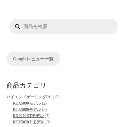
ビ
ゲ
ー
商
品
検
シ
索
ョ
ン
Googleレビュー一覧
商品カテゴリ
17
ハイエンドゲーミングPC
17
2
個
RTX5090モデル
2
個
3
の
RTX5080モデル
3
の
個
3
商
RX9070XTモデル
3
商
の
個
3
品
RTX5070Tiモデル
3