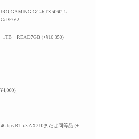
かつ分かりやすく整理
思います。
お
いただきました。結果
今後また買い換えることが
RO GAMING GG-RTX5060Ti-
て、PC本体の故障では
あればこちらのお店を利用
C/DF/V2
特定の外付けHDDケ
したいです。
USBポートの組み合
による相性の可能性が
 1TB READ7GB (+¥10,350)
ことが分かり、安心し
用を続けられるように
ました。
らの質問に対しても毎
寧に返信してくださ
必要に応じてメーカー
の進め方や追加で確認
¥4,000)
き内容まで案内してい
けました。購入後のト
ル相談にも真摯に対応
くださる、非常に信頼
るショップ様です。
 2.4Gbps BT5.3 AX210または同等品 (+
本体の構成・価格だけで