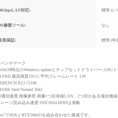
と知識量には脱帽するばか
なく
りでした)
で重
10GbpsLAN対応:
標準 (いず
すす
些細な相談でもネットやAI
で調べるより、わかりやす
OS修復ツール:
なし
く的確なアドバイスをいた
だけて非常に助かりまし
た！
延長保証:
標準1年
(良い意味で変態と言うアレ
です！笑)
購入後に何かトラブルがあ
種ベンチマーク
っても助けてくれる安心感
26/04/29時点のWindows updateとチップセットドライバー､
は、PC購入を決断するうえ
14 FHD 最高画質19111 平均フレームレート 139
で、最も重要で価値のある
EBENCH R23 15106
スペックではないでしょう
か。
ARK Steel Nomad 3642
N通信速度 画像参照 画像1つ目有線LAN、2つ目がある場合無線
おかげで他のショップでPC
レージ読み込み速度 SSD 6924 HDDは省略
を購入しようとは思えなく
なってしまいました。
zen7 5700XとRTX5060Tiを組み合わせた構成です。
（他店で構成を検討・比較