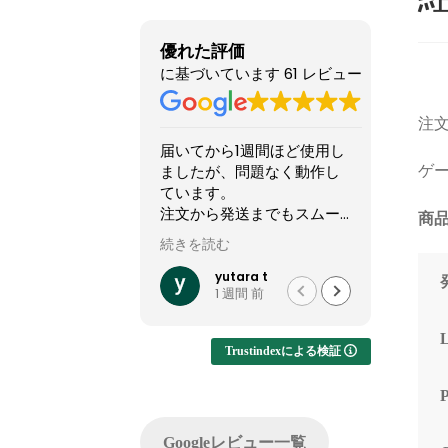
優れた評価
に基づいています 61 レビュー
注文
届いてから1週間ほど使用し
他のシ
ましたが、問題なく動作し
怪しい
ゲー
ています。
てまし
注文から発送までもスムー
やXで組
商品
ズでした。
稿して
続きを読む
続きを読
って買
他社では難しいカスタマイ
結果1
yutara t
1 週間 前
ズが実現でき、大変有難か
した。
ったです。
ですが
います
Trustindexによる検証
注文し
てくれ
した。
問い合
Googleレビュー一覧
でサポ