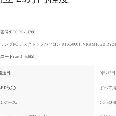
番号:BTOPC-14780
ョップより安いので
星5つの評価枠じゃ足りな
購入
店なのか？と躊躇し
い！
まで
ミングPC デスクトップパソコン RTX5060Ti VRAM16GB RYZEN
たが、ここのサイト
これからもずっと続いて欲
て相
んだPCの画像を投
しいPCBTOショップです！
す。
コード:
am4-rtx60ti-pc
るのを見て、思い切
む
続きを読む
続きを
ってみました。
2025年11月に購入、半年近
購入
週間でちゃんと届きま
く何も問題なく快適に使用
けHD
れいれい
ネテル会長
発送日:
9日-1
1 か月 前
2 か月 前
初見だと怪しさ全開
できていましたが、突然の
ポー
安心して良いかと思
故障。
くい
。サイト内で自分が
(BOOTランプ点灯で起動不
しま
LED設定:
すべて
たPCの完成後を載せ
可)
ート
るのでそこも安心で
終わ
PCケース:
CG530 
ゴールデンウィーク目前だ
USB
わせ等はしてないの
ったこともあり、連休中に
まで
ートは分かりません
PCが使えない絶望的な気持
の切