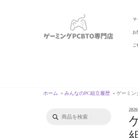
ナ
コ
マ
ビ
ン
ゲ
テ
お
ー
ン
ご
シ
ツ
ョ
へ
ン
ス
へ
キ
ス
ッ
キ
プ
ホーム
»
みんなのPC組立履歴
»
ゲーミングP
ッ
プ
202
商
品
ゲ
検
索