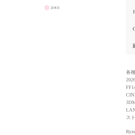
店休日
各
20
FF
CIN
3DM
LA
スト
Ry