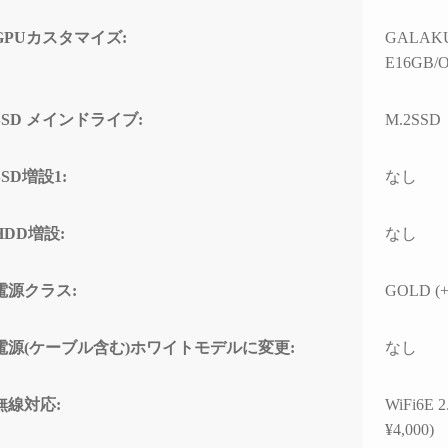
ド感で連休に間に合わせて
門的
いただいたことに感謝しか
して
GPUカスタマイズ:
GALAKU
ありません。
とし
E16GB/O
(こちらから急いで欲しいと
なく、
依頼したわけではなかった
ースと
のですが、顧客の心境を察
わせ
SSD メインドライブ:
M.2SSD
した対応力、そのホスピタ
高い
リティの高さにも感動)
て使
なり
SSD増設1:
なし
高額なゲーミングPCだから
こそ「売って終わり」では
こち
HDD増設:
なし
なく、トラブルで困った時
回丁
に本気で寄り添ってくれて
り、
信頼できるお店で買うべき
確認
電源クラス:
GOLD (+
だと改めて痛感しました。
すべ
ただ
確かな技術力と顧客に寄り
ラブ
電源(ケーブル含む)ホワイトモデルに変更:
なし
添った姿勢は、まさにプロ
して
そのものです。
でき
無線対応:
WiFi6E
(購入時の構成相談の段階か
ら、提案の引き出しの多さ
PC
¥4,000)