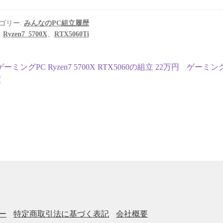
ゴリー:
みんなのPC組立履歴
:
Ryzen7_5700X
、
RTX5060Ti
投
前
次
ゲーミングPC Ryzen7 5700X RTX5060の組立 22万円
ゲーミングPC
の
の
度
稿
投
投
ナ
稿:
稿:
ビ
ゲ
ー
シ
ョ
ー
特定商取引法に基づく表記
会社概要
ン