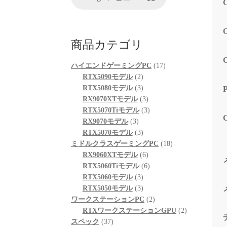
が、他
る限り
起動も
も喜ん
商品カテゴリ
次回購
プとし
17
ハイエンドゲーミングPC
17
2
個
RTX5090モデル
2
個
3
の
RTX5080モデル
3
の
個
3
商
RX9070XTモデル
3
商
の
個
3
品
RTX5070Tiモデル
3
3
品
商
の
個
RX9070モデル
3
個
品
3
商
の
RTX5070モデル
3
の
個
品
商
18
ミドルクラスゲーミングPC
18
商
の
6
品
個
RX9060XTモデル
6
品
商
個
6
の
RTX5060Tiモデル
6
品
3
の
個
商
RTX5060モデル
3
個
3
商
の
品
RTX5050モデル
3
の
個
品
商
2
ワークステーションPC
2
商
の
品
個
2
RTXワークステーションGPU
2
37
品
商
の
個
スペック
37