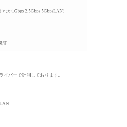
、購入後のサポートま
視される方には大変お
れか1Gbps 2.5Gbps 5GbpsLAN)
めできます。
保証
GPUドライバーで計測しております｡
LAN