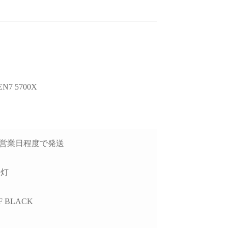
後のアフターフォロー
ゲームが快適にプレイした
去年
非常に丁寧で、安心し
いけど機械には詳しくない
7 5700X
談できるショップ様で
ので本人に聞いてみよう！
GP
ということでAIにゲームの
価
種類と予算を伝えたらオス
方
読む
続きを読む
続
したPCについて、外付
スメされたこちらで買いま
で
D接続時に特定のUSB
した。
H
チャロコテツ
ねこです
3日営業日程度で発送
2 か月 前
2 か月 前
トでデータ転送がうま
り
かない症状があり相談
最初にサイトを見た時はシ
怪
したが、単に「別のポ
ンプル過ぎてリンクが間違
たが
消灯
を使ってください」で
っているのかと思ってしま
他
るのではなく、背面
いましたが、種類はそこそ
レ
4F BLACK
ポートごとの内部仕様
こありパーツも分かりやす
か
確認したうえで、原因
く写真と説明があって選び
り分けを非常に詳しく
やすいです。目移りしない
製