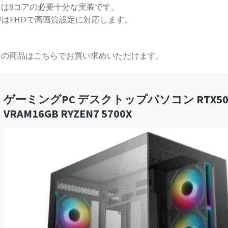
Uは8コアの必要十分な実装です。
する時間が無駄と感じてし
まうかもしれません）
UはFHDで高画質設定に対応します。
また次のゲーミングPCも、
必ずPCBTO専門店さんで購
回の商品はこちらでお買い求めいただけます。
入させていただきます！