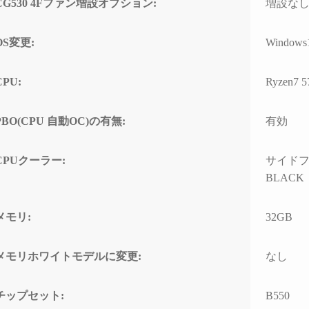
CG530 4Fファン増設オプション:
増設な
の方のレビューを見
ちでした。
案内
は良さそうです。
問題なくでき、家族
自分なりにAIやネットを駆
具体
OS変更:
Windows
でおります。
使して色々と対処を試みま
ている
入の際の比較ショッ
したが改善せず、藁にもす
ASM
CPU:
Ryzen7 
て入りそうです。
がる思いで相談したところ
るこ
「何か異常が見られた際
10G
は、まずは当店に相談くだ
CPU
PBO(CPU 自動OC)の有無:
有効
さい」と仰っていただき、
ーに
そのプロ意識の高さと責任
があ
感に深く感動しました！
ードの
CPUクーラー:
サイドフ
ーラ
BLACK
修理の発送から手元に戻る
で説
まで、わずか1週間という神
た。
速対応でした。
メモリ:
32GB
また、
症状や再現性、原因の特定
の仕
メモリホワイトモデルに変更:
なし
次第によるとは思います
USB
が、修理の過程で判明した
10G
二次的な不具合があったに
効速
チップセット:
B550
も関わらず圧倒的なスピー
性の