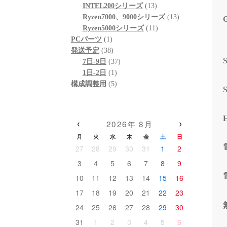
個
品
商
13
の
INTEL200シリーズ
13
の
品
個
13
商
Ryzen7000、9000シリーズ
13
商
の
11
個
品
Ryzen5000シリーズ
11
1
品
商
個
の
PCパーツ
1
個
38
品
の
商
発送予定
38
の
個
37
商
品
7日-9日
37
商
の
1
個
品
1日-2日
1
品
商
個
5
の
構成調整用
5
品
の
個
商
商
の
品
品
商
‹
›
2026年 8月
品
月
火
水
木
金
土
日
27
28
29
30
31
1
2
3
4
5
6
7
8
9
10
11
12
13
14
15
16
17
18
19
20
21
22
23
24
25
26
27
28
29
30
31
1
2
3
4
5
6