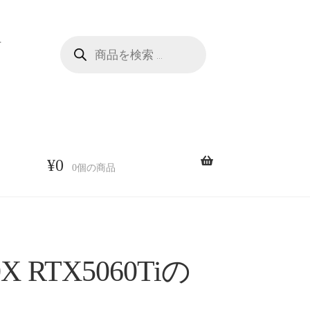
商
せ
品
検
索
¥
0
0個の商品
X RTX5060Tiの