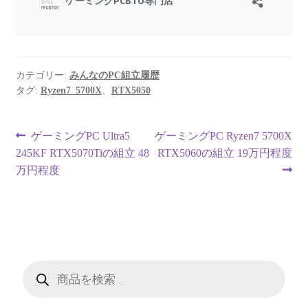
カテゴリー:
みんなのPC組立履歴
タグ:
Ryzen7_5700X
、
RTX5050
投
前
次
ゲーミングPC Ultra5
ゲーミングPC Ryzen7 5700X
の
の
245KF RTX5070Tiの組立 48
RTX5060の組立 19万円程度
稿
投
投
万円程度
ナ
稿:
稿:
ビ
ゲ
ー
商
品
検
シ
索