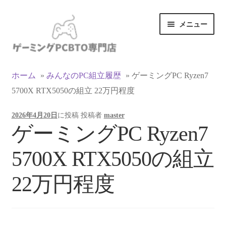
ナ
コ
メニュー
ビ
ン
ゲ
テ
ー
ン
カテゴリ一覧
シ
ツ
ホーム
»
みんなのPC組立履歴
»
ゲーミングPC Ryzen7
ョ
へ
5700X RTX5050の組立 22万円程度
マイアカウント
ン
ス
へ
キ
2026年4月20日
に投稿
投稿者
master
ス
ッ
支払い
ゲーミングPC Ryzen7
キ
プ
ッ
お買い物カゴ
5700X RTX5050の組立
プ
お買い物ガイド
22万円程度
LINEでお問い合わせ