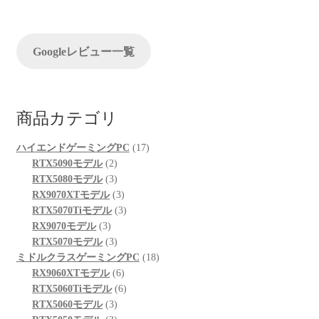
ョ
ン
Googleレビュー一覧
商品カテゴリ
17
ハイエンドゲーミングPC
17
2
個
RTX5090モデル
2
個
3
の
RTX5080モデル
3
の
個
3
商
RX9070XTモデル
3
商
の
個
3
品
RTX5070Tiモデル
3
3
品
商
の
個
RX9070モデル
3
個
品
3
商
の
RTX5070モデル
3
の
個
品
商
18
ミドルクラスゲーミングPC
18
商
の
6
品
個
RX9060XTモデル
6
品
商
個
6
の
RTX5060Tiモデル
6
品
3
の
個
商
RTX5060モデル
3