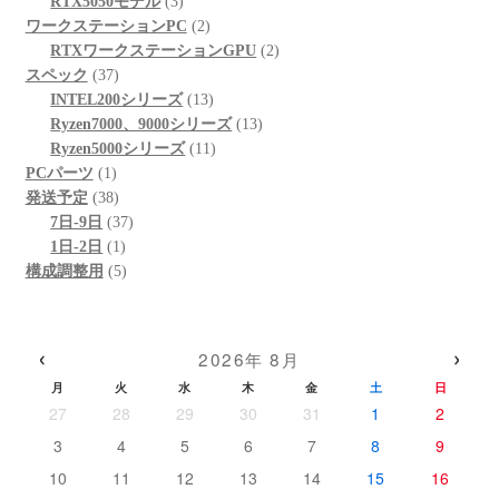
個
3
商
の
品
RTX5050モデル
3
の
個
品
商
2
ワークステーションPC
2
商
の
品
個
2
RTXワークステーションGPU
2
37
品
商
の
個
スペック
37
個
品
商
13
の
INTEL200シリーズ
13
の
品
個
13
商
Ryzen7000、9000シリーズ
13
商
の
11
個
品
Ryzen5000シリーズ
11
1
品
商
個
の
PCパーツ
1
個
38
品
の
商
発送予定
38
の
個
37
商
品
7日-9日
37
商
の
1
個
品
1日-2日
1
品
商
個
5
の
構成調整用
5
品
の
個
商
商
の
品
品
商
‹
›
2026年 8月
品
月
火
水
木
金
土
日
27
28
29
30
31
1
2
3
4
5
6
7
8
9
10
11
12
13
14
15
16