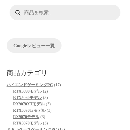
ー
商
品
検
シ
索
ョ
ン
Googleレビュー一覧
商品カテゴリ
17
ハイエンドゲーミングPC
17
2
個
RTX5090モデル
2
個
3
の
RTX5080モデル
3
の
個
3
商
RX9070XTモデル
3
商
の
個
3
品
RTX5070Tiモデル
3
3
品
商
の
個
RX9070モデル
3
個
品
3
商
の
RTX5070モデル
3
の
個
品
商
18
ミドルクラスゲーミングPC
18