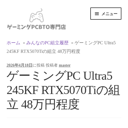
ナ
コ
メニュー
ビ
ン
ゲ
テ
ー
ン
カテゴリ一覧
シ
ツ
ホーム
»
みんなのPC組立履歴
»
ゲーミングPC Ultra5
ョ
へ
245KF RTX5070Tiの組立 48万円程度
マイアカウント
ン
ス
へ
キ
2026年4月18日
に投稿
投稿者
master
ス
ッ
支払い
ゲーミングPC Ultra5
キ
プ
ッ
お買い物カゴ
245KF RTX5070Tiの組
プ
お買い物ガイド
立 48万円程度
LINEでお問い合わせ