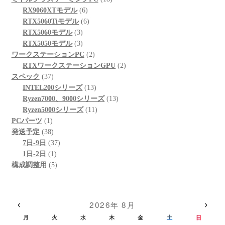
商
の
6
品
個
RX9060XTモデル
6
品
商
個
6
の
RTX5060Tiモデル
6
品
3
の
個
商
RTX5060モデル
3
個
3
商
の
品
RTX5050モデル
3
の
個
品
商
2
ワークステーションPC
2
商
の
品
個
2
RTXワークステーションGPU
2
37
品
商
の
個
スペック
37
個
品
商
13
の
INTEL200シリーズ
13
の
品
個
13
商
Ryzen7000、9000シリーズ
13
商
の
11
個
品
Ryzen5000シリーズ
11
1
品
商
個
の
PCパーツ
1
個
38
品
の
商
発送予定
38
の
個
37
商
品
7日-9日
37
商
の
1
個
品
1日-2日
1
品
商
個
5
の
構成調整用
5
品
の
個
商
商
の
品
品
商
‹
›
2026年 8月
品
月
火
水
木
金
土
日