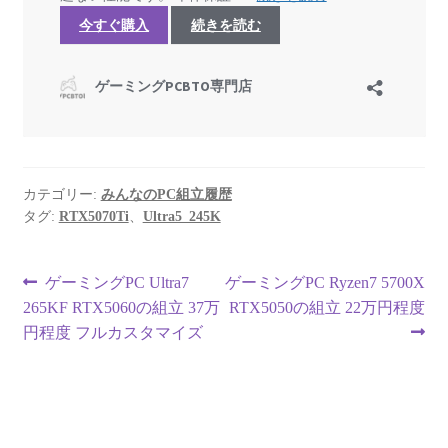
カテゴリー:
みんなのPC組立履歴
タグ:
RTX5070Ti
、
Ultra5_245K
投
前
次
ゲーミングPC Ultra7
ゲーミングPC Ryzen7 5700X
の
の
265KF RTX5060の組立 37万
RTX5050の組立 22万円程度
稿
投
投
円程度 フルカスタマイズ
ナ
稿:
稿:
ビ
ゲ