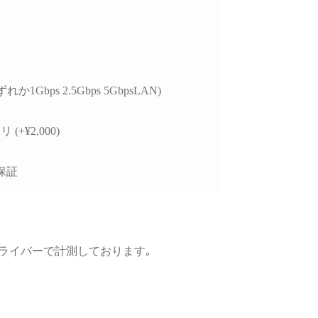
、購入後のサポートま
視される方には大変お
めできます。
れか1Gbps 2.5Gbps 5GbpsLAN)
 (+¥2,000)
保証
GPUドライバーで計測しております｡