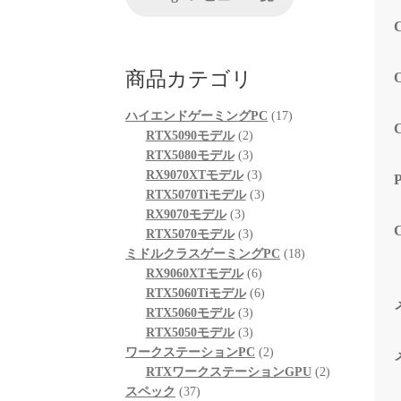
が、他
る限り
起動も
も喜ん
商品カテゴリ
次回購
プとし
17
ハイエンドゲーミングPC
17
2
個
RTX5090モデル
2
個
3
の
RTX5080モデル
3
の
個
3
商
RX9070XTモデル
3
商
の
個
3
品
RTX5070Tiモデル
3
3
品
商
の
個
RX9070モデル
3
個
品
3
商
の
RTX5070モデル
3
の
個
品
商
18
ミドルクラスゲーミングPC
18
商
の
6
品
個
RX9060XTモデル
6
品
商
個
6
の
RTX5060Tiモデル
6
品
3
の
個
商
RTX5060モデル
3
個
3
商
の
品
RTX5050モデル
3
の
個
品
商
2
ワークステーションPC
2
商
の
品
個
2
RTXワークステーションGPU
2
37
品
商
の
個
スペック
37