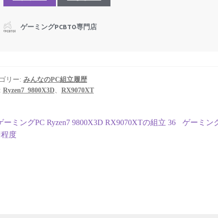
ゴリー:
みんなのPC組立履歴
:
Ryzen7_9800X3D
、
RX9070XT
投
前
次
ゲーミングPC Ryzen7 9800X3D RX9070XTの組立 36
ゲーミングPC
の
の
円程度
稿
投
投
ナ
稿:
稿:
ビ
ゲ
ー