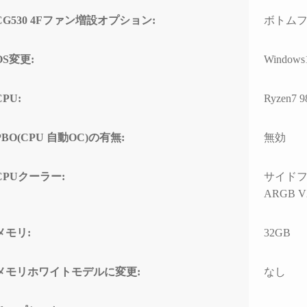
の方のレビューを見
ちでした。
案内
CG530 4Fファン増設オプション:
ボトムファ
は良さそうです。
問題なくでき、家族
自分なりにAIやネットを駆
具体
でおります。
使して色々と対処を試みま
ている
OS変更:
Windows
入の際の比較ショッ
したが改善せず、藁にもす
ASM
て入りそうです。
がる思いで相談したところ
るこ
「何か異常が見られた際
10G
CPU:
Ryzen7 9
は、まずは当店に相談くだ
CPU
さい」と仰っていただき、
ーに
PBO(CPU 自動OC)の有無:
無効
そのプロ意識の高さと責任
があ
感に深く感動しました！
ードの
ーラ
CPUクーラー:
サイドフロ
修理の発送から手元に戻る
で説
ARGB V2
まで、わずか1週間という神
た。
速対応でした。
また、
メモリ:
32GB
症状や再現性、原因の特定
の仕
次第によるとは思います
USB
が、修理の過程で判明した
10G
メモリホワイトモデルに変更:
なし
二次的な不具合があったに
効速
も関わらず圧倒的なスピー
性の