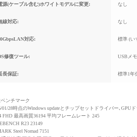
と知識量には脱帽するばか
なく
電源(ケーブル含む)ホワイトモデルに変更:
なし
りでした)
で重
すす
些細な相談でもネットやAI
無線対応:
なし
で調べるより、わかりやす
く的確なアドバイスをいた
だけて非常に助かりまし
10GbpsLAN対応:
標準 (いず
た！
(良い意味で変態と言うアレ
OS修復ツール:
USBメモリ
です！笑)
購入後に何かトラブルがあ
延長保証:
標準1年
っても助けてくれる安心感
は、PC購入を決断するうえ
で、最も重要で価値のある
スペックではないでしょう
種ベンチマーク
か。
26/01/28時点のWindows updateとチップセットドライバー､
14 FHD 最高画質36194 平均フレームレート 245
おかげで他のショップでPC
を購入しようとは思えなく
EBENCH R23 23149
なってしまいました。
ARK Steel Nomad 7151
（他店で構成を検討・比較