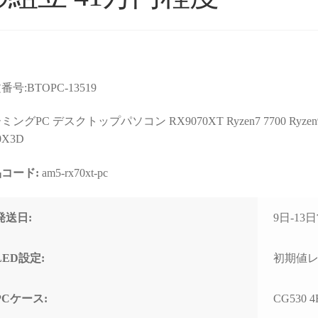
番号:BTOPC-13519
ョップより安いので
星5つの評価枠じゃ足りな
購入
店なのか？と躊躇し
い！
まで
ングPC デスクトップパソコン RX9070XT Ryzen7 7700 Ryzen9 970
たが、ここのサイト
これからもずっと続いて欲
て相
0X3D
んだPCの画像を投
しいPCBTOショップです！
す。
るのを見て、思い切
コード:
am5-rx70xt-pc
む
続きを読む
続きを
ってみました。
2025年11月に購入、半年近
購入
週間でちゃんと届きま
く何も問題なく快適に使用
けHD
れいれい
ネテル会長
1 か月 前
2 か月 前
初見だと怪しさ全開
できていましたが、突然の
ポー
発送日:
9日-1
安心して良いかと思
故障。
くい
。サイト内で自分が
(BOOTランプ点灯で起動不
しま
たPCの完成後を載せ
可)
ート
LED設定:
初期値
るのでそこも安心で
終わ
ゴールデンウィーク目前だ
USB
PCケース:
CG530 
わせ等はしてないの
ったこともあり、連休中に
まで
ートは分かりません
PCが使えない絶望的な気持
の切