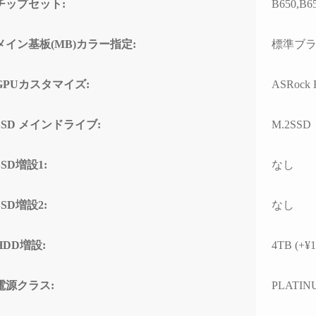
チップセット:
B650,B65
ド感で連休に間に合わせて
門的
いただいたことに感謝しか
して
ありません。
とし
メイン基板(MB)カラー指定:
標準ブ
(こちらから急いで欲しいと
なく、
依頼したわけではなかった
ースと
のですが、顧客の心境を察
わせ
GPUカスタマイズ:
ASRock R
した対応力、そのホスピタ
高い
リティの高さにも感動)
て使
なり
SSD メインドライブ:
M.2SSD
高額なゲーミングPCだから
こそ「売って終わり」では
こち
SSD増設1:
なし
なく、トラブルで困った時
回丁
に本気で寄り添ってくれて
り、
信頼できるお店で買うべき
確認
SSD増設2:
なし
だと改めて痛感しました。
すべ
ただ
確かな技術力と顧客に寄り
ラブ
HDD増設:
4TB (+¥1
添った姿勢は、まさにプロ
して
そのものです。
でき
電源クラス:
PLATINU
(購入時の構成相談の段階か
ら、提案の引き出しの多さ
PC