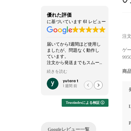
優れた評価
に基づいています 61 レビュー
注文
届いてから1週間ほど使用し
他のシ
ましたが、問題なく動作し
怪しい
ゲーミ
ています。
てまし
995
注文から発送までもスムー
やXで組
ズでした。
稿して
商品
続きを読む
続きを読
って買
他社では難しいカスタマイ
結果1
yutara t
1 週間 前
ズが実現でき、大変有難か
した。
ったです。
ですが
います
Trustindexによる検証
注文し
てくれ
した。
問い合
Googleレビュー一覧
でサポ