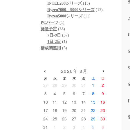
個
品
商
13
の
INTEL200シリーズ
13
の
品
個
13
商
Ryzen7000、9000シリーズ
13
商
の
11
個
品
Ryzen5000シリーズ
11
1
品
商
個
の
PCパーツ
1
個
38
品
の
商
発送予定
38
の
個
37
商
品
7日-9日
37
商
の
1
個
品
1日-2日
1
品
商
個
5
の
構成調整用
5
品
の
個
商
商
の
品
品
商
‹
›
2026年 8月
品
月
火
水
木
金
土
日
27
28
29
30
31
1
2
3
4
5
6
7
8
9
10
11
12
13
14
15
16
17
18
19
20
21
22
23
24
25
26
27
28
29
30
31
1
2
3
4
5
6