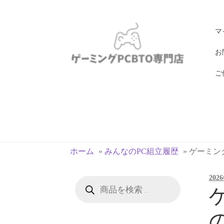
ナ
コ
マ
ビ
ン
ゲ
テ
お
ー
ン
ご
シ
ツ
ョ
へ
ン
ス
へ
キ
ス
ッ
キ
プ
ホーム
»
みんなのPC組立履歴
»
ゲーミングP
ッ
プ
202
商
品
ゲ
検
索