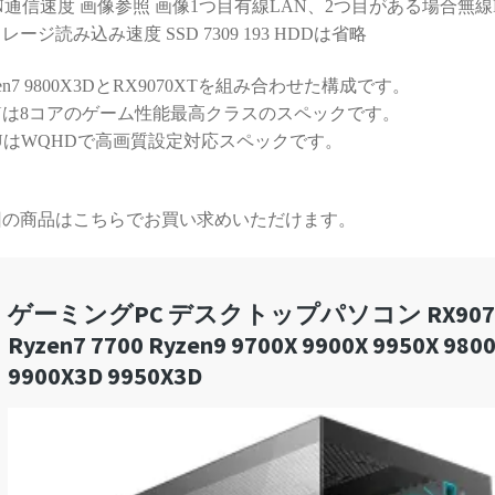
N通信速度 画像参照 画像1つ目有線LAN、2つ目がある場合無線
する時間が無駄と感じてし
レージ読み込み速度 SSD 7309 193 HDDは省略
まうかもしれません）
zen7 9800X3DとRX9070XTを組み合わせた構成です。
また次のゲーミングPCも、
必ずPCBTO専門店さんで購
Uは8コアのゲーム性能最高クラスのスペックです。
入させていただきます！
UはWQHDで高画質設定対応スペックです。
回の商品はこちらでお買い求めいただけます。