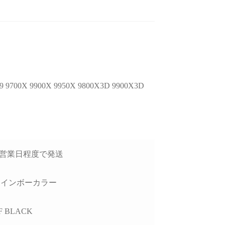
後のアフターフォロー
ゲームが快適にプレイした
去年
非常に丁寧で、安心し
いけど機械には詳しくない
0X 9900X 9950X 9800X3D 9900X3D
談できるショップ様で
ので本人に聞いてみよう！
GP
ということでAIにゲームの
価
種類と予算を伝えたらオス
方
読む
続きを読む
続
したPCについて、外付
スメされたこちらで買いま
で
D接続時に特定のUSB
した。
H
チャロコテツ
ねこです
2 か月 前
2 か月 前
トでデータ転送がうま
り
3日営業日程度で発送
かない症状があり相談
最初にサイトを見た時はシ
怪
したが、単に「別のポ
ンプル過ぎてリンクが間違
たが
を使ってください」で
っているのかと思ってしま
他
レインボーカラー
るのではなく、背面
いましたが、種類はそこそ
レ
ポートごとの内部仕様
こありパーツも分かりやす
か
4F BLACK
確認したうえで、原因
く写真と説明があって選び
り分けを非常に詳しく
やすいです。目移りしない
製