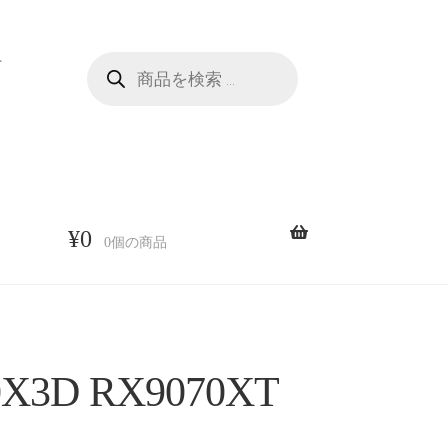
商
せ
品
検
索
¥
0
0個の商品
X3D RX9070XT