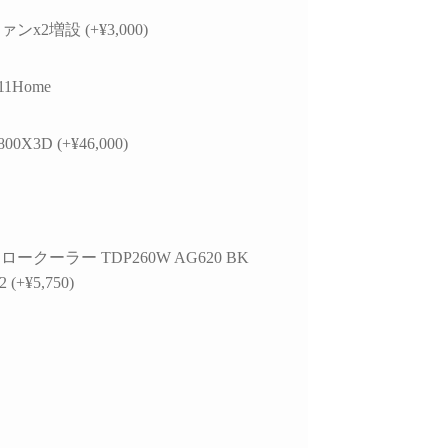
していただきました。
ので買うつもりのないもの
ヶ
ンx2増設 (+¥3,000)
まで買ってしまう現象もお
故
的には、正常に動作し
きません。組立履歴から実
作
USBポートが
際の数値が見られるので、
11Home
edia製チップ経由であ
この組み合わせでも大丈夫
選
と、症状が出ている
かなと思ったらそちらから
な
bps対応ポートがAMD
探してみるのもいいかもし
れ
800X3D (+¥46,000)
側のUSBコントローラ
れません。
参
接続されている可能性
梱包は丁寧でPCには傷や汚
す
ることなど、マザーボ
れは一切ありません。ネッ
また
仕様やUSBコントロ
ト回線があればすぐに使用
で
ーの違いまで踏み込ん
できたのでゲームにログイ
で
ークーラー TDP260W AG620 BK
明していただきまし
ンできて助かりました。
ま
 (+¥5,750)
PC本体だけを買い替えたい
こ
外付けHDDケース側
という人にはオススメで
プ
様やメーカー見解、
す。設置やセットアップ、
い
規格の違い、5Gbpsと
周辺パーツの購入、電話で
こ
bpsの帯域差、HDDの実
のアフターサービスなどと
て
度、ケーブル品質や相
にかく一から十までおまか
可能性まで、非常に専
せしたい人には向かないと
総