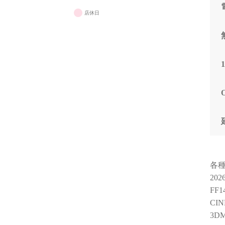
店休日
各
20
FF
CIN
3DM