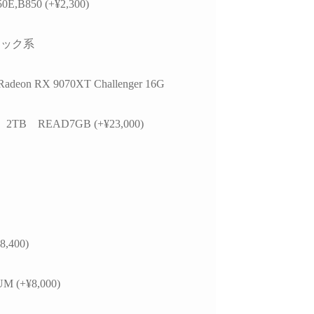
0E,B850 (+¥2,300)
かつ分かりやすく整理
思います。
お
いただきました。結果
今後また買い換えることが
て、PC本体の故障では
あればこちらのお店を利用
ラック系
特定の外付けHDDケ
したいです。
USBポートの組み合
による相性の可能性が
adeon RX 9070XT Challenger 16G
ことが分かり、安心し
用を続けられるように
ました。
 2TB READ7GB (+¥23,000)
らの質問に対しても毎
寧に返信してくださ
必要に応じてメーカー
の進め方や追加で確認
き内容まで案内してい
けました。購入後のト
ル相談にも真摯に対応
8,400)
くださる、非常に信頼
るショップ様です。
M (+¥8,000)
本体の構成・価格だけで