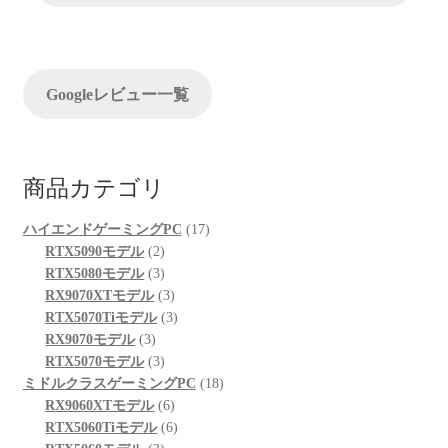
シ
索
ョ
ン
Googleレビュー一覧
商品カテゴリ
17
ハイエンドゲーミングPC
17
2
個
RTX5090モデル
2
個
3
の
RTX5080モデル
3
の
個
3
商
RX9070XTモデル
3
商
の
個
3
品
RTX5070Tiモデル
3
3
品
商
の
個
RX9070モデル
3
個
品
3
商
の
RTX5070モデル
3
の
個
品
商
18
ミドルクラスゲーミングPC
18
商
の
6
品
個
RX9060XTモデル
6
品
商
個
6
の
RTX5060Tiモデル
6