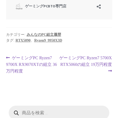
カテゴリー:
みんなのPC組立履歴
タグ:
RTX5090
、
Ryzen9_9950X3D
投
前
次
ゲーミングPC Ryzen7
ゲーミングPC Ryzen7 5700X
の
の
9700X RX9070XTの組立 36
RTX5060の組立 19万円程度
稿
投
投
万円程度
ナ
稿:
稿:
ビ
ゲ
ー
商
品
検