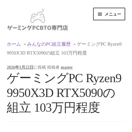
ナ
コ
メニュー
ビ
ン
ゲ
テ
ー
ン
カテゴリ一覧
シ
ツ
ホーム
»
みんなのPC組立履歴
»
ゲーミングPC Ryzen9
ョ
へ
9950X3D RTX5090の組立 103万円程度
マイアカウント
ン
ス
へ
キ
2026年1月22日
に投稿
投稿者
master
ス
ッ
支払い
ゲーミングPC Ryzen9
キ
プ
ッ
お買い物カゴ
9950X3D RTX5090の
プ
お買い物ガイド
組立 103万円程度
LINEでお問い合わせ