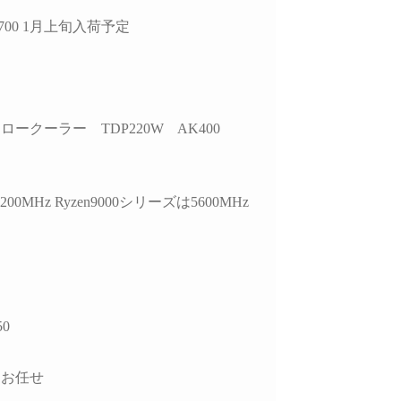
していただきました。
ので買うつもりのないもの
ヶ
 7700 1月上旬入荷予定
まで買ってしまう現象もお
故
的には、正常に動作し
きません。組立履歴から実
作
USBポートが
際の数値が見られるので、
edia製チップ経由であ
この組み合わせでも大丈夫
選
と、症状が出ている
かなと思ったらそちらから
な
bps対応ポートがAMD
探してみるのもいいかもし
れ
ロークーラー TDP220W AK400
側のUSBコントローラ
れません。
参
接続されている可能性
梱包は丁寧でPCには傷や汚
す
ることなど、マザーボ
れは一切ありません。ネッ
また
仕様やUSBコントロ
ト回線があればすぐに使用
で
200MHz Ryzen9000シリーズは5600MHz
ーの違いまで踏み込ん
できたのでゲームにログイ
で
)
明していただきまし
ンできて助かりました。
ま
PC本体だけを買い替えたい
こ
外付けHDDケース側
という人にはオススメで
プ
様やメーカー見解、
す。設置やセットアップ、
い
50
規格の違い、5Gbpsと
周辺パーツの購入、電話で
こ
bpsの帯域差、HDDの実
のアフターサービスなどと
て
度、ケーブル品質や相
にかく一から十までおまか
しお任せ
可能性まで、非常に専
せしたい人には向かないと
総