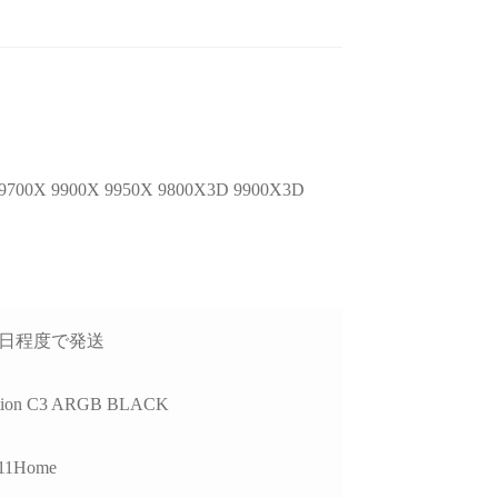
後のアフターフォロー
ゲームが快適にプレイした
去年
非常に丁寧で、安心し
いけど機械には詳しくない
X 9900X 9950X 9800X3D 9900X3D
談できるショップ様で
ので本人に聞いてみよう！
GP
ということでAIにゲームの
価
種類と予算を伝えたらオス
方
読む
続きを読む
続
したPCについて、外付
スメされたこちらで買いま
で
D接続時に特定のUSB
した。
H
チャロコテツ
ねこです
2 か月 前
2 か月 前
トでデータ転送がうま
り
営業日程度で発送
かない症状があり相談
最初にサイトを見た時はシ
怪
したが、単に「別のポ
ンプル過ぎてリンクが間違
たが
を使ってください」で
っているのかと思ってしま
他
lation C3 ARGB BLACK
るのではなく、背面
いましたが、種類はそこそ
レ
ポートごとの内部仕様
こありパーツも分かりやす
か
11Home
確認したうえで、原因
く写真と説明があって選び
り分けを非常に詳しく
やすいです。目移りしない
製