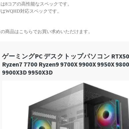
Uは8コアの高性能なスペックです。
する時間が無駄と感じてし
まうかもしれません）
UはWQHD対応スペックです。
また次のゲーミングPCも、
必ずPCBTO専門店さんで購
回の商品はこちらでお買い求めいただけます。
入させていただきます！