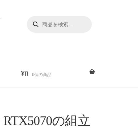
商
せ
品
検
索
¥
0
0個の商品
0 RTX5070の組立