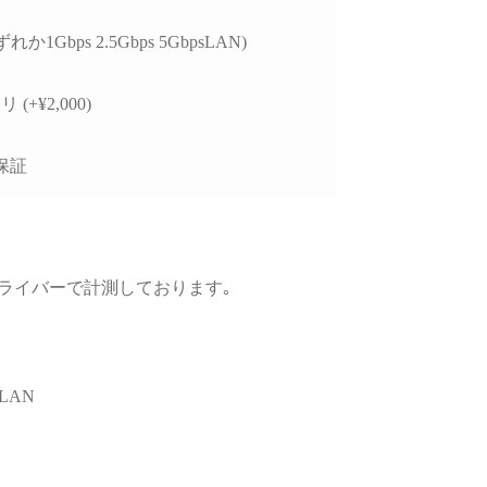
、購入後のサポートま
視される方には大変お
れか1Gbps 2.5Gbps 5GbpsLAN)
めできます。
 (+¥2,000)
保証
GPUドライバーで計測しております｡
LAN