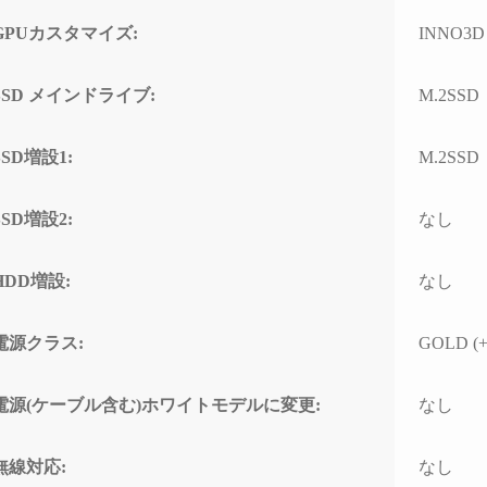
ド感で連休に間に合わせて
門的
いただいたことに感謝しか
して
GPUカスタマイズ:
INNO3D 
ありません。
とし
(こちらから急いで欲しいと
なく、
SSD メインドライブ:
M.2SSD
依頼したわけではなかった
ースと
のですが、顧客の心境を察
わせ
した対応力、そのホスピタ
高い
SSD増設1:
M.2SSD
リティの高さにも感動)
て使
なり
高額なゲーミングPCだから
SSD増設2:
なし
こそ「売って終わり」では
こち
なく、トラブルで困った時
回丁
HDD増設:
なし
に本気で寄り添ってくれて
り、
信頼できるお店で買うべき
確認
だと改めて痛感しました。
すべ
電源クラス:
GOLD (+
ただ
確かな技術力と顧客に寄り
ラブ
添った姿勢は、まさにプロ
して
電源(ケーブル含む)ホワイトモデルに変更:
なし
そのものです。
でき
(購入時の構成相談の段階か
ら、提案の引き出しの多さ
PC
無線対応:
なし