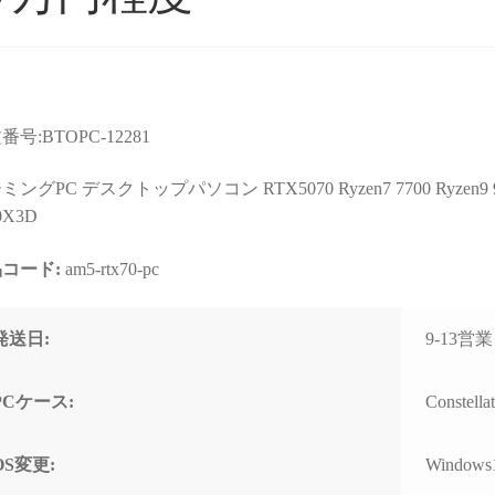
番号:BTOPC-12281
ョップより安いので
星5つの評価枠じゃ足りな
購入
店なのか？と躊躇し
い！
まで
ングPC デスクトップパソコン RTX5070 Ryzen7 7700 Ryzen9 9700
たが、ここのサイト
これからもずっと続いて欲
て相
0X3D
んだPCの画像を投
しいPCBTOショップです！
す。
るのを見て、思い切
コード:
am5-rtx70-pc
む
続きを読む
続きを
ってみました。
2025年11月に購入、半年近
購入
週間でちゃんと届きま
く何も問題なく快適に使用
けHD
れいれい
ネテル会長
1 か月 前
2 か月 前
初見だと怪しさ全開
できていましたが、突然の
ポー
発送日:
9-13
安心して良いかと思
故障。
くい
。サイト内で自分が
(BOOTランプ点灯で起動不
しま
たPCの完成後を載せ
可)
ート
PCケース:
Constel
るのでそこも安心で
終わ
ゴールデンウィーク目前だ
USB
OS変更:
Windows
わせ等はしてないの
ったこともあり、連休中に
まで
ートは分かりません
PCが使えない絶望的な気持
の切