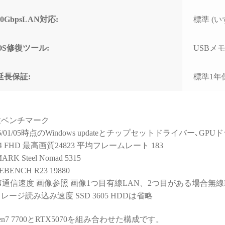
と知識量には脱帽するばか
なく
りでした)
で重
10GbpsLAN対応:
標準 (いず
すす
些細な相談でもネットやAI
で調べるより、わかりやす
OS修復ツール:
USBメモリ
く的確なアドバイスをいた
だけて非常に助かりまし
た！
延長保証:
標準1年
(良い意味で変態と言うアレ
です！笑)
購入後に何かトラブルがあ
種ベンチマーク
っても助けてくれる安心感
26/01/05時点のWindows updateとチップセットドライバー､
は、PC購入を決断するうえ
14 FHD 最高画質24823 平均フレームレート 183
で、最も重要で価値のある
ARK Steel Nomad 5315
スペックではないでしょう
か。
EBENCH R23 19880
N通信速度 画像参照 画像1つ目有線LAN、2つ目がある場合無線
おかげで他のショップでPC
レージ読み込み速度 SSD 3605 HDDは省略
を購入しようとは思えなく
なってしまいました。
zen7 7700とRTX5070を組み合わせた構成です。
（他店で構成を検討・比較