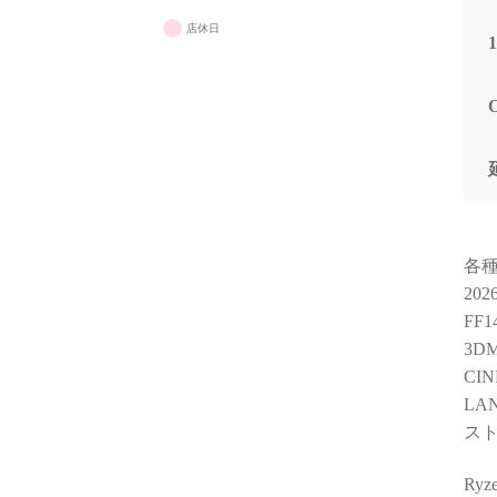
店休日
各
20
FF
3DM
CIN
LA
スト
Ry