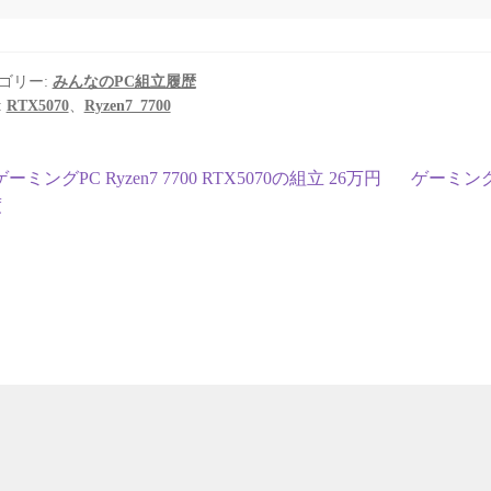
ゴリー:
みんなのPC組立履歴
:
RTX5070
、
Ryzen7_7700
投
前
次
ゲーミングPC Ryzen7 7700 RTX5070の組立 26万円
ゲーミングPC
の
の
度
稿
投
投
ナ
稿:
稿:
ビ
ゲ
ー
シ
ョ