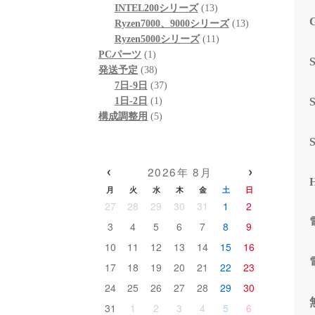
個
品
商
13
の
INTEL200シリーズ
13
の
品
個
13
商
Ryzen7000、9000シリーズ
13
商
の
11
個
品
Ryzen5000シリーズ
11
1
品
商
個
の
PCパーツ
1
個
38
品
の
商
発送予定
38
の
個
37
商
品
7日-9日
37
商
の
1
個
品
1日-2日
1
品
商
個
5
の
構成調整用
5
品
の
個
商
商
の
品
品
商
‹
›
2026年 8月
品
月
火
水
木
金
土
日
27
28
29
30
31
1
2
3
4
5
6
7
8
9
10
11
12
13
14
15
16
17
18
19
20
21
22
23
24
25
26
27
28
29
30
31
1
2
3
4
5
6