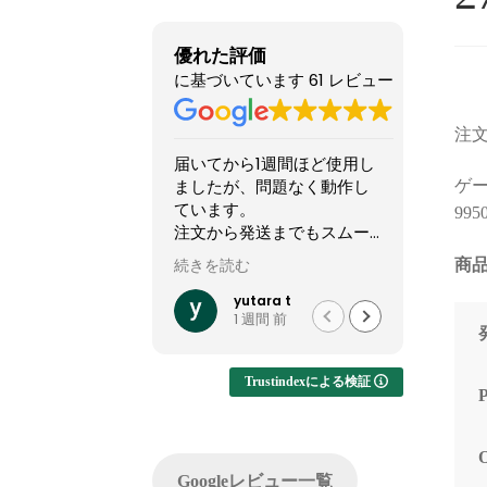
優れた評価
に基づいています 61 レビュー
注文
届いてから1週間ほど使用し
他のシ
ましたが、問題なく動作し
怪しい
ゲーミ
ています。
てまし
995
注文から発送までもスムー
やXで組
ズでした。
稿して
商品
続きを読む
続きを読
って買
他社では難しいカスタマイ
結果1
yutara t
1 週間 前
ズが実現でき、大変有難か
した。
ったです。
ですが
います
Trustindexによる検証
注文し
てくれ
した。
問い合
Googleレビュー一覧
でサポ