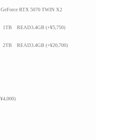
かつ分かりやすく整理
思います。
お
いただきました。結果
今後また買い換えることが
GeForce RTX 5070 TWIN X2
て、PC本体の故障では
あればこちらのお店を利用
特定の外付けHDDケ
したいです。
 1TB READ3.4GB (+¥5,750)
USBポートの組み合
による相性の可能性が
ことが分かり、安心し
 2TB READ3.4GB (+¥20,700)
用を続けられるように
ました。
らの質問に対しても毎
寧に返信してくださ
必要に応じてメーカー
の進め方や追加で確認
き内容まで案内してい
¥4,000)
けました。購入後のト
ル相談にも真摯に対応
くださる、非常に信頼
るショップ様です。
本体の構成・価格だけで