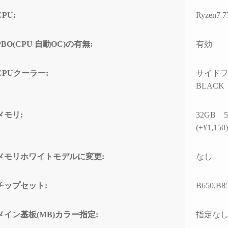
の方のレビューを見
ちでした。
案内
CPU:
Ryzen7
は良さそうです。
問題なくでき、家族
自分なりにAIやネットを駆
具体
でおります。
使して色々と対処を試みま
ている
PBO(CPU 自動OC)の有無:
有効
入の際の比較ショッ
したが改善せず、藁にもす
ASM
て入りそうです。
がる思いで相談したところ
るこ
「何か異常が見られた際
10G
CPUクーラー:
サイドフ
は、まずは当店に相談くだ
CPU
BLACK
さい」と仰っていただき、
ーに
そのプロ意識の高さと責任
があ
感に深く感動しました！
ードの
メモリ:
32GB 5
ーラ
(+¥1,150
修理の発送から手元に戻る
で説
まで、わずか1週間という神
た。
メモリホワイトモデルに変更:
なし
速対応でした。
また、
症状や再現性、原因の特定
の仕
チップセット:
B650,B8
次第によるとは思います
USB
が、修理の過程で判明した
10G
二次的な不具合があったに
効速
メイン基板(MB)カラー指定:
指定な
も関わらず圧倒的なスピー
性の