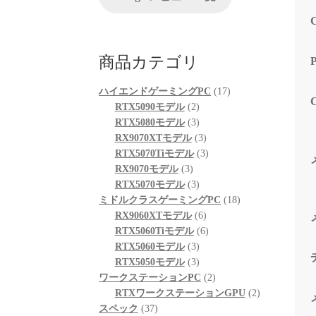
が、他
る限り
起動も
も喜ん
商品カテゴリ
次回購
プとし
17
ハイエンドゲーミングPC
17
2
個
RTX5090モデル
2
個
3
の
RTX5080モデル
3
の
個
3
商
RX9070XTモデル
3
商
の
個
3
品
RTX5070Tiモデル
3
3
品
商
の
個
RX9070モデル
3
個
品
3
商
の
RTX5070モデル
3
の
個
品
商
18
ミドルクラスゲーミングPC
18
商
の
6
品
個
RX9060XTモデル
6
品
商
個
6
の
RTX5060Tiモデル
6
品
3
の
個
商
RTX5060モデル
3
個
3
商
の
品
RTX5050モデル
3
の
個
品
商
2
ワークステーションPC
2
商
の
品
個
2
RTXワークステーションGPU
2
37
品
商
の
個
スペック
37