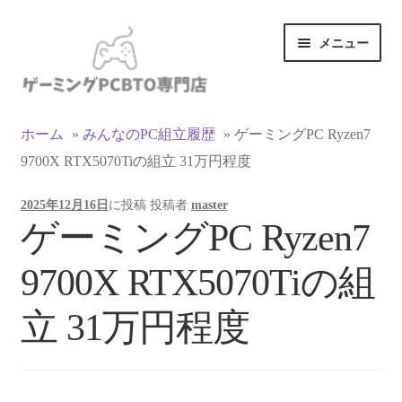
ナ
コ
メニュー
ビ
ン
ゲ
テ
ー
ン
カテゴリ一覧
シ
ツ
ホーム
»
みんなのPC組立履歴
»
ゲーミングPC Ryzen7
ョ
へ
9700X RTX5070Tiの組立 31万円程度
マイアカウント
ン
ス
へ
キ
2025年12月16日
に投稿
投稿者
master
ス
ッ
支払い
ゲーミングPC Ryzen7
キ
プ
ッ
お買い物カゴ
9700X RTX5070Tiの組
プ
お買い物ガイド
立 31万円程度
LINEでお問い合わせ