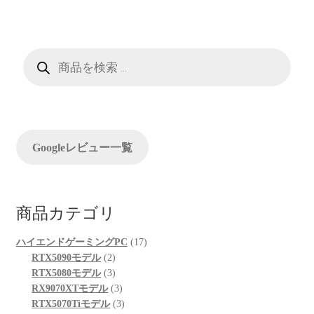
ビ
ゲ
ー
商
品
検
シ
索
ョ
ン
Googleレビュー一覧
商品カテゴリ
17
ハイエンドゲーミングPC
17
2
個
RTX5090モデル
2
個
3
の
RTX5080モデル
3
の
個
3
商
RX9070XTモデル
3
商
の
個
3
品
RTX5070Tiモデル
3