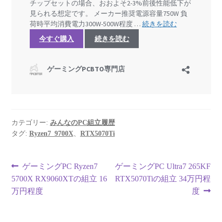
カテゴリー:
みんなのPC組立履歴
タグ:
Ryzen7_9700X
、
RTX5070Ti
投
前
次
ゲーミングPC Ryzen7
ゲーミングPC Ultra7 265KF
の
の
5700X RX9060XTの組立 16
RTX5070Tiの組立 34万円程
稿
投
投
万円程度
度
ナ
稿:
稿: