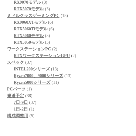
3
品
商
の
個
RX9070モデル
3
個
品
3
商
の
RTX5070モデル
3
の
個
品
商
18
ミドルクラスゲーミングPC
18
商
の
6
品
個
RX9060XTモデル
6
品
商
個
6
の
RTX5060Tiモデル
6
品
3
の
個
商
RTX5060モデル
3
個
3
商
の
品
RTX5050モデル
3
の
個
品
商
2
ワークステーションPC
2
商
の
品
個
2
RTXワークステーションGPU
2
37
品
商
の
個
スペック
37
個
品
商
13
の
INTEL200シリーズ
13
の
品
個
13
商
Ryzen7000、9000シリーズ
13
商
の
11
個
品
Ryzen5000シリーズ
11
1
品
商
個
の
PCパーツ
1
個
38
品
の
商
発送予定
38
の
個
37
商
品
7日-9日
37
商
の
1
個
品
1日-2日
1
品
商
個
5
の
構成調整用
5
品
の
個
商
商
の
品
品
商