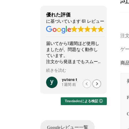
優れた評価
に基づいています 61 レビュー
注文
届いてから1週間ほど使用し
他のシ
ましたが、問題なく動作し
怪しい
ゲー
ています。
てまし
注文から発送までもスムー
やXで組
商品
ズでした。
稿して
続きを読む
続きを読
って買
他社では難しいカスタマイ
結果1
yutara t
1 週間 前
ズが実現でき、大変有難か
した。
ったです。
ですが
います
Trustindexによる検証
注文し
てくれ
した。
問い合
Googleレビュー一覧
でサポ