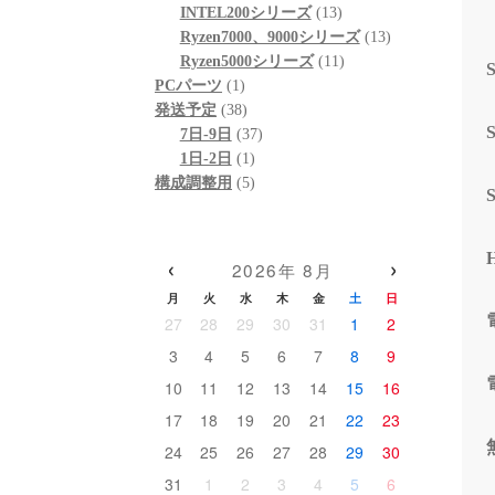
個
品
商
13
の
INTEL200シリーズ
13
の
品
個
13
商
Ryzen7000、9000シリーズ
13
商
の
11
個
品
Ryzen5000シリーズ
11
1
品
商
個
の
PCパーツ
1
個
38
品
の
商
発送予定
38
の
個
37
商
品
7日-9日
37
商
の
1
個
品
1日-2日
1
品
商
個
5
の
構成調整用
5
品
の
個
商
商
の
品
品
商
‹
›
2026年 8月
品
月
火
水
木
金
土
日
27
28
29
30
31
1
2
3
4
5
6
7
8
9
10
11
12
13
14
15
16
17
18
19
20
21
22
23
24
25
26
27
28
29
30
31
1
2
3
4
5
6