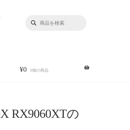
商
せ
品
検
索
¥
0
0個の商品
X RX9060XTの