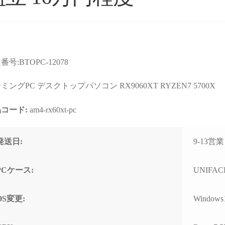
番号:BTOPC-12078
ョップより安いので
星5つの評価枠じゃ足りな
購入
店なのか？と躊躇し
い！
まで
ミングPC デスクトップパソコン RX9060XT RYZEN7 5700X
たが、ここのサイト
これからもずっと続いて欲
て相
んだPCの画像を投
しいPCBTOショップです！
す。
コード:
am4-rx60xt-pc
るのを見て、思い切
む
続きを読む
続きを
ってみました。
2025年11月に購入、半年近
購入
週間でちゃんと届きま
く何も問題なく快適に使用
けHD
れいれい
ネテル会長
発送日:
9-13
1 か月 前
2 か月 前
初見だと怪しさ全開
できていましたが、突然の
ポー
安心して良いかと思
故障。
くい
。サイト内で自分が
(BOOTランプ点灯で起動不
しま
PCケース:
UNIFACE
たPCの完成後を載せ
可)
ート
るのでそこも安心で
終わ
OS変更:
Windows
ゴールデンウィーク目前だ
USB
わせ等はしてないの
ったこともあり、連休中に
まで
ートは分かりません
PCが使えない絶望的な気持
の切