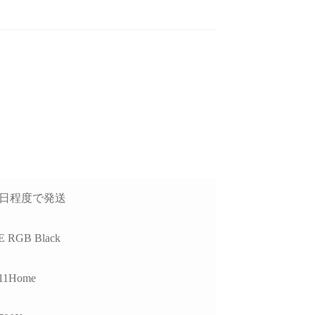
後のアフターフォロー
ゲームが快適にプレイした
去年
非常に丁寧で、安心し
いけど機械には詳しくない
談できるショップ様で
ので本人に聞いてみよう！
GP
ということでAIにゲームの
価
種類と予算を伝えたらオス
方
読む
続きを読む
続
したPCについて、外付
スメされたこちらで買いま
で
D接続時に特定のUSB
した。
H
チャロコテツ
ねこです
営業日程度で発送
2 か月 前
2 か月 前
トでデータ転送がうま
り
かない症状があり相談
最初にサイトを見た時はシ
怪
したが、単に「別のポ
ンプル過ぎてリンクが間違
たが
 RGB Black
を使ってください」で
っているのかと思ってしま
他
るのではなく、背面
いましたが、種類はそこそ
レ
11Home
ポートごとの内部仕様
こありパーツも分かりやす
か
確認したうえで、原因
く写真と説明があって選び
り分けを非常に詳しく
やすいです。目移りしない
製