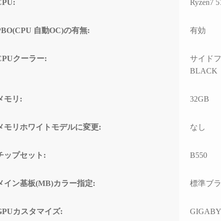
CPU:
Ryzen7 
の方のレビューを見
ちでした。
案内
は良さそうです。
問題なくでき、家族
自分なりにAIやネットを駆
具体
PBO(CPU 自動OC)の有無:
有効
でおります。
使して色々と対処を試みま
ている
入の際の比較ショッ
したが改善せず、藁にもす
ASM
CPUクーラー:
サイドフ
て入りそうです。
がる思いで相談したところ
るこ
「何か異常が見られた際
10G
BLACK
は、まずは当店に相談くだ
CPU
さい」と仰っていただき、
ーに
メモリ:
32GB
そのプロ意識の高さと責任
があ
感に深く感動しました！
ードの
ーラ
メモリホワイトモデルに変更:
なし
修理の発送から手元に戻る
で説
まで、わずか1週間という神
た。
速対応でした。
チップセット:
B550
また、
症状や再現性、原因の特定
の仕
メイン基板(MB)カラー指定:
標準ブ
次第によるとは思います
USB
が、修理の過程で判明した
10G
二次的な不具合があったに
効速
GPUカスタマイズ:
GIGABY
も関わらず圧倒的なスピー
性の