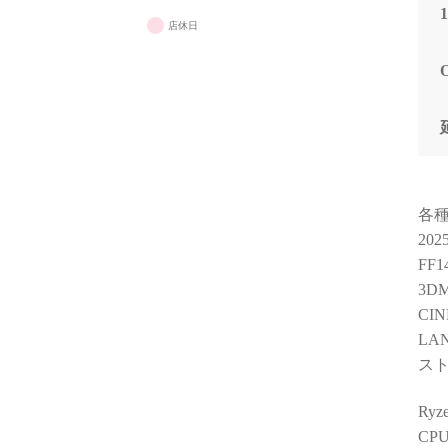
店休日
各
20
FF
3DM
CIN
LA
スト
Ry
CP