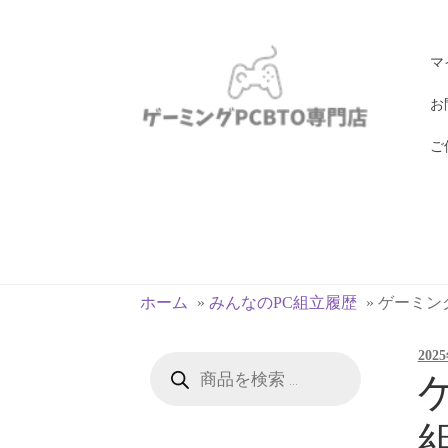
ナ
コ
マ
ビ
ン
ゲ
テ
お
ー
ン
ご
シ
ツ
ョ
へ
ン
ス
へ
キ
ス
ッ
キ
プ
ホーム
»
みんなのPC組立履歴
»
ゲーミングP
ッ
プ
202
商
品
ゲ
検
索