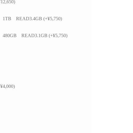
12,650)
かつ分かりやすく整理
思います。
お
いただきました。結果
今後また買い換えることが
て、PC本体の故障では
あればこちらのお店を利用
 1TB READ3.4GB (+¥5,750)
特定の外付けHDDケ
したいです。
USBポートの組み合
による相性の可能性が
 480GB READ3.1GB (+¥5,750)
ことが分かり、安心し
用を続けられるように
ました。
らの質問に対しても毎
寧に返信してくださ
必要に応じてメーカー
の進め方や追加で確認
¥4,000)
き内容まで案内してい
けました。購入後のト
ル相談にも真摯に対応
くださる、非常に信頼
るショップ様です。
本体の構成・価格だけで