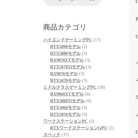
が、他
る限り
起動も
も喜ん
商品カテゴリ
次回購
プとし
17
ハイエンドゲーミングPC
17
2
個
RTX5090モデル
2
個
3
の
RTX5080モデル
3
の
個
3
商
RX9070XTモデル
3
商
の
個
3
品
RTX5070Tiモデル
3
3
品
商
の
個
RX9070モデル
3
個
品
3
商
の
RTX5070モデル
3
の
個
品
商
18
ミドルクラスゲーミングPC
18
商
の
6
品
個
RX9060XTモデル
6
品
商
個
6
の
RTX5060Tiモデル
6
品
3
の
個
商
RTX5060モデル
3
個
3
商
の
品
RTX5050モデル
3
の
個
品
商
2
ワークステーションPC
2
商
の
品
個
2
RTXワークステーションGPU
2
37
品
商
の
個
スペック
37