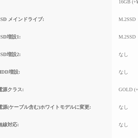
16GB (+¥
ド感で連休に間に合わせて
門的
いただいたことに感謝しか
して
ありません。
とし
SSD メインドライブ:
M.2SSD
(こちらから急いで欲しいと
なく、
依頼したわけではなかった
ースと
のですが、顧客の心境を察
わせ
SSD増設1:
M.2SSD
した対応力、そのホスピタ
高い
リティの高さにも感動)
て使
なり
SSD増設2:
なし
高額なゲーミングPCだから
こそ「売って終わり」では
こち
HDD増設:
なし
なく、トラブルで困った時
回丁
に本気で寄り添ってくれて
り、
信頼できるお店で買うべき
確認
電源クラス:
GOLD (+
だと改めて痛感しました。
すべ
ただ
確かな技術力と顧客に寄り
ラブ
電源(ケーブル含む)ホワイトモデルに変更:
なし
添った姿勢は、まさにプロ
して
そのものです。
でき
無線対応:
なし
(購入時の構成相談の段階か
ら、提案の引き出しの多さ
PC