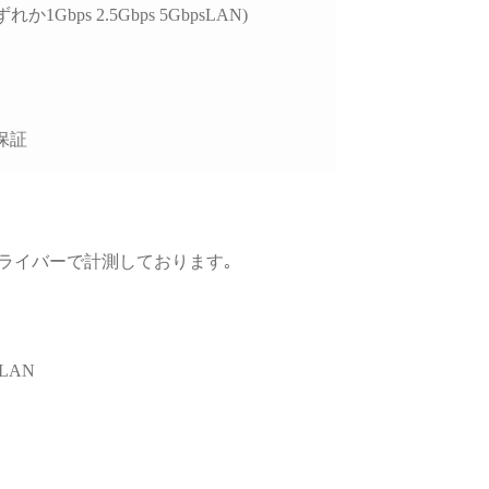
、購入後のサポートま
れか1Gbps 2.5Gbps 5GbpsLAN)
視される方には大変お
めできます。
保証
GPUドライバーで計測しております｡
LAN