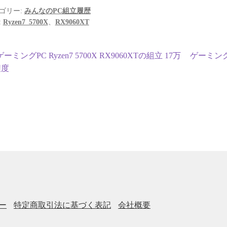
ゴリー:
みんなのPC組立履歴
:
Ryzen7_5700X
、
RX9060XT
投
前
次
ゲーミングPC Ryzen7 5700X RX9060XTの組立 17万
ゲーミングPC
の
の
程度
稿
投
投
ナ
稿:
稿:
ビ
ゲ
ー
シ
ョ
ー
特定商取引法に基づく表記
会社概要
ン