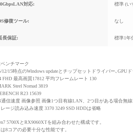
と知識量には脱帽するばか
なく
10GbpsLAN対応:
標準 (いず
りでした)
で重
すす
些細な相談でもネットやAI
OS修復ツール:
なし
で調べるより、わかりやす
く的確なアドバイスをいた
だけて非常に助かりまし
延長保証:
標準1年
た！
(良い意味で変態と言うアレ
です！笑)
種ベンチマーク
購入後に何かトラブルがあ
25/12/15時点のWindows updateとチップセットドライバー､
っても助けてくれる安心感
14 FHD 最高画質17812 平均フレームレート 130
は、PC購入を決断するうえ
ARK Steel Nomad 3819
で、最も重要で価値のある
EBENCH R23 15639
スペックではないでしょう
か。
N通信速度 画像参照 画像1つ目有線LAN、2つ目がある場合無線
レージ読み込み速度 3370 3249 SSD HDDは省略
おかげで他のショップでPC
を購入しようとは思えなく
zen7 5700XとRX9060XTを組み合わせた構成です。
なってしまいました。
Uは8コアの必要十分な性能です。
（他店で構成を検討・比較