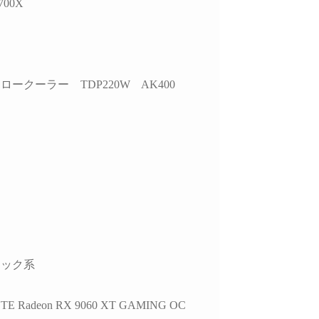
5700X
していただきました。
ので買うつもりのないもの
ヶ
まで買ってしまう現象もお
故
的には、正常に動作し
きません。組立履歴から実
作
USBポートが
際の数値が見られるので、
edia製チップ経由であ
この組み合わせでも大丈夫
選
ロークーラー TDP220W AK400
と、症状が出ている
かなと思ったらそちらから
な
bps対応ポートがAMD
探してみるのもいいかもし
れ
側のUSBコントローラ
れません。
参
接続されている可能性
梱包は丁寧でPCには傷や汚
す
ることなど、マザーボ
れは一切ありません。ネッ
また
仕様やUSBコントロ
ト回線があればすぐに使用
で
ーの違いまで踏み込ん
できたのでゲームにログイ
で
明していただきまし
ンできて助かりました。
ま
PC本体だけを買い替えたい
こ
外付けHDDケース側
という人にはオススメで
プ
様やメーカー見解、
す。設置やセットアップ、
い
ラック系
規格の違い、5Gbpsと
周辺パーツの購入、電話で
こ
bpsの帯域差、HDDの実
のアフターサービスなどと
て
度、ケーブル品質や相
にかく一から十までおまか
TE Radeon RX 9060 XT GAMING OC
可能性まで、非常に専
せしたい人には向かないと
総