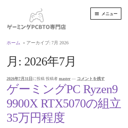
ナ
コ
メニュー
ビ
ン
ゲ
テ
ー
ン
カテゴリ一覧
シ
ツ
ホーム
»
アーカイブ: 7月 2026
ョ
へ
マイアカウント
ン
ス
月:
2026年7月
へ
キ
ス
ッ
支払い
キ
プ
2026年7月31日
に投稿
投稿者
master
—
コメントを残す
ッ
お買い物カゴ
ゲーミングPC Ryzen9
プ
お買い物ガイド
9900X RTX5070の組立
LINEでお問い合わせ
35万円程度