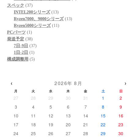
37
品
商
の
個
スペック
37
個
品
商
13
の
INTEL200シリーズ
13
の
品
個
13
商
Ryzen7000、9000シリーズ
13
商
の
11
個
品
Ryzen5000シリーズ
11
1
品
商
個
の
PCパーツ
1
個
38
品
の
商
発送予定
38
の
個
37
商
品
7日-9日
37
商
の
1
個
品
1日-2日
1
品
商
個
5
の
構成調整用
5
品
の
個
商
商
の
品
品
商
‹
›
2026年 8月
品
月
火
水
木
金
土
日
27
28
29
30
31
1
2
3
4
5
6
7
8
9
10
11
12
13
14
15
16
17
18
19
20
21
22
23
24
25
26
27
28
29
30