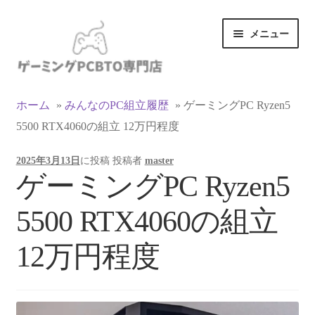
ナ
コ
メニュー
ビ
ン
ゲ
テ
ー
ン
カテゴリ一覧
シ
ツ
ホーム
»
みんなのPC組立履歴
»
ゲーミングPC Ryzen5
ョ
へ
5500 RTX4060の組立 12万円程度
マイアカウント
ン
ス
へ
キ
2025年3月13日
に投稿
投稿者
master
ス
ッ
支払い
ゲーミングPC Ryzen5
キ
プ
ッ
お買い物カゴ
5500 RTX4060の組立
プ
お買い物ガイド
12万円程度
LINEでお問い合わせ