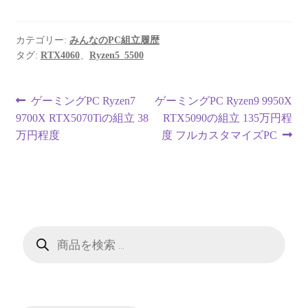
カテゴリー:
みんなのPC組立履歴
タグ:
RTX4060
、
Ryzen5_5500
投
前
次
ゲーミングPC Ryzen7
ゲーミングPC Ryzen9 9950X
の
の
9700X RTX5070Tiの組立 38
RTX5090の組立 135万円程
稿
投
投
万円程度
度 フルカスタマイズPC
ナ
稿:
稿:
ビ
ゲ
ー
商
品
検
シ
索
ョ