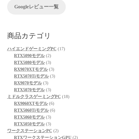
ン
Googleレビュー一覧
商品カテゴリ
17
ハイエンドゲーミングPC
17
2
個
RTX5090モデル
2
個
3
の
RTX5080モデル
3
の
個
3
商
RX9070XTモデル
3
商
の
個
3
品
RTX5070Tiモデル
3
3
品
商
の
個
RX9070モデル
3
個
品
3
商
の
RTX5070モデル
3
の
個
品
商
18
ミドルクラスゲーミングPC
18
商
の
6
品
個
RX9060XTモデル
6
品
商
個
6
の
RTX5060Tiモデル
6
品
3
の
個
商
RTX5060モデル
3
個
3
商
の
品
RTX5050モデル
3
の
個
品
商
2
ワークステーションPC
2
商
の
品
個
2
RTXワークステーションGPU
2