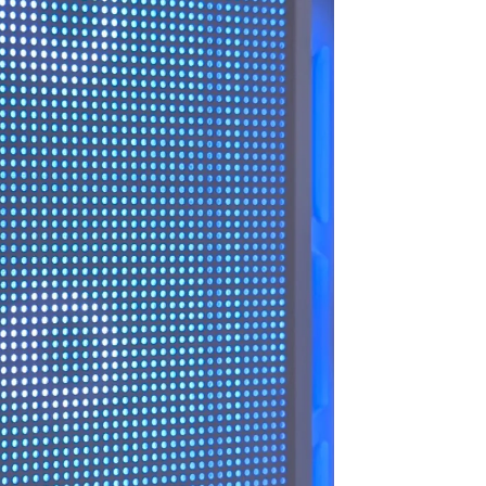
ので買うつもりのないもの
ヶ月弱経ちますが不具合や
まで買ってしまう現象もお
故障は一切なく快適に動
きません。組立履歴から実
作、使用できています！
際の数値が見られるので、
この組み合わせでも大丈夫
選ぶ際の価格や性能の基準
かなと思ったらそちらから
などが分かりやすく明記さ
探してみるのもいいかもし
れているので選ぶうえでの
れません。
参考にもしやすかったで
梱包は丁寧でPCには傷や汚
す！
れは一切ありません。ネッ
また、気になる点などはLINE
ト回線があればすぐに使用
での連絡が可能なので個別
できたのでゲームにログイ
での相談も受け付けてくれ
ンできて助かりました。
ます！
PC本体だけを買い替えたい
こちらでのリピ買いやアッ
という人にはオススメで
プグレードされてる方も多
す。設置やセットアップ、
いみたいなので私も次回も
周辺パーツの購入、電話で
こちらで購入しようと思っ
のアフターサービスなどと
ています
にかく一から十までおまか
せしたい人には向かないと
総合的にとても満足できる