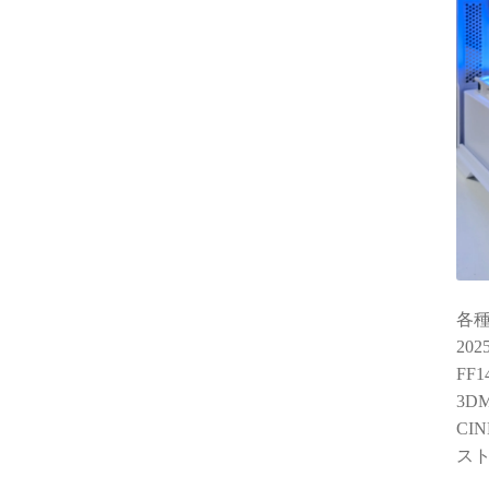
各
20
FF
3DM
CIN
スト