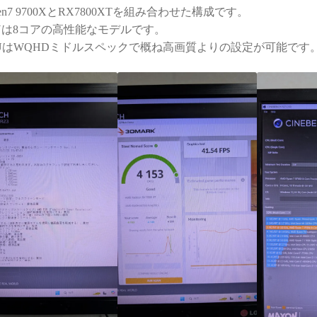
zen7 9700XとRX7800XTを組み合わせた構成です。
Uは8コアの高性能なモデルです。
UはWQHDミドルスペックで概ね高画質よりの設定が可能です