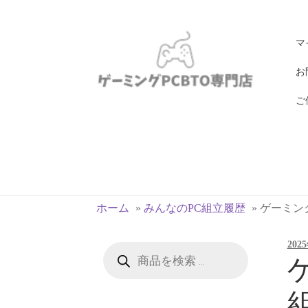
ナ
コ
マ
ビ
ン
ゲ
テ
お
ー
ン
ご
シ
ツ
ョ
へ
ン
ス
へ
キ
ス
ッ
キ
プ
ホーム
»
みんなのPC組立履歴
»
ゲーミングP
ッ
プ
202
商
品
ゲ
検
索