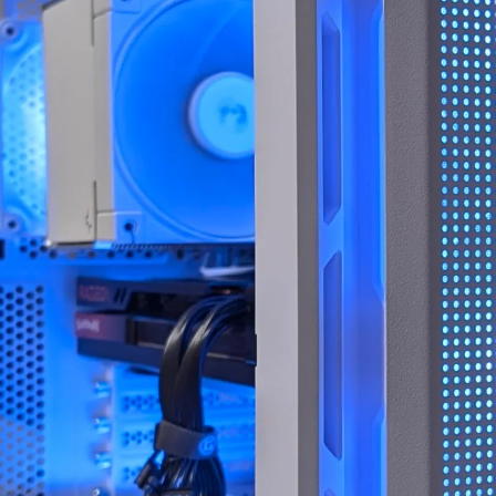
ちでした。
案内していただきました。
自分なりにAIやネットを駆
具体的には、正常に動作し
使して色々と対処を試みま
ているUSBポートが
したが改善せず、藁にもす
ASMedia製チップ経由であ
がる思いで相談したところ
ること、症状が出ている
「何か異常が見られた際
10Gbps対応ポートがAMD
は、まずは当店に相談くだ
CPU側のUSBコントローラ
さい」と仰っていただき、
ーに接続されている可能性
そのプロ意識の高さと責任
があることなど、マザーボ
感に深く感動しました！
ードの仕様やUSBコントロ
ーラーの違いまで踏み込ん
修理の発送から手元に戻る
で説明していただきまし
まで、わずか1週間という神
た。
速対応でした。
また、外付けHDDケース側
症状や再現性、原因の特定
の仕様やメーカー見解、
次第によるとは思います
USB規格の違い、5Gbpsと
が、修理の過程で判明した
10Gbpsの帯域差、HDDの実
二次的な不具合があったに
効速度、ケーブル品質や相
も関わらず圧倒的なスピー
性の可能性まで、非常に専