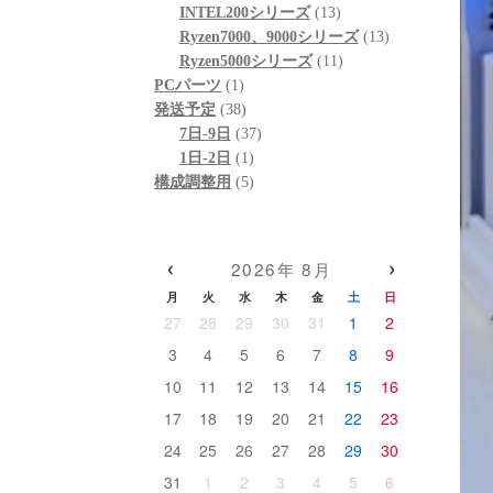
個
品
商
13
の
INTEL200シリーズ
13
の
品
個
13
商
Ryzen7000、9000シリーズ
13
商
の
11
個
品
Ryzen5000シリーズ
11
1
品
商
個
の
PCパーツ
1
個
38
品
の
商
発送予定
38
の
個
37
商
品
7日-9日
37
商
の
1
個
品
1日-2日
1
品
商
個
5
の
構成調整用
5
品
の
個
商
商
の
品
品
商
‹
›
2026年 8月
品
月
火
水
木
金
土
日
27
28
29
30
31
1
2
3
4
5
6
7
8
9
10
11
12
13
14
15
16
17
18
19
20
21
22
23
24
25
26
27
28
29
30
31
1
2
3
4
5
6