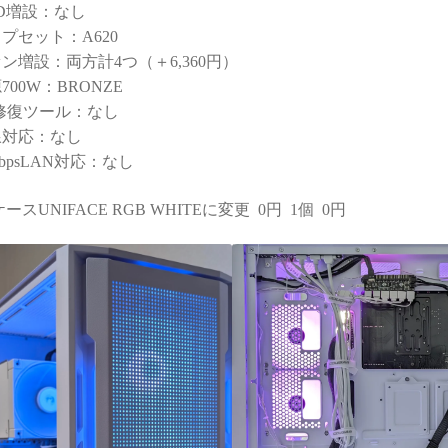
D増設：なし
する時間が無駄と感じてし
プセット：A620
まうかもしれません）
ン増設：両方計4つ（＋6,360円）
また次のゲーミングPCも、
700W：BRONZE
必ずPCBTO専門店さんで購
修復ツール：なし
入させていただきます！
線対応：なし
GbpsLAN対応：なし
ケースUNIFACE RGB WHITEに変更 0円 1個 0円