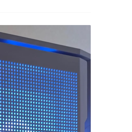
ゲームが快適にプレイした
去年の12月初旬に購入。
いけど機械には詳しくない
ので本人に聞いてみよう！
GPUはRTX5060の比較的安
ということでAIにゲームの
価な構成のPC購入ですが当
種類と予算を伝えたらオス
方、初めてのゲーミングPC
続きを読む
続きを読む
スメされたこちらで買いま
でした。
した。
HP内がとてもシンプルな作
ねこです
道明寺エルアート
2 か月 前
4 か月 前
りになっているので若干の
最初にサイトを見た時はシ
怪しさを感じてしまいまし
ンプル過ぎてリンクが間違
たが…笑
っているのかと思ってしま
他の方の丁寧で評価の高い
いましたが、種類はそこそ
レビューなども購入のきっ
こありパーツも分かりやす
かけの一つになりました。
く写真と説明があって選び
やすいです。目移りしない
製品に関しても購入して４