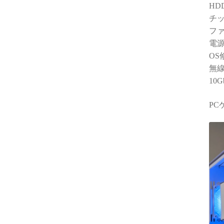
HD
チッ
ファ
電源
OS
無
10
PC