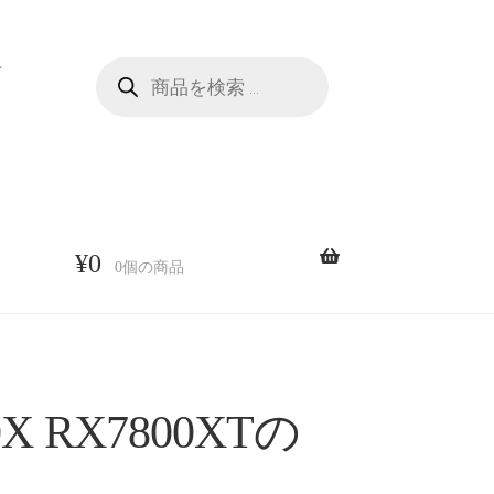
商
せ
品
検
索
¥
0
0個の商品
X RX7800XTの