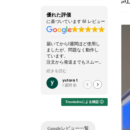
優れた評価
に基づいています 61 レビュー
届いてから1週間ほど使用し
他のショップより安いので
ましたが、問題なく動作し
怪しい店なのか？と躊躇し
ています。
てましたが、ここのサイト
注文から発送までもスムー
やXで組んだPCの画像を投
ズでした。
稿してるのを見て、思い切
続きを読む
続きを読む
って買ってみました。
他社では難しいカスタマイ
結果1週間でちゃんと届きま
yutara t
れいれい
1 週間 前
1 か月 前
ズが実現でき、大変有難か
した。初見だと怪しさ全開
ったです。
ですが安心して良いかと思
います。サイト内で自分が
Trustindexによる検証
注文したPCの完成後を載せ
てくれるのでそこも安心で
した。
問い合わせ等はしてないの
Googleレビュー一覧
でサポートは分かりません