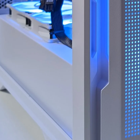
ド感で連休に間に合わせて
門的かつ分かりやすく整理
いただいたことに感謝しか
していただきました。結果
ありません。
として、PC本体の故障では
(こちらから急いで欲しいと
なく、特定の外付けHDDケ
依頼したわけではなかった
ースとUSBポートの組み合
のですが、顧客の心境を察
わせによる相性の可能性が
した対応力、そのホスピタ
高いことが分かり、安心し
リティの高さにも感動)
て使用を続けられるように
なりました。
高額なゲーミングPCだから
こそ「売って終わり」では
こちらの質問に対しても毎
なく、トラブルで困った時
回丁寧に返信してくださ
に本気で寄り添ってくれて
り、必要に応じてメーカー
信頼できるお店で買うべき
確認の進め方や追加で確認
だと改めて痛感しました。
すべき内容まで案内してい
ただけました。購入後のト
確かな技術力と顧客に寄り
ラブル相談にも真摯に対応
添った姿勢は、まさにプロ
してくださる、非常に信頼
そのものです。
できるショップ様です。
(購入時の構成相談の段階か
ら、提案の引き出しの多さ
PC本体の構成・価格だけで