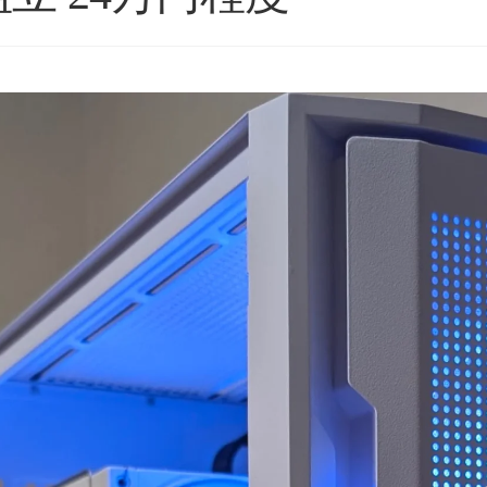
星5つの評価枠じゃ足りな
購入後のアフターフォロー
い！
まで非常に丁寧で、安心し
これからもずっと続いて欲
て相談できるショップ様で
しいPCBTOショップです！
す。
続きを読む
続きを読む
2025年11月に購入、半年近
購入したPCについて、外付
く何も問題なく快適に使用
けHDD接続時に特定のUSB
ネテル会長
チャロコテツ
2 か月 前
2 か月 前
できていましたが、突然の
ポートでデータ転送がうま
故障。
くいかない症状があり相談
(BOOTランプ点灯で起動不
しましたが、単に「別のポ
可)
ートを使ってください」で
終わるのではなく、背面
ゴールデンウィーク目前だ
USBポートごとの内部仕様
ったこともあり、連休中に
まで確認したうえで、原因
PCが使えない絶望的な気持
の切り分けを非常に詳しく