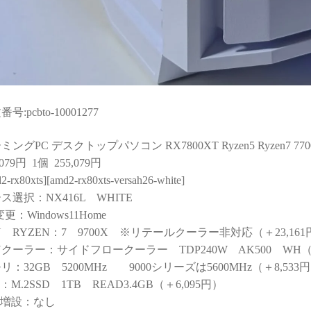
と知識量には脱帽するばか
なく、購入後のサポートま
りでした)
で重視される方には大変お
すすめできます。
些細な相談でもネットやAI
で調べるより、わかりやす
く的確なアドバイスをいた
だけて非常に助かりまし
た！
号:pcbto-10001277
(良い意味で変態と言うアレ
です！笑)
ングPC デスクトップパソコン RX7800XT Ryzen5 Ryzen7 7700 Ryz
購入後に何かトラブルがあ
,079円 1個 255,079円
っても助けてくれる安心感
2-rx80xts][amd2-rx80xts-versah26-white]
は、PC購入を決断するうえ
ス選択：NX416L WHITE
で、最も重要で価値のある
変更：Windows11Home
スペックではないでしょう
U RYZEN：7 9700X ※リテールクーラー非対応（＋23,161
か。
Uクーラー：サイドフロークーラー TDP240W AK500 WH（＋
おかげで他のショップでPC
リ：32GB 5200MHz 9000シリーズは5600MHz（＋8,533
を購入しようとは思えなく
D：M.2SSD 1TB READ3.4GB（＋6,095円）
なってしまいました。
D増設：なし
（他店で構成を検討・比較