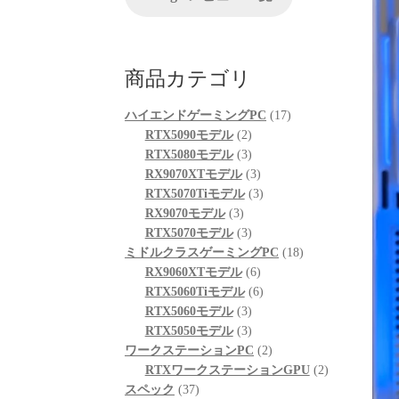
が、他の方のレビューを見
る限りは良さそうです。
起動も問題なくでき、家族
も喜んでおります。
商品カテゴリ
次回購入の際の比較ショッ
プとして入りそうです。
17
ハイエンドゲーミングPC
17
2
個
RTX5090モデル
2
個
3
の
RTX5080モデル
3
の
個
3
商
RX9070XTモデル
3
商
の
個
3
品
RTX5070Tiモデル
3
3
品
商
の
個
RX9070モデル
3
個
品
3
商
の
RTX5070モデル
3
の
個
品
商
18
ミドルクラスゲーミングPC
18
商
の
6
品
個
RX9060XTモデル
6
品
商
個
6
の
RTX5060Tiモデル
6
品
3
の
個
商
RTX5060モデル
3
個
3
商
の
品
RTX5050モデル
3
の
個
品
商
2
ワークステーションPC
2
商
の
品
個
2
RTXワークステーションGPU
2
37
品
商
の
個
スペック
37