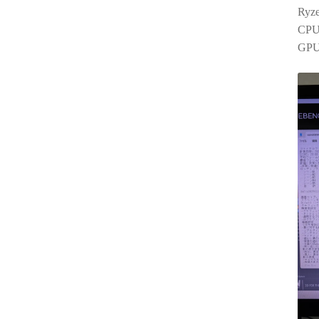
Ry
CP
GP