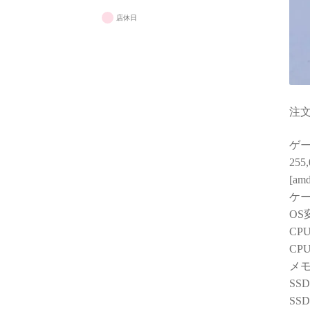
店休日
注文番
ゲーミ
255
[amd
ケー
OS
CP
CP
メモ
SS
SS