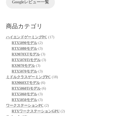
Googleレビュー一覧
商品カテゴリ
17
ハイエンドゲーミングPC
17
2
個
RTX5090モデル
2
個
3
の
RTX5080モデル
3
の
個
3
商
RX9070XTモデル
3
商
の
個
3
品
RTX5070Tiモデル
3
3
品
商
の
個
RX9070モデル
3
個
品
3
商
の
RTX5070モデル
3
の
個
品
商
18
ミドルクラスゲーミングPC
18
商
の
6
品
個
RX9060XTモデル
6
品
商
個
6
の
RTX5060Tiモデル
6
品
3
の
個
商
RTX5060モデル
3
個
3
商
の
品
RTX5050モデル
3
の
個
品
商
2
ワークステーションPC
2
商
の
品
個
2
RTXワークステーションGPU
2