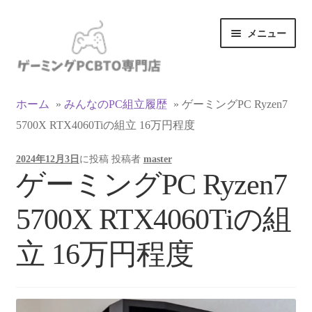
ナ
コ
メニュー
ビ
ン
ゲ
テ
ー
ン
カテゴリ一覧
シ
ツ
ホーム
»
みんなのPC組立履歴
»
ゲーミングPC Ryzen7
ョ
へ
5700X RTX4060Tiの組立 16万円程度
マイアカウント
ン
ス
へ
キ
2024年12月3日
に投稿
投稿者
master
ス
ッ
支払い
ゲーミングPC Ryzen7
キ
プ
ッ
お買い物カゴ
5700X RTX4060Tiの組
プ
お買い物ガイド
立 16万円程度
LINEでお問い合わせ