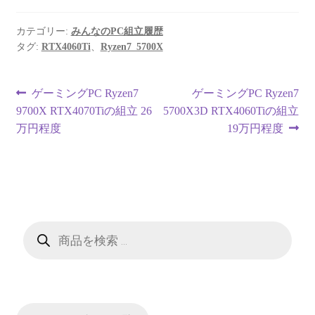
カテゴリー:
みんなのPC組立履歴
タグ:
RTX4060Ti
、
Ryzen7_5700X
投
前
次
ゲーミングPC Ryzen7
ゲーミングPC Ryzen7
の
の
9700X RTX4070Tiの組立 26
5700X3D RTX4060Tiの組立
稿
投
投
万円程度
19万円程度
ナ
稿:
稿:
ビ
ゲ
ー
商
品
検
シ
索
ョ
ン