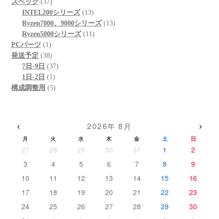
37
品
商
の
個
スペック
37
個
品
商
13
の
INTEL200シリーズ
13
の
品
個
13
商
Ryzen7000、9000シリーズ
13
商
の
11
個
品
Ryzen5000シリーズ
11
1
品
商
個
の
PCパーツ
1
個
38
品
の
商
発送予定
38
の
個
37
商
品
7日-9日
37
商
の
1
個
品
1日-2日
1
品
商
個
5
の
構成調整用
5
品
の
個
商
商
の
品
品
商
‹
›
2026年 8月
品
月
火
水
木
金
土
日
27
28
29
30
31
1
2
3
4
5
6
7
8
9
10
11
12
13
14
15
16
17
18
19
20
21
22
23
24
25
26
27
28
29
30