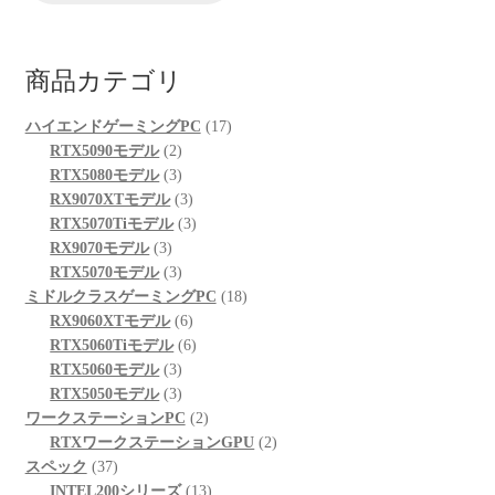
商品カテゴリ
17
ハイエンドゲーミングPC
17
2
個
RTX5090モデル
2
個
3
の
RTX5080モデル
3
の
個
3
商
RX9070XTモデル
3
商
の
個
3
品
RTX5070Tiモデル
3
3
品
商
の
個
RX9070モデル
3
個
品
3
商
の
RTX5070モデル
3
の
個
品
商
18
ミドルクラスゲーミングPC
18
商
の
6
品
個
RX9060XTモデル
6
品
商
個
6
の
RTX5060Tiモデル
6
品
3
の
個
商
RTX5060モデル
3
個
3
商
の
品
RTX5050モデル
3
の
個
品
商
2
ワークステーションPC
2
商
の
品
個
2
RTXワークステーションGPU
2
37
品
商
の
個
スペック
37
個
品
商
13
の
INTEL200シリーズ
13