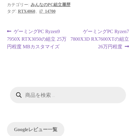
カテゴリー:
みんなのPC組立履歴
タグ:
RTX4060
、
i7_14700
投
前
次
ゲーミングPC Ryzen9
ゲーミングPC Ryzen7
の
の
7950X RTX3050の組立 25万
7800X3D RX7600XTの組立
稿
投
投
円程度 MBカスタマイズ
26万円程度
ナ
稿:
稿:
ビ
ゲ
ー
商
品
検
シ
索
ョ
ン
Googleレビュー一覧