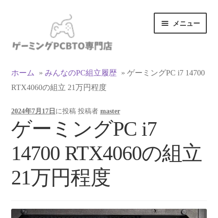
ナ
コ
メニュー
ビ
ン
ゲ
テ
ー
ン
カテゴリ一覧
シ
ツ
ホーム
»
みんなのPC組立履歴
»
ゲーミングPC i7 14700
ョ
へ
RTX4060の組立 21万円程度
マイアカウント
ン
ス
へ
キ
2024年7月17日
に投稿
投稿者
master
ス
ッ
支払い
ゲーミングPC i7
キ
プ
ッ
お買い物カゴ
14700 RTX4060の組立
プ
お買い物ガイド
21万円程度
LINEでお問い合わせ