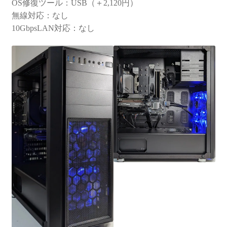
OS修復ツール：USB（＋2,120円）
無線対応：なし
10GbpsLAN対応：なし