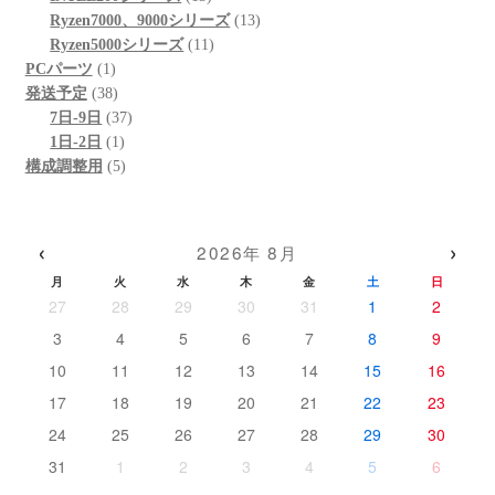
の
品
個
13
商
Ryzen7000、9000シリーズ
13
商
の
11
個
品
Ryzen5000シリーズ
11
1
品
商
個
の
PCパーツ
1
個
38
品
の
商
発送予定
38
の
個
37
商
品
7日-9日
37
商
の
1
個
品
1日-2日
1
品
商
個
5
の
構成調整用
5
品
の
個
商
商
の
品
品
商
‹
›
2026年 8月
品
月
火
水
木
金
土
日
27
28
29
30
31
1
2
3
4
5
6
7
8
9
10
11
12
13
14
15
16
17
18
19
20
21
22
23
24
25
26
27
28
29
30
31
1
2
3
4
5
6