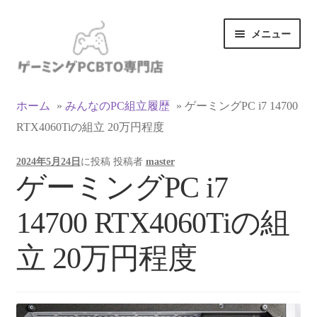
ナ
コ
メニュー
ビ
ン
ゲ
テ
ー
ン
カテゴリ一覧
シ
ツ
ホーム
»
みんなのPC組立履歴
»
ゲーミングPC i7 14700
ョ
へ
RTX4060Tiの組立 20万円程度
マイアカウント
ン
ス
へ
キ
2024年5月24日
に投稿
投稿者
master
ス
ッ
支払い
ゲーミングPC i7
キ
プ
ッ
お買い物カゴ
14700 RTX4060Tiの組
プ
お買い物ガイド
立 20万円程度
LINEでお問い合わせ