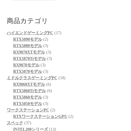
商品カテゴリ
17
ハイエンドゲーミングPC
17
2
個
RTX5090モデル
2
個
3
の
RTX5080モデル
3
の
個
3
商
RX9070XTモデル
3
商
の
個
3
品
RTX5070Tiモデル
3
3
品
商
の
個
RX9070モデル
3
個
品
3
商
の
RTX5070モデル
3
の
個
品
商
18
ミドルクラスゲーミングPC
18
商
の
6
品
個
RX9060XTモデル
6
品
商
個
6
の
RTX5060Tiモデル
6
品
3
の
個
商
RTX5060モデル
3
個
3
商
の
品
RTX5050モデル
3
の
個
品
商
2
ワークステーションPC
2
商
の
品
個
2
RTXワークステーションGPU
2
37
品
商
の
個
スペック
37
個
品
商
13
の
INTEL200シリーズ
13