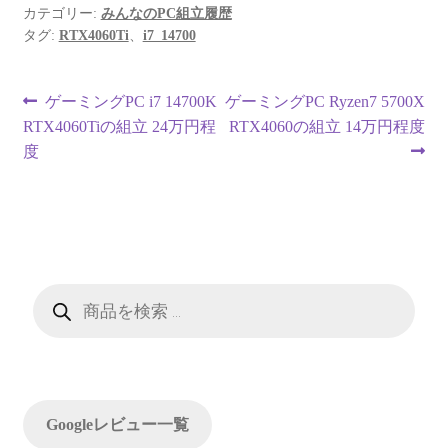
カテゴリー:
みんなのPC組立履歴
タグ:
RTX4060Ti
、
i7_14700
投
前
次
ゲーミングPC i7 14700K
ゲーミングPC Ryzen7 5700X
の
の
RTX4060Tiの組立 24万円程
RTX4060の組立 14万円程度
稿
投
投
度
ナ
稿:
稿:
ビ
ゲ
ー
商
品
検
シ
索
ョ
ン
Googleレビュー一覧