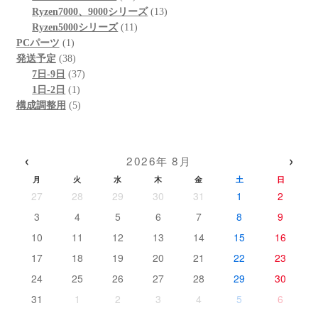
の
品
個
13
商
Ryzen7000、9000シリーズ
13
商
の
11
個
品
Ryzen5000シリーズ
11
1
品
商
個
の
PCパーツ
1
個
38
品
の
商
発送予定
38
の
個
37
商
品
7日-9日
37
商
の
1
個
品
1日-2日
1
品
商
個
5
の
構成調整用
5
品
の
個
商
商
の
品
品
商
‹
›
2026年 8月
品
月
火
水
木
金
土
日
27
28
29
30
31
1
2
3
4
5
6
7
8
9
10
11
12
13
14
15
16
17
18
19
20
21
22
23
24
25
26
27
28
29
30
31
1
2
3
4
5
6