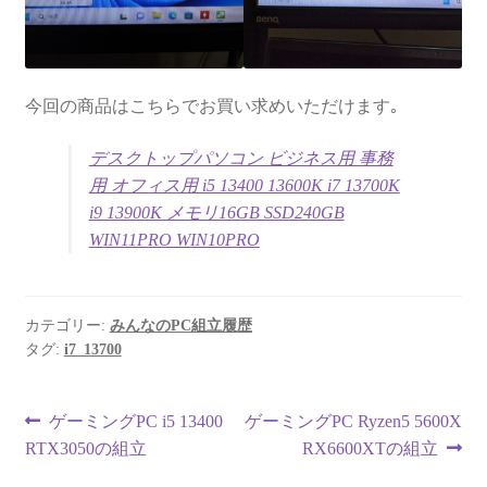
今回の商品はこちらでお買い求めいただけます｡
デスクトップパソコン ビジネス用 事務
用 オフィス用 i5 13400 13600K i7 13700K
i9 13900K メモリ16GB SSD240GB
WIN11PRO WIN10PRO
カテゴリー:
みんなのPC組立履歴
タグ:
i7_13700
投
前
次
ゲーミングPC i5 13400
ゲーミングPC Ryzen5 5600X
の
の
RTX3050の組立
RX6600XTの組立
稿
投
投