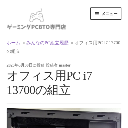
ナ
コ
メニュー
ビ
ン
ゲ
テ
ー
ン
カテゴリ一覧
シ
ツ
ホーム
»
みんなのPC組立履歴
»
オフィス用PC i7 13700
ョ
へ
の組立
マイアカウント
ン
ス
へ
キ
2023年5月30日
に投稿
投稿者
master
ス
ッ
支払い
オフィス用PC i7
キ
プ
ッ
お買い物カゴ
13700の組立
プ
お買い物ガイド
LINEでお問い合わせ