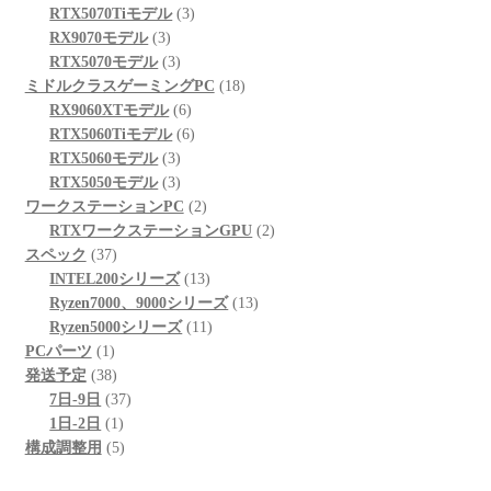
商
の
個
3
品
RTX5070Tiモデル
3
3
品
商
の
個
RX9070モデル
3
個
品
3
商
の
RTX5070モデル
3
の
個
品
商
18
ミドルクラスゲーミングPC
18
商
の
6
品
個
RX9060XTモデル
6
品
商
個
6
の
RTX5060Tiモデル
6
品
3
の
個
商
RTX5060モデル
3
個
3
商
の
品
RTX5050モデル
3
の
個
品
商
2
ワークステーションPC
2
商
の
品
個
2
RTXワークステーションGPU
2
37
品
商
の
個
スペック
37
個
品
商
13
の
INTEL200シリーズ
13
の
品
個
13
商
Ryzen7000、9000シリーズ
13
商
の
11
個
品
Ryzen5000シリーズ
11
1
品
商
個
の
PCパーツ
1
個
38
品
の
商
発送予定
38
の
個
37
商
品
7日-9日
37
商
の
1
個
品
1日-2日
1
品
商
個
5
の
構成調整用
5
品
の
個
商