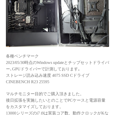
各種ベンチマーク
2023/05/30時点のWindows updateとチップセットドライバ
ー､GPUドライバーで計測しております｡
ストレージ読み込み速度 4075 SSD Cドライブ
CINEBENCH R23 25595
マルチモニター目的でご購入頂きました。
後日拡張を実施したいとのことでPCケースと電源容量
をカスタマイズしております。
13000シリーズのi7 i9は実装コア数、動作クロックがKな