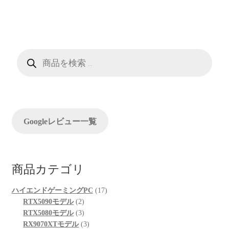
ナ
稿:
稿:
ビ
ゲ
商
品
ー
検
索
シ
ョ
Googleレビュー一覧
ン
商品カテゴリ
17
ハイエンドゲーミングPC
17
2
個
RTX5090モデル
2
個
3
の
RTX5080モデル
3
の
個
3
商
RX9070XTモデル
3