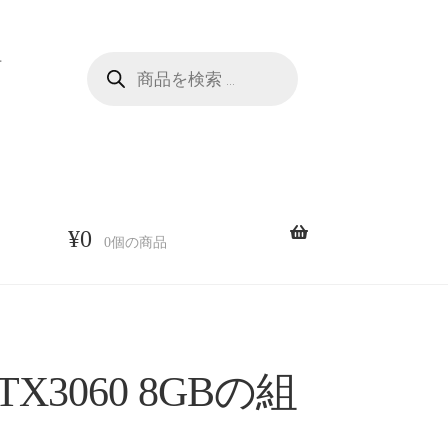
商
せ
品
検
索
¥
0
0個の商品
TX3060 8GBの組