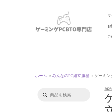
ナ
コ
マ
ビ
ン
ゲ
テ
お
ー
ン
ご
シ
ツ
ョ
へ
ン
ス
へ
キ
ス
ッ
キ
プ
ホーム
»
みんなのPC組立履歴
»
ゲーミングP
ッ
プ
202
商
品
ゲ
検
索