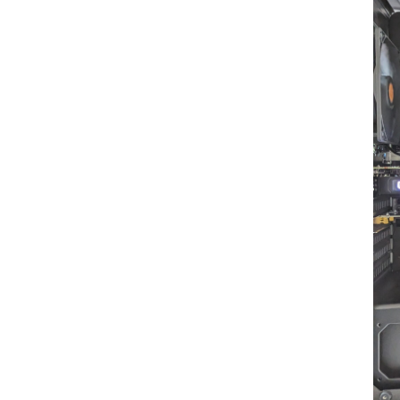
する時
まうか
また次
必ずPC
入させ