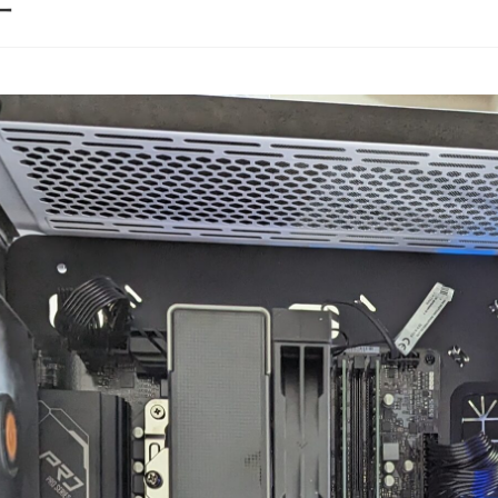
の評価枠じゃ足りな
購入後のアフターフォロー
ゲー
まで非常に丁寧で、安心し
いけ
らもずっと続いて欲
て相談できるショップ様で
ので
BTOショップです！
す。
という
種類
む
続きを読む
続き
年11月に購入、半年近
購入したPCについて、外付
スメ
問題なく快適に使用
けHDD接続時に特定のUSB
した
ネテル会長
チャロコテツ
2 か月 前
2 か月 前
いましたが、突然の
ポートでデータ転送がうま
くいかない症状があり相談
最初
Tランプ点灯で起動不
しましたが、単に「別のポ
ンプ
ートを使ってください」で
って
終わるのではなく、背面
いま
デンウィーク目前だ
USBポートごとの内部仕様
こあ
ともあり、連休中に
まで確認したうえで、原因
く写
使えない絶望的な気持
の切り分けを非常に詳しく
やす