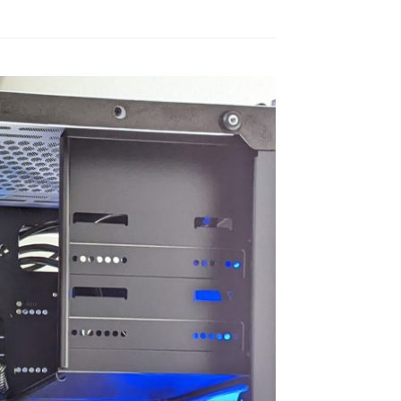
ムが快適にプレイした
去年の12月初旬に購入。
他
ど機械には詳しくない
て
本人に聞いてみよう！
GPUはRTX5060の比較的安
高
ことでAIにゲームの
価な構成のPC購入ですが当
マ
と予算を伝えたらオス
方、初めてのゲーミングPC
な
を読む
続きを読む
続
されたこちらで買いま
でした。
G
。
HP内がとてもシンプルな作
ァ
ねこです
道明寺エルアート
3 か月 前
4 か月 前
りになっているので若干の
れ
にサイトを見た時はシ
怪しさを感じてしまいまし
好
ル過ぎてリンクが間違
たが…笑
さ
いるのかと思ってしま
他の方の丁寧で評価の高い
ル
したが、種類はそこそ
レビューなども購入のきっ
用
りパーツも分かりやす
かけの一つになりました。
け
真と説明があって選び
き
いです。目移りしない
製品に関しても購入して４
た