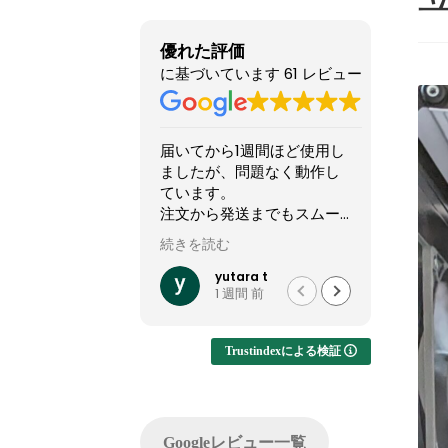
優れた評価
に基づいています 61 レビュー
ら1週間ほど使用し
他のショップより安いので
星5つ
、問題なく動作し
怪しい店なのか？と躊躇し
い！
。
てましたが、ここのサイト
これか
発送までもスムー
やXで組んだPCの画像を投
しいPC
。
稿してるのを見て、思い切
続きを読む
続きを読
って買ってみました。
2025
難しいカスタマイ
結果1週間でちゃんと届きま
く何も
tara t
れいれい
 週間 前
1 か月 前
でき、大変有難か
した。初見だと怪しさ全開
できて
。
ですが安心して良いかと思
故障。
います。サイト内で自分が
(BOO
Trustindexによる検証
注文したPCの完成後を載せ
可)
てくれるのでそこも安心で
した。
ゴール
問い合わせ等はしてないの
ったこ
Googleレビュー一覧
でサポートは分かりません
PCが