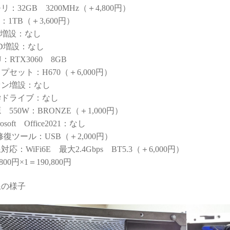
量には脱帽するばか
なく、購入後のサポートま
リ：32GB 3200MHz（＋4,800円）
)
で重視される方には大変お
D：1TB（＋3,600円）
すすめできます。
談でもネットやAI
D増設：なし
るより、わかりやす
D増設：なし
なアドバイスをいた
U：RTX3060 8GB
非常に助かりまし
プセット：H670（＋6,000円）
ァン増設：なし
意味で変態と言うアレ
学ドライブ：なし
)
 550W：BRONZE（＋1,000円）
に何かトラブルがあ
rosoft Office2021：なし
助けてくれる安心感
修復ツール：USB（＋2,000円）
C購入を決断するうえ
対応：WiFi6E 最大2.4Gbps BT5.3（＋6,000円）
も重要で価値のある
,800円×1＝190,800円
クではないでしょう
線の様子
で他のショップでPC
しようとは思えなく
しまいました。
で構成を検討・比較