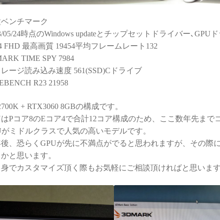
種ベンチマーク
23/05/24時点のWindows updateとチップセットドライバー､
14 FHD 最高画質 19454平均フレームレート132
ARK TIME SPY 7984
レージ読み込み速度 561(SSD)Cドライブ
EBENCH R23 21958
12700K + RTX3060 8GBの構成です。
UはPコア8のEコア4で合計12コア構成のため、ここ数年先ま
PUがミドルクラスで人気の高いモデルです。
年後、恐らくGPUが先に不満点がでると思われますが、その際に
るかと思います。
自身でカスタマイズ頂く際もお気軽にご相談頂ければと思いま