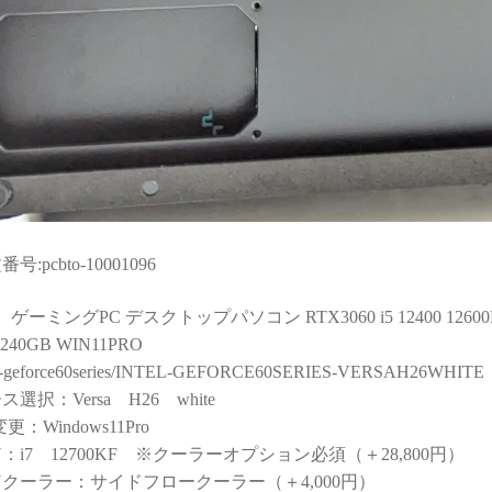
連休に間に合わせて
門的かつ分かりやすく整理
思い
いたことに感謝しか
していただきました。結果
今後
せん。
として、PC本体の故障では
あれ
らから急いで欲しいと
なく、特定の外付けHDDケ
した
たわけではなかった
ースとUSBポートの組み合
が、顧客の心境を察
わせによる相性の可能性が
応力、そのホスピタ
高いことが分かり、安心し
の高さにも感動)
て使用を続けられるように
なりました。
ゲーミングPCだから
売って終わり」では
こちらの質問に対しても毎
トラブルで困った時
回丁寧に返信してくださ
号:pcbto-10001096
で寄り添ってくれて
り、必要に応じてメーカー
きるお店で買うべき
確認の進め方や追加で確認
ゲーミングPC デスクトップパソコン RTX3060 i5 12400 12600K i7
めて痛感しました。
すべき内容まで案内してい
240GB WIN11PRO
ただけました。購入後のト
el-geforce60series/INTEL-GEFORCE60SERIES-VERSAH26WHITE
技術力と顧客に寄り
ラブル相談にも真摯に対応
ス選択：Versa H26 white
姿勢は、まさにプロ
してくださる、非常に信頼
のです。
できるショップ様です。
更：Windows11Pro
時の構成相談の段階か
U：i7 12700KF ※クーラーオプション必須（＋28,800円）
案の引き出しの多さ
PC本体の構成・価格だけで
Uクーラー：サイドフロークーラー（＋4,000円）