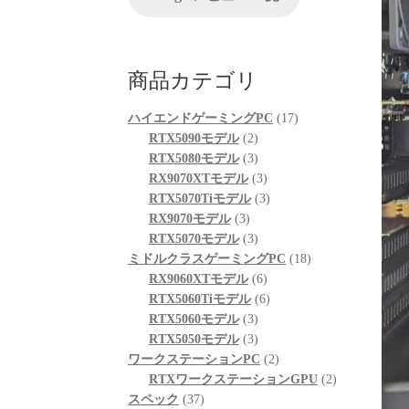
が、他の方のレビューを見
ちでし
る限りは良さそうです。
起動も問題なくでき、家族
自分なり
も喜んでおります。
使して
商品カテゴリ
次回購入の際の比較ショッ
したが
プとして入りそうです。
がる思
17
ハイエンドゲーミングPC
17
「何か
2
個
RTX5090モデル
2
は、ま
個
3
の
RTX5080モデル
3
さい」
の
個
3
商
RX9070XTモデル
3
そのプ
商
の
個
3
品
RTX5070Tiモデル
3
感に深
3
品
商
の
個
RX9070モデル
3
個
品
3
商
の
RTX5070モデル
3
修理の
の
個
品
商
18
ミドルクラスゲーミングPC
18
まで、
商
の
6
品
個
RX9060XTモデル
6
速対応
品
商
個
6
の
RTX5060Tiモデル
6
品
3
の
個
商
RTX5060モデル
3
症状や
個
3
商
の
品
RTX5050モデル
3
次第に
の
個
品
商
2
が、修
ワークステーションPC
2
二次的
商
の
品
個
2
RTXワークステーションGPU
2
も関わ
37
品
商
の
個
スペック
37