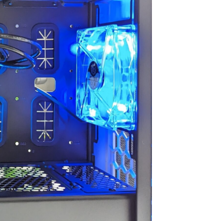
買うつもりのないもの
ヶ月弱経ちますが不具合や
買ってしまう現象もお
故障は一切なく快適に動
不
せん。組立履歴から実
作、使用できています！
問
数値が見られるので、
信
組み合わせでも大丈夫
選ぶ際の価格や性能の基準
ム
と思ったらそちらから
などが分かりやすく明記さ
今
てみるのもいいかもし
れているので選ぶうえでの
で
せん。
参考にもしやすかったで
で不
は丁寧でPCには傷や汚
す！
設
一切ありません。ネッ
また、気になる点などはLINE
れ
線があればすぐに使用
での連絡が可能なので個別
ど
たのでゲームにログイ
での相談も受け付けてくれ
た
きて助かりました。
ます！
フ
本体だけを買い替えたい
こちらでのリピ買いやアッ
い
う人にはオススメで
プグレードされてる方も多
た
設置やセットアップ、
いみたいなので私も次回も
き
パーツの購入、電話で
こちらで購入しようと思っ
次
フターサービスなどと
ています
ち
く一から十までおまか
と
たい人には向かないと
総合的にとても満足できる