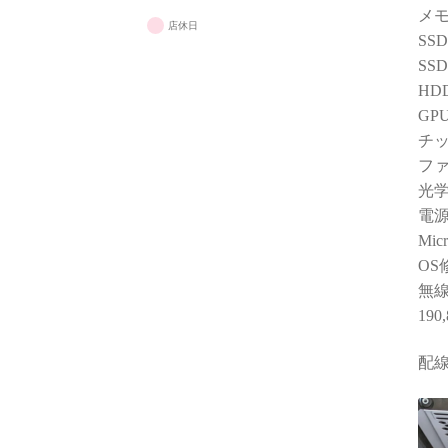
と知識
メモ
りでした
店休日
SS
些細な相
SS
で調べ
HD
く的確
GP
だけて
チッ
た！
フ
(良い
光
です！笑
電源
購入後
Mic
っても
OS
は、P
無線
で、最
190
スペッ
か。
配
おかげ
を購入
なって
（他店