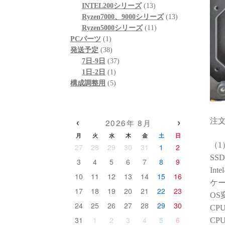
ド感で
個
品
商
13
の
INTEL200シリーズ
13
いただ
の
品
個
13
商
Ryzen7000、9000シリーズ
13
ありま
商
の
11
個
品
Ryzen5000シリーズ
11
(こち
1
品
商
個
の
PCパーツ
1
依頼し
個
38
品
の
商
発送予定
38
のです
の
個
37
商
品
7日-9日
37
した対
商
の
1
個
品
1日-2日
1
リティ
品
商
個
5
の
構成調整用
5
品
の
個
商
高額な
商
の
品
こそ「
品
商
‹
›
なく、
注文番
2026年 8月
品
に本気
月
火
水
木
金
土
日
信頼で
（1）
27
28
29
30
31
1
2
だと改
SSD
3
4
5
6
7
8
9
Int
確かな
10
11
12
13
14
15
16
ケー
添った
17
18
19
20
21
22
23
そのも
OS変
24
25
26
27
28
29
30
(購入
CP
ら、提
31
1
2
3
4
5
6
CP