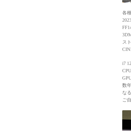
各
20
FF
3DM
スト
CIN
i7 
CP
G
数
な
ご