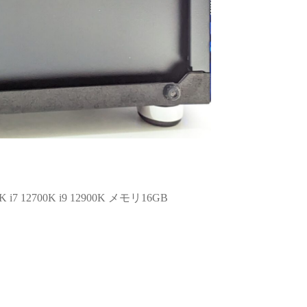
ます。
お買い物でした
また買い換えることが
ばこちらのお店を利用
いです。
 12700K i9 12900K メモリ16GB