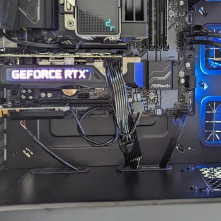
た。
案内していただきました。
ので
まで
にAIやネットを駆
具体的には、正常に動作し
きま
色々と対処を試みま
ているUSBポートが
際の
改善せず、藁にもす
ASMedia製チップ経由であ
この
いで相談したところ
ること、症状が出ている
かな
異常が見られた際
10Gbps対応ポートがAMD
探し
ずは当店に相談くだ
CPU側のUSBコントローラ
れま
と仰っていただき、
ーに接続されている可能性
梱包
ロ意識の高さと責任
があることなど、マザーボ
れは
く感動しました！
ードの仕様やUSBコントロ
ト回
ーラーの違いまで踏み込ん
でき
発送から手元に戻る
で説明していただきまし
ンで
わずか1週間という神
た。
でした。
PC
また、外付けHDDケース側
とい
再現性、原因の特定
の仕様やメーカー見解、
す。
よるとは思います
USB規格の違い、5Gbpsと
周辺
理の過程で判明した
10Gbpsの帯域差、HDDの実
のア
な不具合があったに
効速度、ケーブル品質や相
にか
らず圧倒的なスピー
性の可能性まで、非常に専
せし