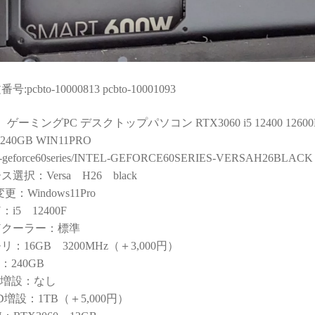
連休に間に合わせて
門的かつ分かりやすく整理
思い
いたことに感謝しか
していただきました。結果
今後
せん。
として、PC本体の故障では
あれ
らから急いで欲しいと
なく、特定の外付けHDDケ
した
たわけではなかった
ースとUSBポートの組み合
が、顧客の心境を察
わせによる相性の可能性が
号:pcbto-10000813 pcbto-10001093
応力、そのホスピタ
高いことが分かり、安心し
の高さにも感動)
て使用を続けられるように
ゲーミングPC デスクトップパソコン RTX3060 i5 12400 12600K i7
なりました。
ゲーミングPCだから
240GB WIN11PRO
売って終わり」では
こちらの質問に対しても毎
el-geforce60series/INTEL-GEFORCE60SERIES-VERSAH26BLACK
トラブルで困った時
回丁寧に返信してくださ
ス選択：Versa H26 black
で寄り添ってくれて
り、必要に応じてメーカー
更：Windows11Pro
きるお店で買うべき
確認の進め方や追加で確認
：i5 12400F
めて痛感しました。
すべき内容まで案内してい
ただけました。購入後のト
Uクーラー：標準
技術力と顧客に寄り
ラブル相談にも真摯に対応
リ：16GB 3200MHz（＋3,000円）
姿勢は、まさにプロ
してくださる、非常に信頼
D：240GB
のです。
できるショップ様です。
D増設：なし
時の構成相談の段階か
D増設：1TB（＋5,000円）
案の引き出しの多さ
PC本体の構成・価格だけで