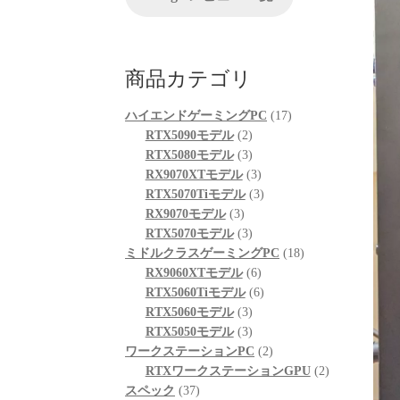
が、他の方のレビューを見
ちでし
る限りは良さそうです。
起動も問題なくでき、家族
自分なり
も喜んでおります。
使して
商品カテゴリ
次回購入の際の比較ショッ
したが
プとして入りそうです。
がる思
17
ハイエンドゲーミングPC
17
「何か
2
個
RTX5090モデル
2
は、ま
個
3
の
RTX5080モデル
3
さい」
の
個
3
商
RX9070XTモデル
3
そのプ
商
の
個
3
品
RTX5070Tiモデル
3
感に深
3
品
商
の
個
RX9070モデル
3
個
品
3
商
の
RTX5070モデル
3
修理の
の
個
品
商
18
ミドルクラスゲーミングPC
18
まで、
商
の
6
品
個
RX9060XTモデル
6
速対応
品
商
個
6
の
RTX5060Tiモデル
6
品
3
の
個
商
RTX5060モデル
3
症状や
個
3
商
の
品
RTX5050モデル
3
次第に
の
個
品
商
2
が、修
ワークステーションPC
2
二次的
商
の
品
個
2
RTXワークステーションGPU
2
も関わ
37
品
商
の
個
スペック
37