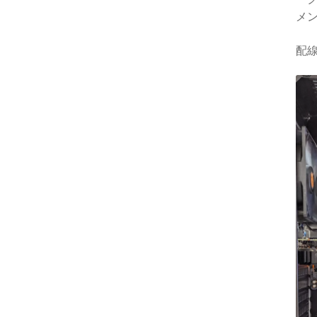
する時
メン
まうか
配
また次
必ずPC
入させ