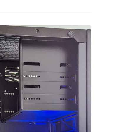
ムが快適にプレイした
去年の12月初旬に購入。
他
ど機械には詳しくない
て
本人に聞いてみよう！
GPUはRTX5060の比較的安
高
ことでAIにゲームの
価な構成のPC購入ですが当
マ
と予算を伝えたらオス
方、初めてのゲーミングPC
な
を読む
続きを読む
続
されたこちらで買いま
でした。
G
。
HP内がとてもシンプルな作
ァ
ねこです
道明寺エルアート
2 か月 前
4 か月 前
りになっているので若干の
れ
にサイトを見た時はシ
怪しさを感じてしまいまし
好
ル過ぎてリンクが間違
たが…笑
さ
いるのかと思ってしま
他の方の丁寧で評価の高い
ル
したが、種類はそこそ
レビューなども購入のきっ
用
りパーツも分かりやす
かけの一つになりました。
け
真と説明があって選び
き
いです。目移りしない
製品に関しても購入して４
た