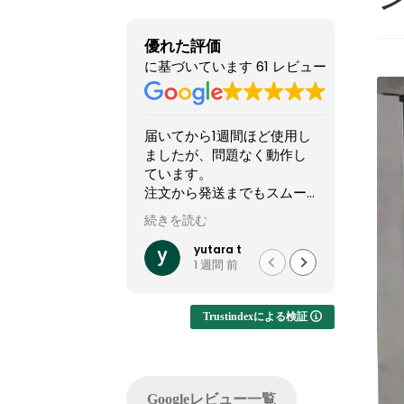
優れた評価
に基づいています 61 レビュー
ら1週間ほど使用し
他のショップより安いので
星5つ
、問題なく動作し
怪しい店なのか？と躊躇し
い！
。
てましたが、ここのサイト
これか
発送までもスムー
やXで組んだPCの画像を投
しいPC
。
稿してるのを見て、思い切
続きを読む
続きを読
って買ってみました。
2025
難しいカスタマイ
結果1週間でちゃんと届きま
く何も
tara t
れいれい
 週間 前
1 か月 前
でき、大変有難か
した。初見だと怪しさ全開
できて
。
ですが安心して良いかと思
故障。
います。サイト内で自分が
(BOO
Trustindexによる検証
注文したPCの完成後を載せ
可)
てくれるのでそこも安心で
した。
ゴール
問い合わせ等はしてないの
ったこ
Googleレビュー一覧
でサポートは分かりません
PCが