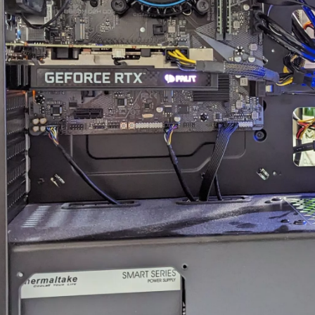
た。
案内していただきました。
ので
まで
にAIやネットを駆
具体的には、正常に動作し
きま
色々と対処を試みま
ているUSBポートが
際の
改善せず、藁にもす
ASMedia製チップ経由であ
この
いで相談したところ
ること、症状が出ている
かな
異常が見られた際
10Gbps対応ポートがAMD
探し
ずは当店に相談くだ
CPU側のUSBコントローラ
れま
と仰っていただき、
ーに接続されている可能性
梱包
ロ意識の高さと責任
があることなど、マザーボ
れは
く感動しました！
ードの仕様やUSBコントロ
ト回
ーラーの違いまで踏み込ん
でき
発送から手元に戻る
で説明していただきまし
ンで
わずか1週間という神
た。
でした。
PC
また、外付けHDDケース側
とい
再現性、原因の特定
の仕様やメーカー見解、
す。
よるとは思います
USB規格の違い、5Gbpsと
周辺
理の過程で判明した
10Gbpsの帯域差、HDDの実
のア
な不具合があったに
効速度、ケーブル品質や相
にか
らず圧倒的なスピー
性の可能性まで、非常に専
せし