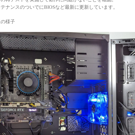
間が無駄と感じてし
テナンスのついでにBIOSなど最新に更新しています。
もしれません）
線の様子
のゲーミングPCも、
BTO専門店さんで購
ていただきます！