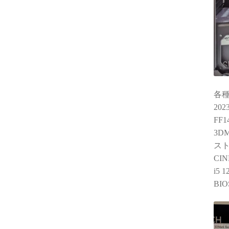
各
20
FF
3DM
スト
CIN
i5
BI