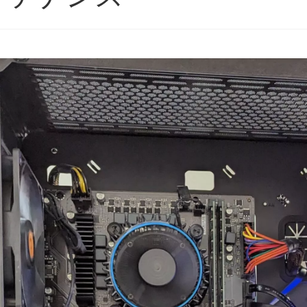
の評価枠じゃ足りな
購入後のアフターフォロー
ゲー
まで非常に丁寧で、安心し
いけ
らもずっと続いて欲
て相談できるショップ様で
ので
BTOショップです！
す。
という
種類
む
続きを読む
続き
年11月に購入、半年近
購入したPCについて、外付
スメ
問題なく快適に使用
けHDD接続時に特定のUSB
した
ネテル会長
チャロコテツ
2 か月 前
2 か月 前
いましたが、突然の
ポートでデータ転送がうま
くいかない症状があり相談
最初
Tランプ点灯で起動不
しましたが、単に「別のポ
ンプ
ートを使ってください」で
って
終わるのではなく、背面
いま
デンウィーク目前だ
USBポートごとの内部仕様
こあ
ともあり、連休中に
まで確認したうえで、原因
く写
使えない絶望的な気持
の切り分けを非常に詳しく
やす