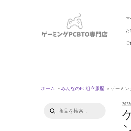
ナ
コ
マ
ビ
ン
ゲ
テ
お
ー
ン
ご
シ
ツ
ョ
へ
ン
ス
へ
キ
ス
ッ
キ
プ
ホーム
»
みんなのPC組立履歴
»
ゲーミングP
ッ
プ
202
商
品
ゲ
検
索