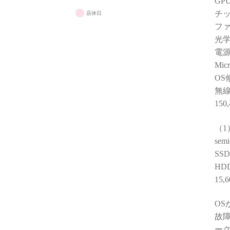
GP
と知識
りでした
チッ
店休日
フ
些細な相
光
で調べ
電源
く的確
Mic
だけて
た！
OS
(良い
無
です！笑
150
購入後
（1
っても
semi
は、P
で、最
SS
スペッ
HD
か。
15,
おかげ
O
を購入
故
なって
（他店
ー