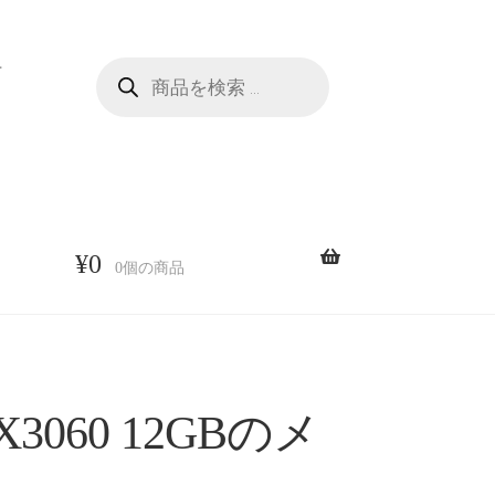
商
せ
品
検
索
¥
0
0個の商品
X3060 12GBのメ