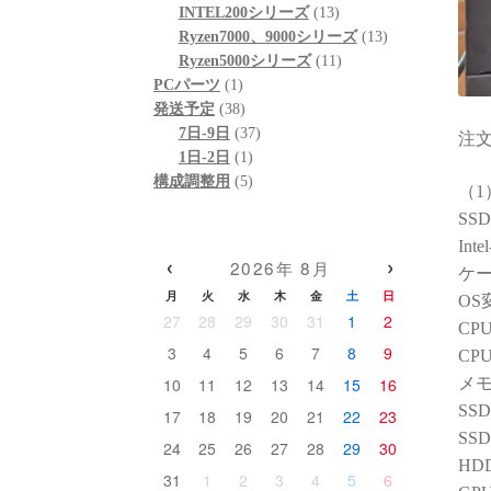
ド感で
個
品
商
13
の
INTEL200シリーズ
13
いただ
の
品
個
13
商
Ryzen7000、9000シリーズ
13
ありま
商
の
11
個
品
Ryzen5000シリーズ
11
(こち
1
品
商
個
の
PCパーツ
1
依頼し
個
38
品
の
商
発送予定
38
のです
の
個
37
商
品
7日-9日
37
注文番
した対
商
の
1
個
品
1日-2日
1
リティ
品
商
個
5
の
構成調整用
5
（1）
品
の
個
商
高額な
SSD
商
の
品
こそ「
Int
品
商
‹
›
なく、
2026年 8月
ケー
品
に本気
月
火
水
木
金
土
日
OS変
信頼で
27
28
29
30
31
1
2
CPU
だと改
3
4
5
6
7
8
9
CP
確かな
メモ
10
11
12
13
14
15
16
添った
SS
17
18
19
20
21
22
23
そのも
SS
24
25
26
27
28
29
30
(購入
HD
ら、提
31
1
2
3
4
5
6