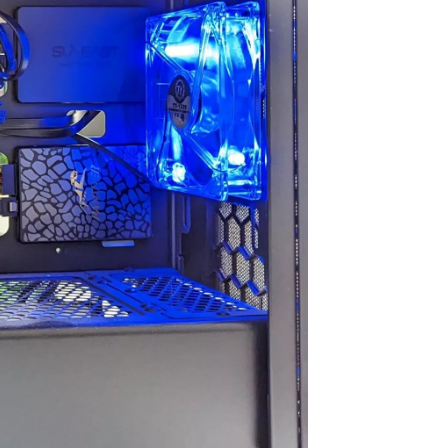
買うつもりのないもの
ヶ月弱経ちますが不具合や
買ってしまう現象もお
故障は一切なく快適に動
不
せん。組立履歴から実
作、使用できています！
問
数値が見られるので、
信
組み合わせでも大丈夫
選ぶ際の価格や性能の基準
ム
と思ったらそちらから
などが分かりやすく明記さ
今
てみるのもいいかもし
れているので選ぶうえでの
で
せん。
参考にもしやすかったで
で不
は丁寧でPCには傷や汚
す！
設
一切ありません。ネッ
また、気になる点などはLINE
れ
線があればすぐに使用
での連絡が可能なので個別
ど
たのでゲームにログイ
での相談も受け付けてくれ
た
きて助かりました。
ます！
フ
本体だけを買い替えたい
こちらでのリピ買いやアッ
い
う人にはオススメで
プグレードされてる方も多
た
設置やセットアップ、
いみたいなので私も次回も
き
パーツの購入、電話で
こちらで購入しようと思っ
次
フターサービスなどと
ています
ち
く一から十までおまか
と
たい人には向かないと
総合的にとても満足できる