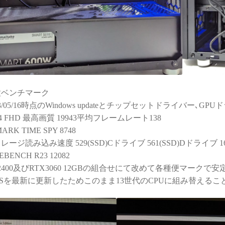
種ベンチマーク
23/05/16時点のWindows updateとチップセットドライバー､
14 FHD 最高画質 19943平均フレームレート138
ARK TIME SPY 8748
レージ読み込み速度 529(SSD)Cドライブ 561(SSD)Dドライブ 16
EBENCH R23 12082
 12400及びRTX3060 12GBの組合せにて改めて各種便マー
OSを最新に更新したためこのまま13世代のCPUに組み替える