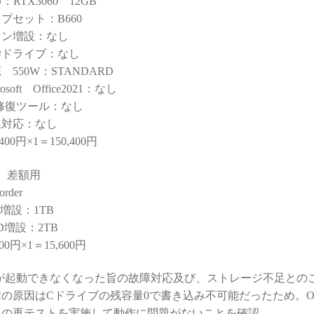
U：RTX3060 12GB
量には脱帽するばか
なく、購入後のサポートま
)
で重視される方には大変お
プセット：B660
すすめできます。
ァン増設：なし
談でもネットやAI
学ドライブ：なし
るより、わかりやす
 550W：STANDARD
なアドバイスをいた
rosoft Office2021：なし
非常に助かりまし
修復ツール：なし
意味で変態と言うアレ
線対応：なし
)
,400円×1＝150,400円
に何かトラブルがあ
）差額用
助けてくれる安心感
order
C購入を決断するうえ
も重要で価値のある
D増設：1TB
クではないでしょう
D増設：2TB
600円×1＝15,600円
で他のショップでPC
Sが起動できなくなった旨の故障対応及び、ストレージ不足との
しようとは思えなく
障の原因はCドライブの残容量0で書き込み不可能だったため。
しまいました。
で構成を検討・比較
クの再テストを実施して動作に問題がないことを確認。