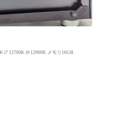
ます。
お買い物でした
また買い換えることが
ばこちらのお店を利用
いです。
 12700K i9 12900K メモリ16GB