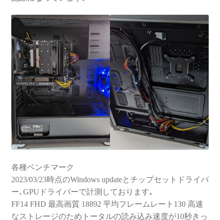
各種ベンチマーク
2023/03/23時点のWindows updateとチップセットドライバ
ー､GPUドライバーで計測しております｡
FF14 FHD 最高画質 18892 平均フレームレート130 高速
なストレージのためトータルの読み込み速度が10秒きっ