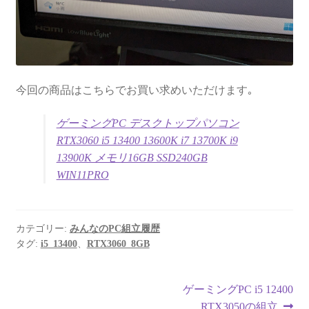
今回の商品はこちらでお買い求めいただけます｡
ゲーミングPC デスクトップパソコン
RTX3060 i5 13400 13600K i7 13700K i9
13900K メモリ16GB SSD240GB
WIN11PRO
カテゴリー:
みんなのPC組立履歴
タグ:
i5_13400
、
RTX3060_8GB
投
次
ゲーミングPC i5 12400
の
RTX3050の組立