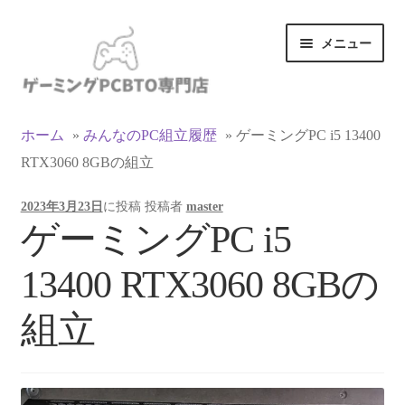
ナ
コ
メニュー
ビ
ン
ゲ
テ
ー
ン
カテゴリ一覧
シ
ツ
ホーム
»
みんなのPC組立履歴
»
ゲーミングPC i5 13400
ョ
へ
RTX3060 8GBの組立
マイアカウント
ン
ス
へ
キ
2023年3月23日
に投稿
投稿者
master
ス
ッ
支払い
ゲーミングPC i5
キ
プ
ッ
お買い物カゴ
13400 RTX3060 8GBの
プ
お買い物ガイド
組立
LINEでお問い合わせ