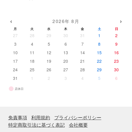
品
の
個
商
商
の
品
品
商
‹
›
2026年 8月
品
月
火
水
木
金
土
日
27
28
29
30
31
1
2
3
4
5
6
7
8
9
10
11
12
13
14
15
16
17
18
19
20
21
22
23
24
25
26
27
28
29
30
31
1
2
3
4
5
6
店休日
免責事項
利用規約
プライバシーポリシー
特定商取引法に基づく表記
会社概要