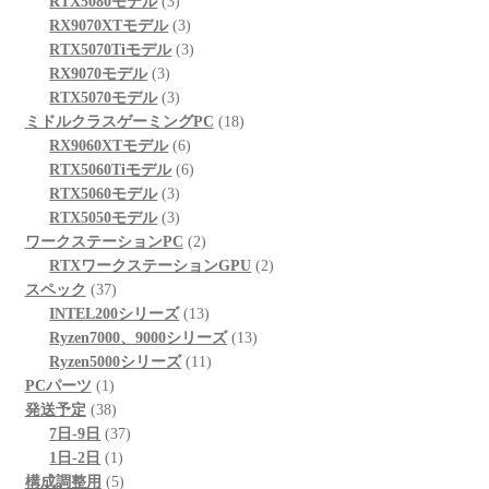
個
3
の
RTX5080モデル
3
の
個
3
商
RX9070XTモデル
3
商
の
個
3
品
RTX5070Tiモデル
3
3
品
商
の
個
RX9070モデル
3
個
品
3
商
の
RTX5070モデル
3
の
個
品
商
18
ミドルクラスゲーミングPC
18
商
の
6
品
個
RX9060XTモデル
6
品
商
個
6
の
RTX5060Tiモデル
6
品
3
の
個
商
RTX5060モデル
3
個
3
商
の
品
RTX5050モデル
3
の
個
品
商
2
ワークステーションPC
2
商
の
品
個
2
RTXワークステーションGPU
2
37
品
商
の
個
スペック
37
個
品
商
13
の
INTEL200シリーズ
13
の
品
個
13
商
Ryzen7000、9000シリーズ
13
商
の
11
個
品
Ryzen5000シリーズ
11
1
品
商
個
の
PCパーツ
1
個
38
品
の
商
発送予定
38
の
個
37
商
品
7日-9日
37
商
の
1
個
品
1日-2日
1
品
商
個
5
の
構成調整用
5