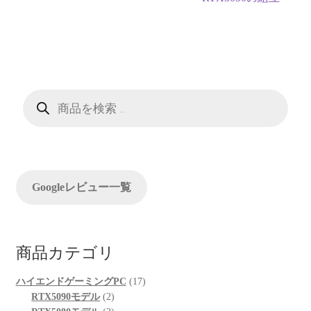
稿
投
ナ
稿:
ビ
ゲ
商
品
ー
検
索
シ
ョ
Googleレビュー一覧
ン
商品カテゴリ
17
ハイエンドゲーミングPC
17
2
個
RTX5090モデル
2