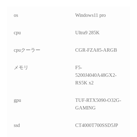
os
Windows11 pro
cpu
Ultra9 285K
cpuクーラー
CGR-FZA85-ARGB
メモリ
F5-
5200J4040A48GX2-
RS5K x2
gpu
TUF-RTX5090-O32G-
GAMING
ssd
CT4000T700SSD5JP