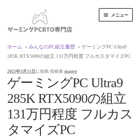
ナ
コ
メニュー
ビ
ン
ゲ
テ
ー
ン
カテゴリ一覧
シ
ツ
ホーム
»
みんなのPC組立履歴
»
ゲーミングPC Ultra9
ョ
へ
285K RTX5090の組立 131万円程度 フルカスタマイズPC
マイアカウント
ン
ス
へ
キ
2025年3月11日
に投稿
投稿者
master
ス
ッ
支払い
ゲーミングPC Ultra9
キ
プ
ッ
お買い物カゴ
285K RTX5090の組立
プ
お買い物ガイド
131万円程度 フルカス
LINEでお問い合わせ
タマイズPC