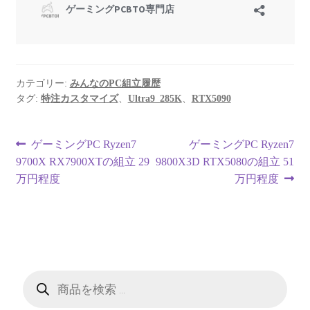
カテゴリー:
みんなのPC組立履歴
タグ:
特注カスタマイズ
、
Ultra9_285K
、
RTX5090
投
前
次
ゲーミングPC Ryzen7
ゲーミングPC Ryzen7
の
の
9700X RX7900XTの組立 29
9800X3D RTX5080の組立 51
稿
投
投
万円程度
万円程度
ナ
稿:
稿:
ビ
ゲ
ー
商
品
検
シ
索