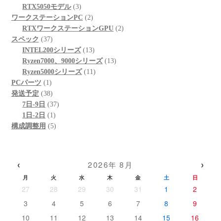
個
3
商
の
品
RTX5050モデル
3
の
個
品
商
2
ワークステーションPC
2
商
の
品
個
2
RTXワークステーションGPU
2
37
品
商
の
個
スペック
37
個
品
商
13
の
INTEL200シリーズ
13
の
品
個
13
商
Ryzen7000、9000シリーズ
13
商
の
11
個
品
Ryzen5000シリーズ
11
1
品
商
個
の
PCパーツ
1
個
38
品
の
商
発送予定
38
の
個
37
商
品
7日-9日
37
商
の
1
個
品
1日-2日
1
品
商
個
5
の
構成調整用
5
品
の
個
商
商
の
品
品
商
‹
›
2026年 8月
品
月
火
水
木
金
土
日
27
28
29
30
31
1
2
3
4
5
6
7
8
9
10
11
12
13
14
15
16