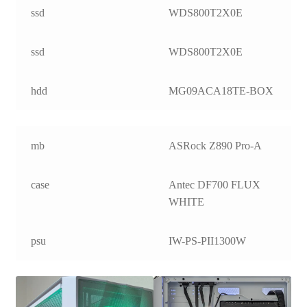
ssd
WDS800T2X0E
ssd
WDS800T2X0E
hdd
MG09ACA18TE-BOX
mb
ASRock Z890 Pro-A
case
Antec DF700 FLUX
WHITE
psu
IW-PS-PII1300W