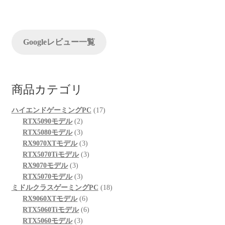
ョ
ン
Googleレビュー一覧
商品カテゴリ
17
ハイエンドゲーミングPC
17
2
個
RTX5090モデル
2
個
3
の
RTX5080モデル
3
の
個
3
商
RX9070XTモデル
3
商
の
個
3
品
RTX5070Tiモデル
3
3
品
商
の
個
RX9070モデル
3
個
品
3
商
の
RTX5070モデル
3
の
個
品
商
18
ミドルクラスゲーミングPC
18
商
の
6
品
個
RX9060XTモデル
6
品
商
個
6
の
RTX5060Tiモデル
6
品
3
の
個
商
RTX5060モデル
3