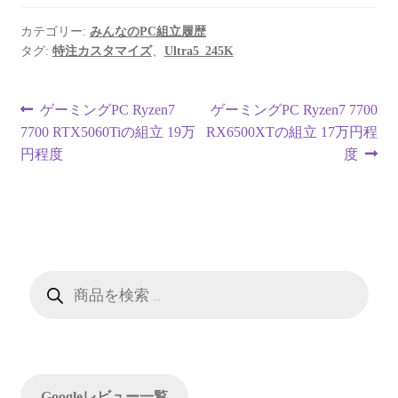
カテゴリー:
みんなのPC組立履歴
タグ:
特注カスタマイズ
、
Ultra5_245K
投
前
次
ゲーミングPC Ryzen7
ゲーミングPC Ryzen7 7700
の
の
7700 RTX5060Tiの組立 19万
RX6500XTの組立 17万円程
稿
投
投
円程度
度
ナ
稿:
稿:
ビ
ゲ
ー
商
品
検
シ
索
ョ
ン
Googleレビュー一覧