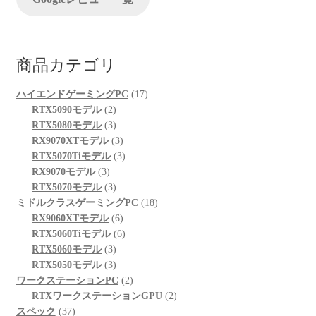
商品カテゴリ
17
ハイエンドゲーミングPC
17
2
個
RTX5090モデル
2
個
3
の
RTX5080モデル
3
の
個
3
商
RX9070XTモデル
3
商
の
個
3
品
RTX5070Tiモデル
3
3
品
商
の
個
RX9070モデル
3
個
品
3
商
の
RTX5070モデル
3
の
個
品
商
18
ミドルクラスゲーミングPC
18
商
の
6
品
個
RX9060XTモデル
6
品
商
個
6
の
RTX5060Tiモデル
6
品
3
の
個
商
RTX5060モデル
3
個
3
商
の
品
RTX5050モデル
3
の
個
品
商
2
ワークステーションPC
2
商
の
品
個
2
RTXワークステーションGPU
2
37
品
商
の
個
スペック
37