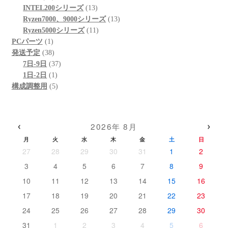
個
品
商
13
の
INTEL200シリーズ
13
の
品
個
13
商
Ryzen7000、9000シリーズ
13
商
の
11
個
品
Ryzen5000シリーズ
11
1
品
商
個
の
PCパーツ
1
個
38
品
の
商
発送予定
38
の
個
37
商
品
7日-9日
37
商
の
1
個
品
1日-2日
1
品
商
個
5
の
構成調整用
5
品
の
個
商
商
の
品
品
商
‹
›
2026年 8月
品
月
火
水
木
金
土
日
27
28
29
30
31
1
2
3
4
5
6
7
8
9
10
11
12
13
14
15
16
17
18
19
20
21
22
23
24
25
26
27
28
29
30
31
1
2
3
4
5
6