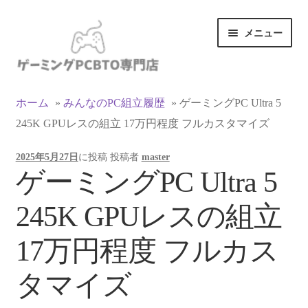
ナ
コ
メニュー
ビ
ン
ゲ
テ
ー
ン
カテゴリ一覧
シ
ツ
ホーム
»
みんなのPC組立履歴
»
ゲーミングPC Ultra 5
ョ
へ
245K GPUレスの組立 17万円程度 フルカスタマイズ
マイアカウント
ン
ス
へ
キ
2025年5月27日
に投稿
投稿者
master
ス
ッ
支払い
ゲーミングPC Ultra 5
キ
プ
ッ
お買い物カゴ
245K GPUレスの組立
プ
お買い物ガイド
17万円程度 フルカス
LINEでお問い合わせ
タマイズ