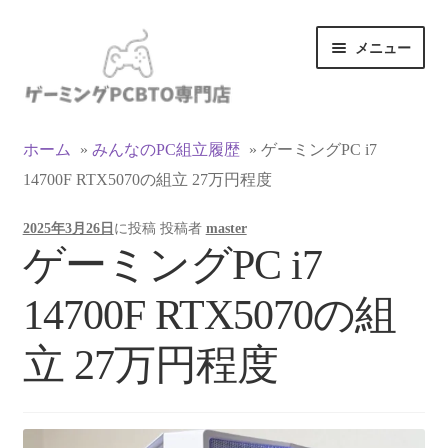
ナ
コ
メニュー
ビ
ン
ゲ
テ
ー
ン
カテゴリ一覧
シ
ツ
ホーム
»
みんなのPC組立履歴
»
ゲーミングPC i7
ョ
へ
14700F RTX5070の組立 27万円程度
マイアカウント
ン
ス
へ
キ
2025年3月26日
に投稿
投稿者
master
ス
ッ
支払い
ゲーミングPC i7
キ
プ
ッ
お買い物カゴ
14700F RTX5070の組
プ
お買い物ガイド
立 27万円程度
LINEでお問い合わせ