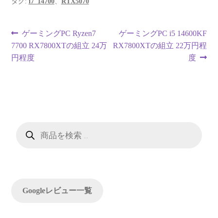
タグ:
i7_14700
、
RTX5070
投
前
次
ゲーミングPC Ryzen7
ゲーミングPC i5 14600KF
の
の
7700 RX7800XTの組立 24万
RX7800XTの組立 22万円程
稿
投
投
円程度
度
ナ
稿:
稿:
ビ
ゲ
ー
商
品
検
シ
索
ョ
ン
Googleレビュー一覧