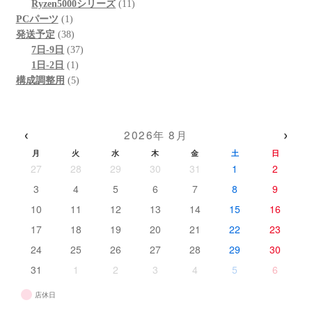
商
の
11
個
品
Ryzen5000シリーズ
11
1
品
商
個
の
PCパーツ
1
個
38
品
の
商
発送予定
38
の
個
37
商
品
7日-9日
37
商
の
1
個
品
1日-2日
1
品
商
個
5
の
構成調整用
5
品
の
個
商
商
の
品
品
商
‹
›
2026年 8月
品
月
火
水
木
金
土
日
27
28
29
30
31
1
2
3
4
5
6
7
8
9
10
11
12
13
14
15
16
17
18
19
20
21
22
23
24
25
26
27
28
29
30
31
1
2
3
4
5
6
店休日