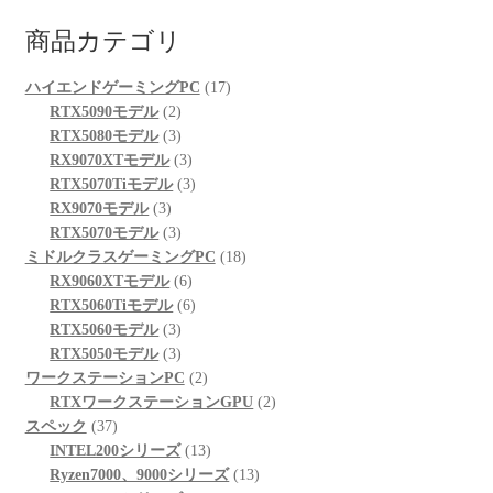
商品カテゴリ
17
ハイエンドゲーミングPC
17
2
個
RTX5090モデル
2
個
3
の
RTX5080モデル
3
の
個
3
商
RX9070XTモデル
3
商
の
個
3
品
RTX5070Tiモデル
3
3
品
商
の
個
RX9070モデル
3
個
品
3
商
の
RTX5070モデル
3
の
個
品
商
18
ミドルクラスゲーミングPC
18
商
の
6
品
個
RX9060XTモデル
6
品
商
個
6
の
RTX5060Tiモデル
6
品
3
の
個
商
RTX5060モデル
3
個
3
商
の
品
RTX5050モデル
3
の
個
品
商
2
ワークステーションPC
2
商
の
品
個
2
RTXワークステーションGPU
2
37
品
商
の
個
スペック
37
個
品
商
13
の
INTEL200シリーズ
13
の
品
個
13
商
Ryzen7000、9000シリーズ
13