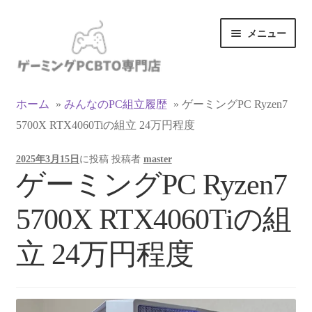
ナ
コ
メニュー
ビ
ン
ゲ
テ
ー
ン
カテゴリ一覧
シ
ツ
ホーム
»
みんなのPC組立履歴
»
ゲーミングPC Ryzen7
ョ
へ
5700X RTX4060Tiの組立 24万円程度
マイアカウント
ン
ス
へ
キ
2025年3月15日
に投稿
投稿者
master
ス
ッ
支払い
ゲーミングPC Ryzen7
キ
プ
ッ
お買い物カゴ
5700X RTX4060Tiの組
プ
お買い物ガイド
立 24万円程度
LINEでお問い合わせ