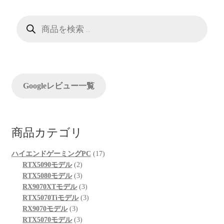
ゲ
ー
商
品
検
シ
索
ョ
ン
Googleレビュー一覧
商品カテゴリ
17
ハイエンドゲーミングPC
17
2
個
RTX5090モデル
2
個
3
の
RTX5080モデル
3
の
個
3
商
RX9070XTモデル
3
商
の
個
3
品
RTX5070Tiモデル
3
3
品
商
の
個
RX9070モデル
3
個
品
3
商
の
RTX5070モデル
3