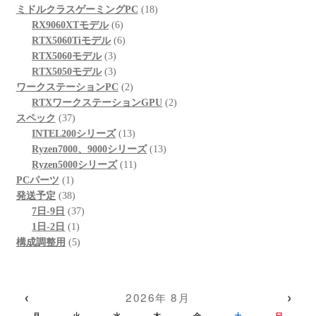
の
個
品
商
18
ミドルクラスゲーミングPC
18
商
の
6
品
個
RX9060XTモデル
6
品
商
個
6
の
RTX5060Tiモデル
6
品
3
の
個
商
RTX5060モデル
3
個
3
商
の
品
RTX5050モデル
3
の
個
品
商
2
ワークステーションPC
2
商
の
品
個
2
RTXワークステーションGPU
2
37
品
商
の
個
スペック
37
個
品
商
13
の
INTEL200シリーズ
13
の
品
個
13
商
Ryzen7000、9000シリーズ
13
商
の
11
個
品
Ryzen5000シリーズ
11
1
品
商
個
の
PCパーツ
1
個
38
品
の
商
発送予定
38
の
個
37
商
品
7日-9日
37
商
の
1
個
品
1日-2日
1
品
商
個
5
の
構成調整用
5
品
の
個
商
商
の
品
品
商
‹
›
2026年 8月
品
月
火
水
木
金
土
日