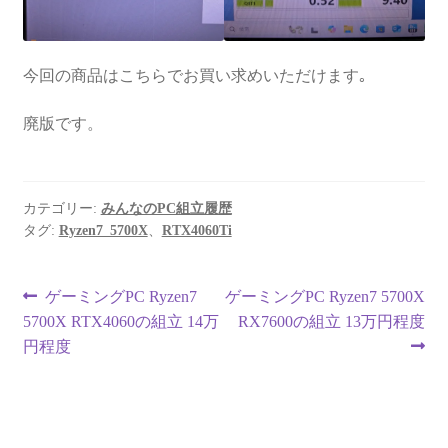
今回の商品はこちらでお買い求めいただけます｡
廃版です。
カテゴリー:
みんなのPC組立履歴
タグ:
Ryzen7_5700X
、
RTX4060Ti
投
前
次
ゲーミングPC Ryzen7
ゲーミングPC Ryzen7 5700X
の
の
5700X RTX4060の組立 14万
RX7600の組立 13万円程度
稿
投
投
円程度
ナ
稿:
稿:
ビ