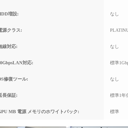
HDD増設:
なし
電源クラス:
PLATINU
無線対応:
なし
10GbpsLAN対応:
標準1Gb
OS修復ツール:
なし
延長保証:
標準1年
GPU MB 電源 メモリのホワイトパック:
標準