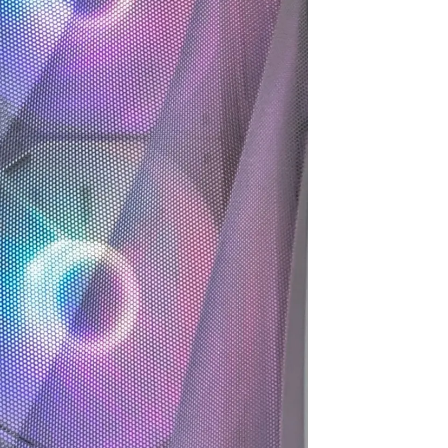
ので買うつもりのないもの
ヶ月弱経ちますが不具合や
まで買ってしまう現象もお
故障は一切なく快適に動
きません。組立履歴から実
作、使用できています！
際の数値が見られるので、
この組み合わせでも大丈夫
選ぶ際の価格や性能の基準
かなと思ったらそちらから
などが分かりやすく明記さ
探してみるのもいいかもし
れているので選ぶうえでの
れません。
参考にもしやすかったで
梱包は丁寧でPCには傷や汚
す！
れは一切ありません。ネッ
また、気になる点などはLINE
ト回線があればすぐに使用
での連絡が可能なので個別
できたのでゲームにログイ
での相談も受け付けてくれ
ンできて助かりました。
ます！
PC本体だけを買い替えたい
こちらでのリピ買いやアッ
という人にはオススメで
プグレードされてる方も多
す。設置やセットアップ、
いみたいなので私も次回も
周辺パーツの購入、電話で
こちらで購入しようと思っ
のアフターサービスなどと
ています
にかく一から十までおまか
せしたい人には向かないと
総合的にとても満足できる