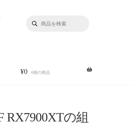
商
せ
品
検
索
¥
0
0個の商品
F RX7900XTの組