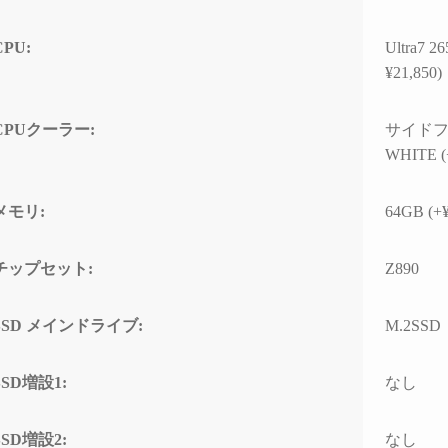
る時間が無駄と感じてし
うかもしれません）
CPU:
Ultra
¥21,850)
た次のゲーミングPCも、
ずPCBTO専門店さんで購
させていただきます！
CPUクーラー:
サイドフ
WHITE (
メモリ:
64GB (+¥
チップセット:
Z890
SSD メインドライブ:
M.2SSD
SSD増設1:
なし
SSD増設2:
なし