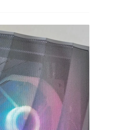
ゲームが快適にプレイした
去年の12月初旬に購入。
いけど機械には詳しくない
ので本人に聞いてみよう！
GPUはRTX5060の比較的安
ということでAIにゲームの
価な構成のPC購入ですが当
種類と予算を伝えたらオス
方、初めてのゲーミングPC
続きを読む
続きを読む
スメされたこちらで買いま
でした。
した。
HP内がとてもシンプルな作
ねこです
道明寺エルアート
3 か月 前
4 か月 前
りになっているので若干の
最初にサイトを見た時はシ
怪しさを感じてしまいまし
ンプル過ぎてリンクが間違
たが…笑
っているのかと思ってしま
他の方の丁寧で評価の高い
いましたが、種類はそこそ
レビューなども購入のきっ
こありパーツも分かりやす
かけの一つになりました。
く写真と説明があって選び
やすいです。目移りしない
製品に関しても購入して４