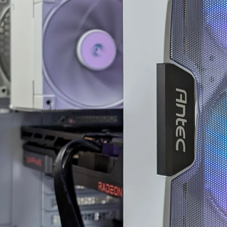
でした。
案内していただきました。
分なりにAIやネットを駆
具体的には、正常に動作し
して色々と対処を試みま
ているUSBポートが
たが改善せず、藁にもす
ASMedia製チップ経由であ
る思いで相談したところ
ること、症状が出ている
何か異常が見られた際
10Gbps対応ポートがAMD
、まずは当店に相談くだ
CPU側のUSBコントローラ
い」と仰っていただき、
ーに接続されている可能性
のプロ意識の高さと責任
があることなど、マザーボ
に深く感動しました！
ードの仕様やUSBコントロ
ーラーの違いまで踏み込ん
理の発送から手元に戻る
で説明していただきまし
で、わずか1週間という神
た。
対応でした。
また、外付けHDDケース側
状や再現性、原因の特定
の仕様やメーカー見解、
第によるとは思います
USB規格の違い、5Gbpsと
、修理の過程で判明した
10Gbpsの帯域差、HDDの実
次的な不具合があったに
効速度、ケーブル品質や相
関わらず圧倒的なスピー
性の可能性まで、非常に専