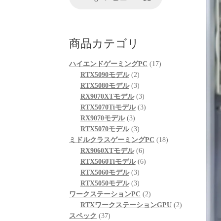
が、他の方のレビューを見
ち
る限りは良さそうです。
起動も問題なくでき、家族
自
も喜んでおります。
使
商品カテゴリ
次回購入の際の比較ショッ
し
プとして入りそうです。
が
17
ハイエンドゲーミングPC
17
「
2
個
RTX5090モデル
2
は
個
3
の
RTX5080モデル
3
さ
の
個
3
商
RX9070XTモデル
3
そ
商
の
個
3
品
RTX5070Tiモデル
3
感
3
品
商
の
個
RX9070モデル
3
個
品
3
商
の
RTX5070モデル
3
修
の
個
品
商
18
ミドルクラスゲーミングPC
18
ま
商
の
6
品
個
RX9060XTモデル
6
速
品
商
個
6
の
RTX5060Tiモデル
6
品
3
の
個
商
RTX5060モデル
3
症
個
3
商
の
品
RTX5050モデル
3
次
の
個
品
商
2
が
ワークステーションPC
2
二
商
の
品
個
2
RTXワークステーションGPU
2
も
37
品
商
の
個
スペック
37