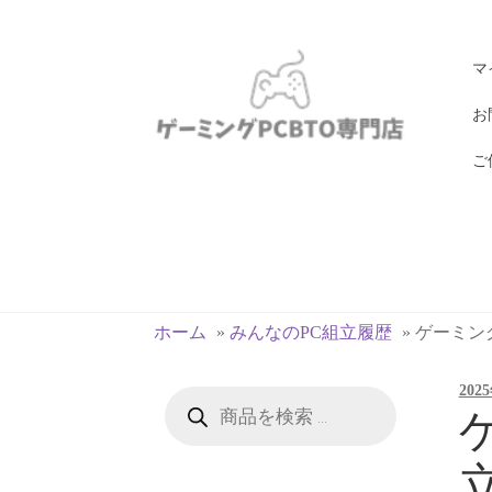
ナ
コ
マ
ビ
ン
ゲ
テ
お
ー
ン
ご
シ
ツ
ョ
へ
ン
ス
へ
キ
ス
ッ
キ
プ
ホーム
»
みんなのPC組立履歴
»
ゲーミングP
ッ
プ
202
商
品
ゲ
検
索