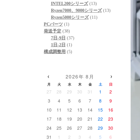
ド
個
品
商
13
の
INTEL200シリーズ
13
い
の
品
個
13
商
Ryzen7000、9000シリーズ
13
あ
商
の
11
個
品
Ryzen5000シリーズ
11
(
1
品
商
個
の
PCパーツ
1
依
個
38
品
の
商
発送予定
38
の
の
個
37
商
品
7日-9日
37
し
商
の
1
個
品
1日-2日
1
リ
品
商
個
5
の
構成調整用
5
品
の
個
商
高
商
の
品
こ
品
商
‹
›
な
2026年 8月
品
に
月
火
水
木
金
土
日
信
27
28
29
30
31
1
2
だ
3
4
5
6
7
8
9
確
10
11
12
13
14
15
16
添
17
18
19
20
21
22
23
そ
24
25
26
27
28
29
30
(
ら
31
1
2
3
4
5
6