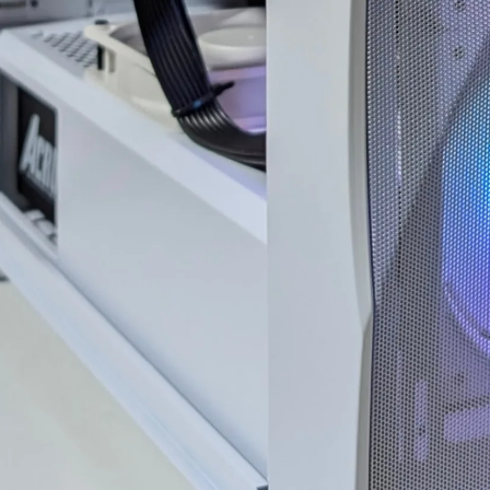
感で連休に間に合わせて
門的かつ分かりやすく整理
ただいたことに感謝しか
していただきました。結果
りません。
として、PC本体の故障では
こちらから急いで欲しいと
なく、特定の外付けHDDケ
頼したわけではなかった
ースとUSBポートの組み合
ですが、顧客の心境を察
わせによる相性の可能性が
た対応力、そのホスピタ
高いことが分かり、安心し
ティの高さにも感動)
て使用を続けられるように
なりました。
額なゲーミングPCだから
そ「売って終わり」では
こちらの質問に対しても毎
く、トラブルで困った時
回丁寧に返信してくださ
本気で寄り添ってくれて
り、必要に応じてメーカー
頼できるお店で買うべき
確認の進め方や追加で確認
と改めて痛感しました。
すべき内容まで案内してい
ただけました。購入後のト
かな技術力と顧客に寄り
ラブル相談にも真摯に対応
った姿勢は、まさにプロ
してくださる、非常に信頼
のものです。
できるショップ様です。
購入時の構成相談の段階か
、提案の引き出しの多さ
PC本体の構成・価格だけで