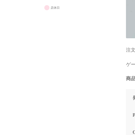
と
り
店休日
些
で
く
だ
た
注文
(
で
ゲーミ
購
っ
商品
は
で
ス
か
お
を
な
（