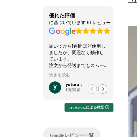
優れた評価
に基づいています 61 レビュー
てから1週間ほど使用し
他のショップより安いので
星
たが、問題なく動作し
怪しい店なのか？と躊躇し
い
ます。
てましたが、ここのサイト
こ
から発送までもスムー
やXで組んだPCの画像を投
し
した。
稿してるのを見て、思い切
を読む
続きを読む
続
って買ってみました。
2
では難しいカスタマイ
結果1週間でちゃんと届きま
く
yutara t
れいれい
1 週間 前
1 か月 前
実現でき、大変有難か
した。初見だと怪しさ全開
で
です。
ですが安心して良いかと思
故
います。サイト内で自分が
(
Trustindexによる検証
注文したPCの完成後を載せ
可
てくれるのでそこも安心で
した。
ゴ
問い合わせ等はしてないの
っ
Googleレビュー一覧
でサポートは分かりません
P