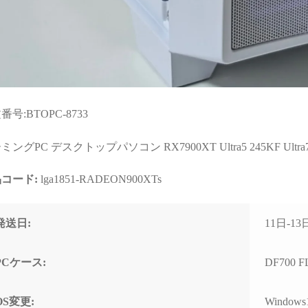
知識量には脱帽するばか
なく、購入後のサポートま
でした)
で重視される方には大変お
すすめできます。
細な相談でもネットやAI
調べるより、わかりやす
的確なアドバイスをいた
けて非常に助かりまし
！
番号:BTOPC-8733
良い意味で変態と言うアレ
す！笑)
ングPC デスクトップパソコン RX7900XT Ultra5 245KF Ultra7 26
入後に何かトラブルがあ
ても助けてくれる安心感
コード:
lga1851-RADEON900XTs
、PC購入を決断するうえ
、最も重要で価値のある
ペックではないでしょう
発送日:
11日-1
。
かげで他のショップでPC
PCケース:
DF700 F
購入しようとは思えなく
ってしまいました。
OS変更:
Windows
他店で構成を検討・比較