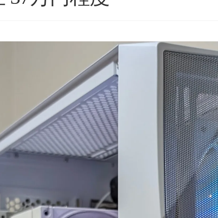
5つの評価枠じゃ足りな
購入後のアフターフォロー
！
まで非常に丁寧で、安心し
れからもずっと続いて欲
て相談できるショップ様で
いPCBTOショップです！
す。
きを読む
続きを読む
025年11月に購入、半年近
購入したPCについて、外付
何も問題なく快適に使用
けHDD接続時に特定のUSB
ネテル会長
チャロコテツ
2 か月 前
2 か月 前
きていましたが、突然の
ポートでデータ転送がうま
障。
くいかない症状があり相談
BOOTランプ点灯で起動不
しましたが、単に「別のポ
)
ートを使ってください」で
終わるのではなく、背面
ールデンウィーク目前だ
USBポートごとの内部仕様
たこともあり、連休中に
まで確認したうえで、原因
Cが使えない絶望的な気持
の切り分けを非常に詳しく