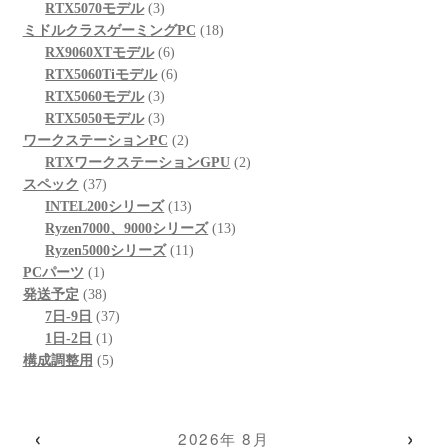
個
品
3
商
の
RTX5070モデル
3
の
個
品
商
18
ミドルクラスゲーミングPC
18
商
の
6
品
個
RX9060XTモデル
6
品
商
個
6
の
RTX5060Tiモデル
6
品
3
の
個
商
RTX5060モデル
3
個
3
商
の
品
RTX5050モデル
3
の
個
品
商
2
ワークステーションPC
2
商
の
品
個
2
RTXワークステーションGPU
2
37
品
商
の
個
スペック
37
個
品
商
13
の
INTEL200シリーズ
13
の
品
個
13
商
Ryzen7000、9000シリーズ
13
商
の
11
個
品
Ryzen5000シリーズ
11
1
品
商
個
の
PCパーツ
1
個
38
品
の
商
発送予定
38
の
個
37
商
品
7日-9日
37
商
の
1
個
品
1日-2日
1
品
商
個
5
の
構成調整用
5
品
の
個
商
商
の
品
品
商
‹
›
2026年 8月
品