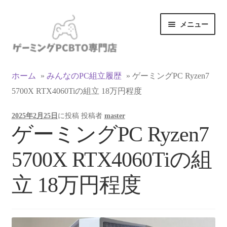
ナ
コ
メニュー
ビ
ン
ゲ
テ
ー
ン
カテゴリ一覧
シ
ツ
ホーム
»
みんなのPC組立履歴
»
ゲーミングPC Ryzen7
ョ
へ
5700X RTX4060Tiの組立 18万円程度
マイアカウント
ン
ス
へ
キ
2025年2月25日
に投稿
投稿者
master
ス
ッ
支払い
ゲーミングPC Ryzen7
キ
プ
ッ
お買い物カゴ
5700X RTX4060Tiの組
プ
お買い物ガイド
立 18万円程度
LINEでお問い合わせ