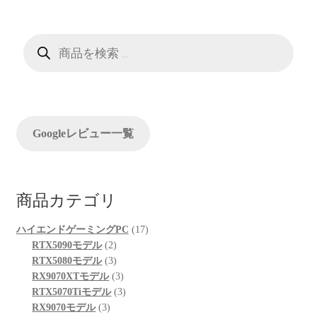
ゲ
ー
商
品
検
シ
索
ョ
ン
Googleレビュー一覧
商品カテゴリ
17
ハイエンドゲーミングPC
17
2
個
RTX5090モデル
2
個
3
の
RTX5080モデル
3
の
個
3
商
RX9070XTモデル
3
商
の
個
3
品
RTX5070Tiモデル
3
3
品
商
の
個
RX9070モデル
3