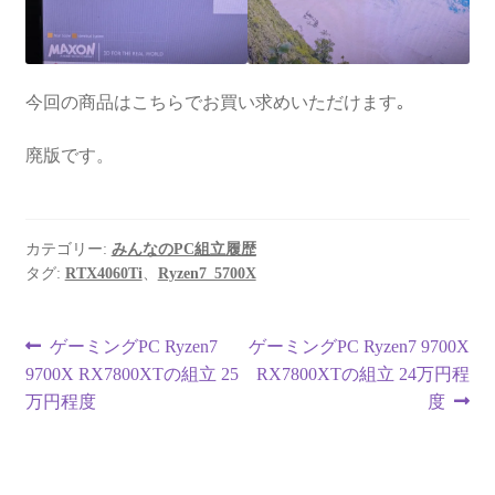
今回の商品はこちらでお買い求めいただけます｡
廃版です。
カテゴリー:
みんなのPC組立履歴
タグ:
RTX4060Ti
、
Ryzen7_5700X
投
前
次
ゲーミングPC Ryzen7
ゲーミングPC Ryzen7 9700X
の
の
9700X RX7800XTの組立 25
RX7800XTの組立 24万円程
稿
投
投
万円程度
度
ナ
稿:
稿:
ビ